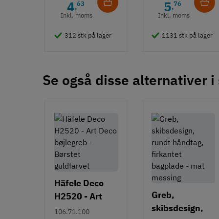
Skålegreb
4
5
63
76
,
,
Inkl. moms
Inkl. moms
Stil
Moderne
312 stk på lager
1131 stk på lager
Tilstand
Ny
Se også disse alternativer i
Häfele Deco
Greb,
H2520 - Art
skibsdesign,
Deco bøjlegreb
106.71.100