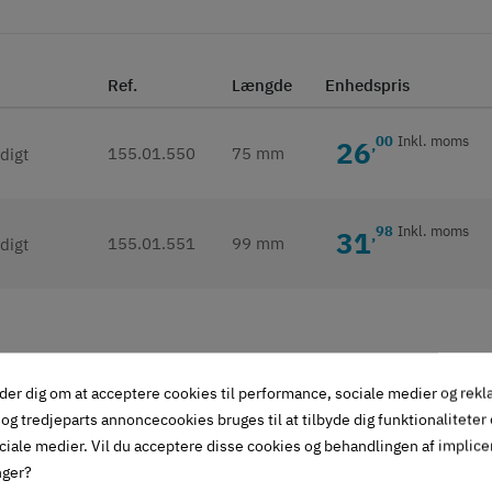
Ref.
Længde
Enhedspris
00
Inkl. moms
26
,
155.01.550
75 mm
98
Inkl. moms
31
,
155.01.551
99 mm
givet i beskrivelse)
der dig om at acceptere cookies til performance, sociale medier og rek
og tredjeparts annoncecookies bruges til at tilbyde dig funktionaliteter
ciale medier. Vil du acceptere disse cookies og behandlingen af implic
nger?