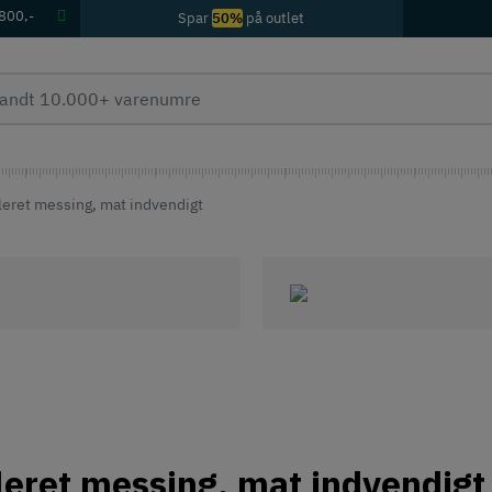
 800,-
Spar
50%
på outlet
oleret messing, mat indvendigt
oleret messing, mat indvendigt