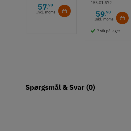
lemmehank,
- Børstet
155.01.572
57
90
,
firkantet
guldfarvet
59
Inkl. moms
90
,
bagplade - mat
Inkl. moms
messing
7 stk på lager
Spørgsmål & Svar
(0)