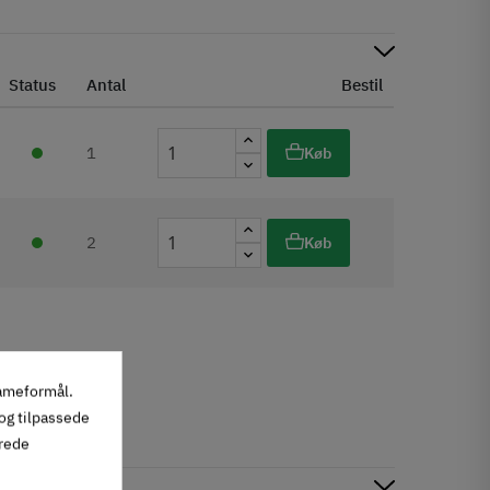
Status
Antal
Bestil
1
Køb
2
Køb
lameformål.
 og tilpassede
erede