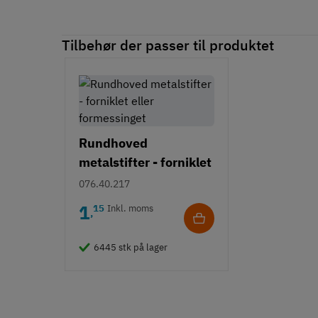
Tilbehør der passer til produktet
Rundhoved
metalstifter - forniklet
eller formessinget
076.40.217
1
15
Inkl. moms
,
6445 stk på lager