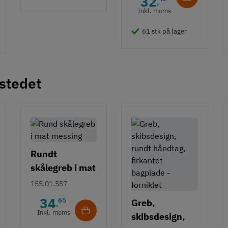
32
,
Inkl. moms
61 stk på lager
 stedet
Rundt
skålegreb i mat
messing
155.01.557
34
65
Greb,
,
Inkl. moms
skibsdesign,