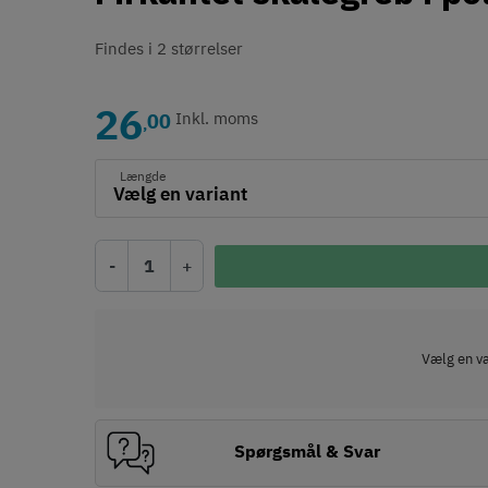
Findes i 2 størrelser
26
00
Inkl. moms
,
Længde
-
+
Vælg en var
Spørgsmål & Svar