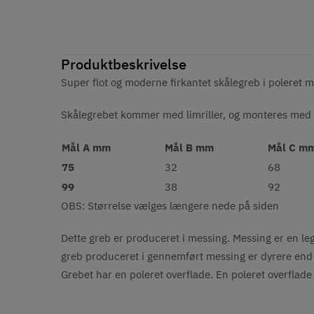
Produktbeskrivelse
Super flot og moderne firkantet skålegreb i poleret 
Skålegrebet kommer med limriller, og monteres med
Mål A mm
Mål B mm
Mål C m
75
32
68
99
38
92
OBS: Størrelse vælges længere nede på siden
Dette greb er produceret i messing. Messing er en lege
greb produceret i gennemført messing er dyrere end 
Grebet har en poleret overflade. En poleret overflad