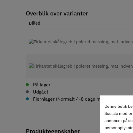
Overblik over varianter
Billed
På lager
Udgået
Fjernlager (Normalt 4-8 dage hvis ikke andet an
Denne butik be
Sociale medier 
annoncer på so
personoplysni
Produktegenskaber