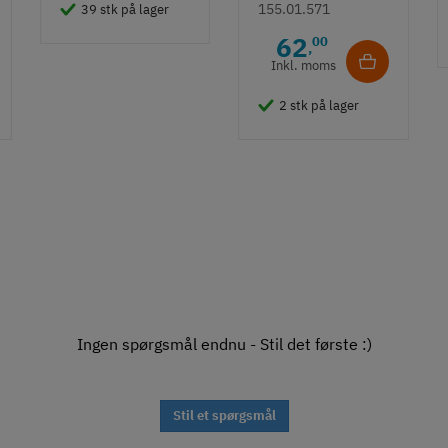
lemmehank,
155.01.571
39 stk på lager
firkantet
62
00
,
bagplade -
Inkl. moms
forniklet
2 stk på lager
Ingen spørgsmål endnu - Stil det første :)
Stil et spørgsmål