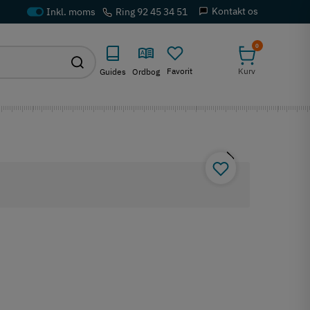
Kontakt os
Ring 92 45 34 51
0
Favorit
Kurv
Guides
Ordbog