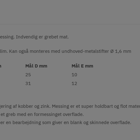
messing. Indvendig er grebet mat.
 lim. Kan også monteres med undhoved-metalstifter Ø 1,6 mm
m
Mål D mm
Mål E mm
25
10
31
12
ring af kobber og zink. Messing er et super holdbart og flot materi
et greb med en formessinget overflade.
e er en bearbejdning som giver en blank og skinnede overflade.