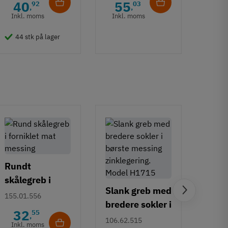
40
55
6
92
03
,
,
Inkl. moms
Inkl. moms
Inkl
44 stk på lager
50 
Rundt
skålegreb i
Slank greb med
forniklet mat
Häfe
155.01.556
bredere sokler i
messing
H230
32
55
,
børstet
106.62.515
Guld
Inkl. moms
106.7