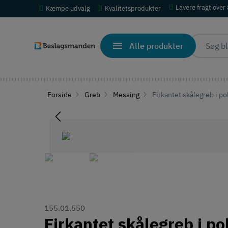
Lavere fragt over
Kæmpe udvalg
Kvalitetsprodukter
Alle produkter
Forside
Greb
Messing
Firkantet skålegreb i p
155.01.550
Firkantet skålegreb i p