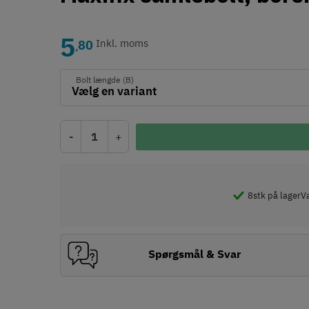
5
80
Inkl. moms
,
Bolt længde (B)
-
+
8
stk på lager
Væ
Spørgsmål & Svar