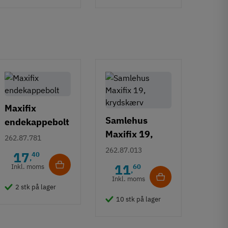
Maxifix
Samlehus
endekappebolt
Maxifix 19,
262.87.781
krydskærv
262.87.013
17
40
,
11
Inkl. moms
60
,
Inkl. moms
2 stk på lager
10 stk på lager