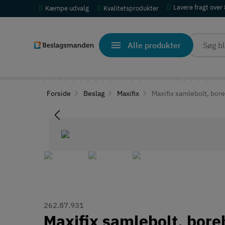
Lavere fragt over
Kæmpe udvalg
Kvalitetsprodukter
Alle produkter
Forside
Beslag
Maxifix
Maxifix samlebolt, bo
262.87.931
Maxifix samlebolt, bor