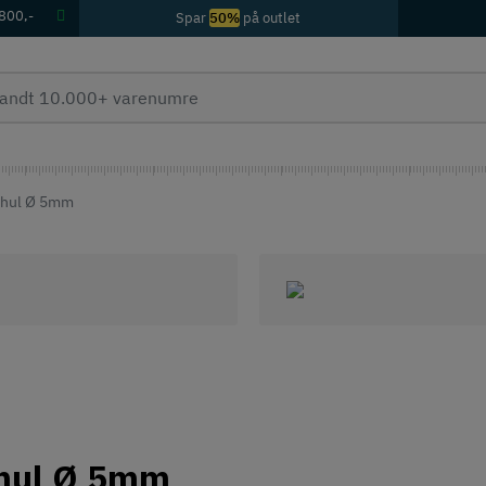
 800,-
Spar
50%
på outlet
rehul Ø 5mm
ehul Ø 5mm