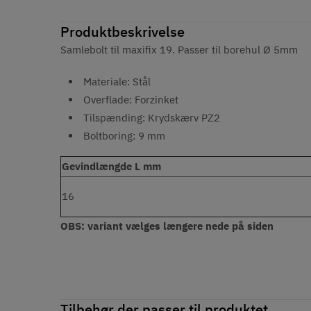
Produktbeskrivelse
Samlebolt til maxifix 19. Passer til borehul Ø 5mm
Materiale: Stål
Overflade: Forzinket
Tilspænding: Krydskærv PZ2
Boltboring: 9 mm
Gevindlængde L mm
16
OBS: variant vælges længere nede på siden
Tilbehør der passer til produktet