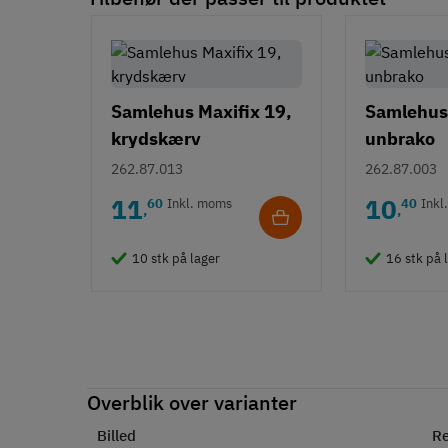
Samlehus Maxifix 19,
Samlehus 
krydskærv
unbrako
262.87.013
262.87.003
11
10
60
Inkl. moms
40
Inkl
,
,
10 stk på lager
16 stk på 
Overblik over varianter
Billed
Re