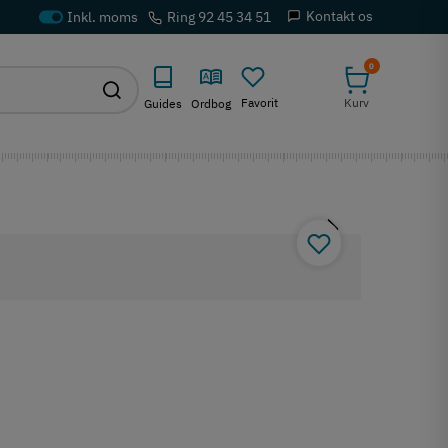
Kontakt os
Ring 92 45 34 51
0
Favorit
Kurv
Guides
Ordbog