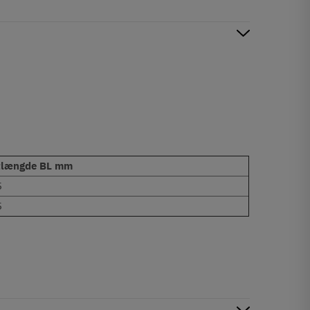
tlængde BL mm
5
5