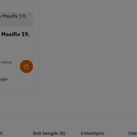
Maxifix 19,
. moms
lager
f.
Bolt længde (B)
Enhedspris
Stat