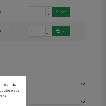
8
Køb
0
Køb
lameformål.
 og tilpassede
erede