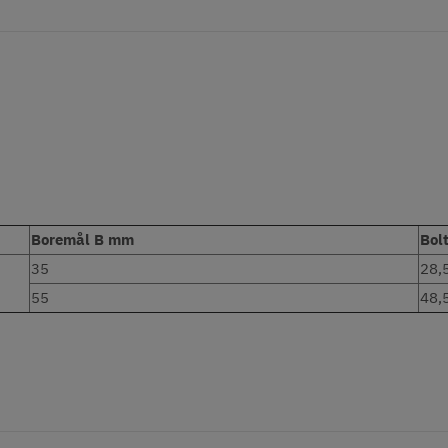
Boremål B mm
Bol
35
28,
55
48,