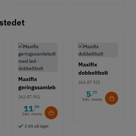
 stedet
Maxifix
dobbeltbolt
Maxifix
262.87.921
geringssamleb
5
25
,
olt med led -
262.87.951
Inkl. moms
dobbeltbolt
11
05
,
Inkl. moms
2 stk på lager