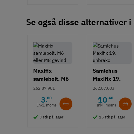
Se også disse alternativer i
Maxifix
Samlehus
samlebolt, M6
Maxifix 19,
eller M8 gevind
unbrako
262.87.901
262.87.003
3
10
80
40
,
,
Inkl. moms
Inkl. moms
3 stk på lager
16 stk på lager