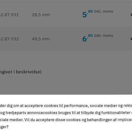
80
Inkl. moms
5
,
62.87.931
28,5 mm
80
Inkl. moms
6
,
62.87.932
48,5 mm
givet i beskrivelse)
der dig om at acceptere cookies til performance, sociale medier og rek
og tredjeparts annoncecookies bruges til at tilbyde dig funktionaliteter
ciale medier. Vil du acceptere disse cookies og behandlingen af implic
nger?