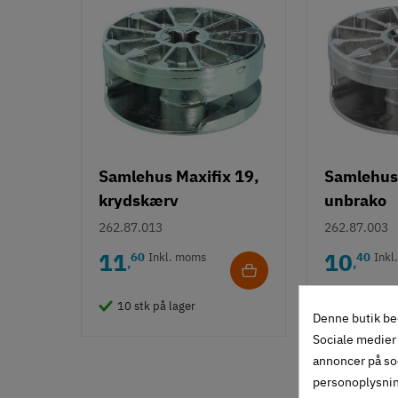
Samlehus Maxifix 19,
Samlehus 
krydskærv
unbrako
262.87.013
262.87.003
11
10
60
Inkl. moms
40
Inkl
,
,
10 stk på lager
20 stk på 
Denne butik be
Sociale medier 
annoncer på so
personoplysni