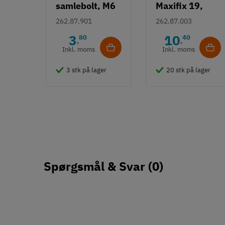
samlebolt, M6
Maxifix 19,
eller M8 gevind
unbrako
262.87.901
262.87.003
3
10
80
40
,
,
Inkl. moms
Inkl. moms
3 stk på lager
20 stk på lager
Spørgsmål & Svar
(0)