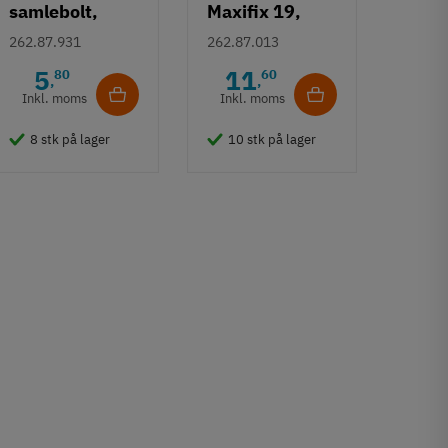
samlebolt,
Maxifix 19,
borehul Ø 5mm
krydskærv
262.87.931
262.87.013
5
11
80
60
,
,
Inkl. moms
Inkl. moms
8 stk på lager
10 stk på lager