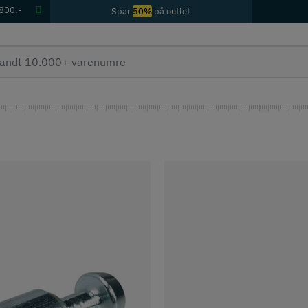
 800,-
Spar
50%
på outlet