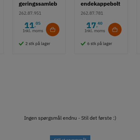
geringssamleb
endekappebolt
olt med led -
262.87.951
262.87.781
dobbeltbolt
11
17
05
40
,
,
Inkl. moms
Inkl. moms
2 stk på lager
6 stk på lager
Ingen spørgsmål endnu - Stil det første :)