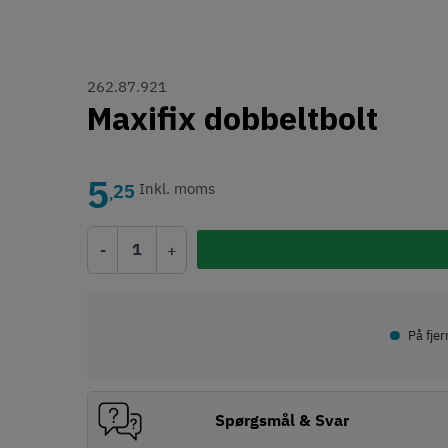
262.87.921
Maxifix dobbeltbolt
5
25
Inkl. moms
,
-
+
•
På fje
Spørgsmål & Svar