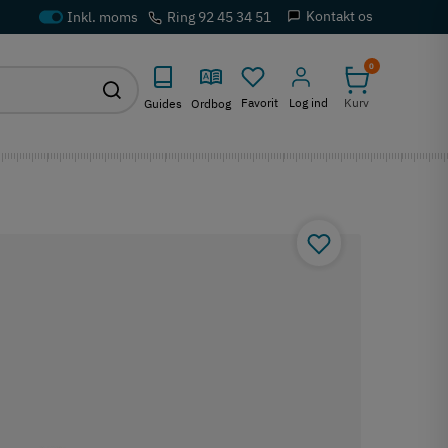
Kontakt os
Ring 92 45 34 51
0
Favorit
Log ind
Kurv
Guides
Ordbog