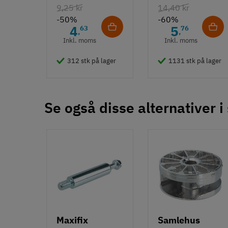
9,25 kr
14,40 kr
-50%
-60%
4
5
63
76
,
,
Inkl. moms
Inkl. moms
312 stk på lager
1131 stk på lager
Se også disse alternativer i
Maxifix
Samlehus