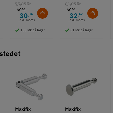
75,85 kr
81,05 kr
- 490 mm
-60%
-60%
30
32
34
42
,
,
Inkl. moms
Inkl. moms
133 stk på lager
61 stk på lager
 stedet
Maxifix
Maxifix