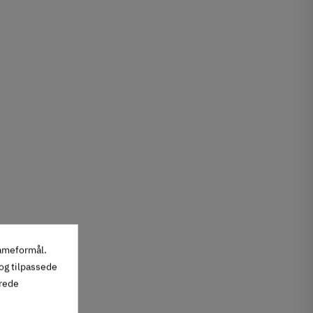
lameformål.
 og tilpassede
erede