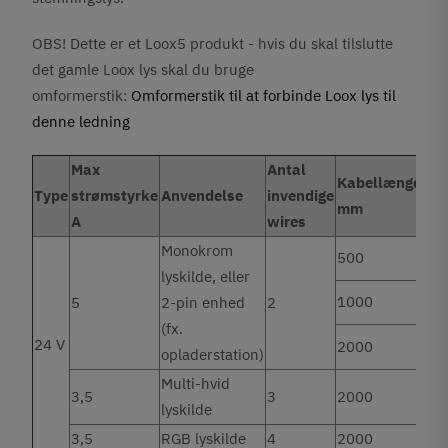
OBS! Dette er et Loox5 produkt - hvis du skal tilslutte
det gamle Loox lys skal du bruge
omformerstik:
Omformerstik til at forbinde Loox lys til
denne ledning
Max
Antal
Kabellængde
Type
strømstyrke
Anvendelse
invendige
mm
A
wires
Monokrom
500
lyskilde, eller
1000
5
2-pin enhed
2
(fx.
24 V
2000
opladerstation)
Multi-hvid
3,5
3
2000
lyskilde
3,5
RGB lyskilde
4
2000