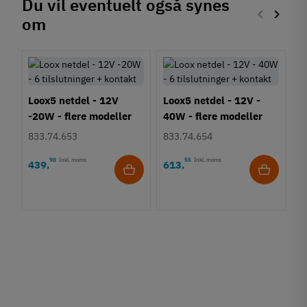
Du vil eventuelt også synes
keyboard_arrow_left
keyboard_arrow_right
om
Forrige
Næste
Loox5 netdel - 12V
Loox5 netdel - 12V -
-20W - flere modeller
40W - flere modeller
833.74.653
833.74.654
90
Inkl. moms
55
Inkl. moms
439
613
,
,
L
6
8
6