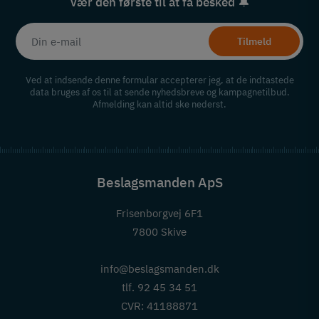
Vær den første til at få besked 🔔
Tilmeld
Ved at indsende denne formular accepterer jeg, at de indtastede
data bruges af os til at sende nyhedsbreve og kampagnetilbud.
Afmelding kan altid ske nederst.
Beslagsmanden ApS
Frisenborgvej 6F1
7800 Skive
info@beslagsmanden.dk
tlf. 92 45 34 51
CVR: 41188871