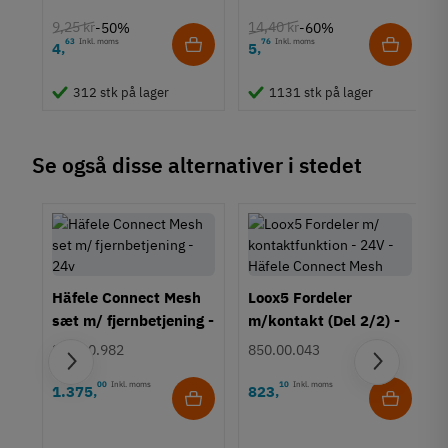
Tilstand
Ny
9,25 kr
14,40 kr
-50%
-60%
63
Inkl. moms
76
Inkl. moms
4
5
,
,
312 stk på lager
1131 stk på lager
Se også disse alternativer i stedet
Häfele Connect Mesh
Loox5 Fordeler
sæt m/ fjernbetjening -
m/kontakt (Del 2/2) -
24v
24V - Häfele Connect
850.00.982
850.00.043
Mesh
00
Inkl. moms
10
Inkl. moms
1.375
823
,
,
D-