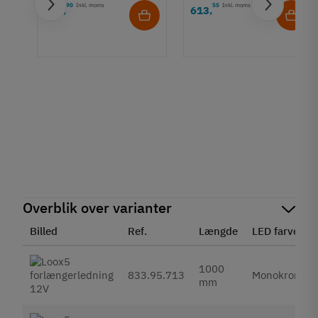
90
Inkl. moms
55
Inkl. moms
439
613
,
,
e
Overblik over varianter
Billed
Ref.
Længde
LED farve
1000
833.95.713
Monokrom
mm