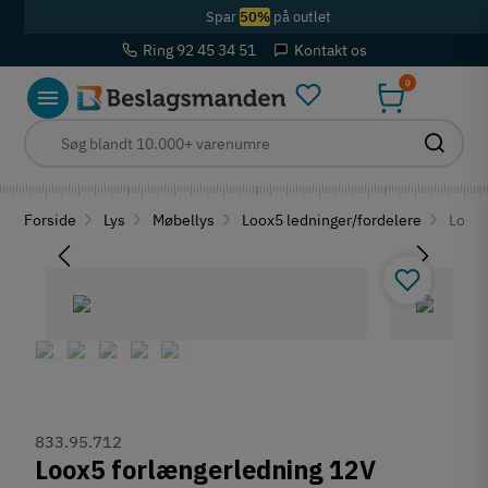
Spar
50%
på outlet
Ring 92 45 34 51
Kontakt os
0
Forside
Lys
Møbellys
Loox5 ledninger/fordelere
Loox5
833.95.712
Loox5 forlængerledning 12V