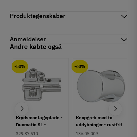
Produktegenskaber
Mærker
Haefele
Reference
833.95.712
Anmeldelser
På lager
1 Varer
Andre købte også
Produktinformation
chat
Anmeldelser (0)
System
-50%
-60%
12V
Anvendelse
LED bånd
Lamper/spots
Type
Forlænger
Lystype
um
Krydsmontageplade -
Knopgreb med to
Monokrom
Duomatic SL -
uddybninger - rustfrit
Multi-hvid
Euroskruer
stål
RGB
329.87.510
136.05.009