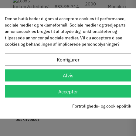
2000
833.95.714
Monokrom
mm
Denne butik beder dig om at acceptere cookies til performance,
sociale medier og reklameformål. Sociale medier og tredjeparts
2000
833.95.715
Multi-hvid
annoncecookies bruges til at tilbyde dig funktionaliteter og
mm
tilpassede annoncer på sociale medier. Vil du acceptere disse
cookies og behandlingen af implicerede personoplysninger?
2000
833.95.716
RGB
mm
Konfigurer
Afvis
500
833.95.712
Monokrom
mm
Accepter
På lager
Fortroligheds- og cookiepolitik
Udgået
Fjernlager (Normalt 4-8 dage hvis ikke andet angivet i
beskrivelse)