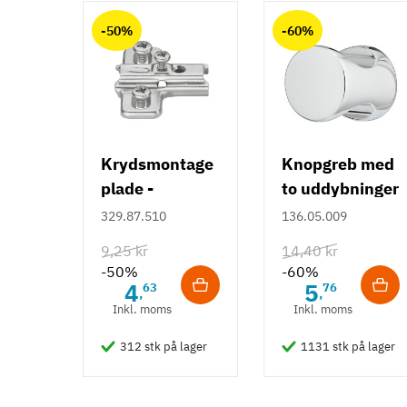
-50%
-60%
Krydsmontage
Knopgreb med
plade -
to uddybninger
Duomatic SL -
- rustfrit stål
329.87.510
136.05.009
Euroskruer
9,25 kr
14,40 kr
-50%
-60%
4
5
63
76
,
,
Inkl. moms
Inkl. moms
312 stk på lager
1131 stk på lager