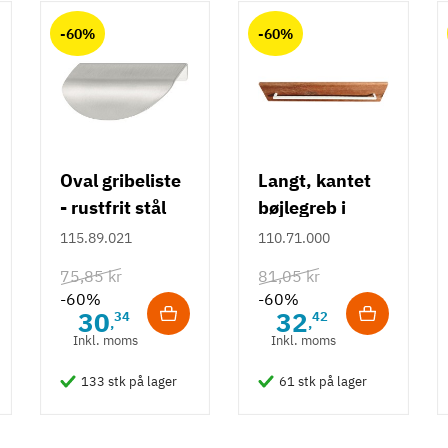
-60%
-60%
Oval gribeliste
Langt, kantet
- rustfrit stål
bøjlegreb i
rustfrit stål m/
115.89.021
110.71.000
hvid overflade
75,85 kr
81,05 kr
- 490 mm
-60%
-60%
30
32
34
42
,
,
Inkl. moms
Inkl. moms
133 stk på lager
61 stk på lager