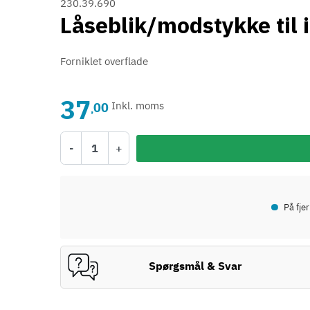
230.39.690
Låseblik/modstykke til 
Forniklet overflade
37
00
Inkl. moms
,
-
+
•
På fje
Spørgsmål & Svar