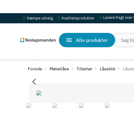
OBS! Se ferie åbningstider her
Lavere fragt over
Kæmpe udvalg
Kvalitetsprodukter
Alle produkter
Forside
Møbellåse
Tilbehør
Låseblik
Låsebl