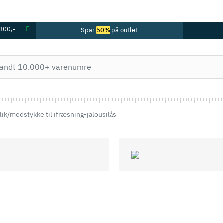
 800,-
Spar
50%
på outlet
ik/modstykke til ifræsning-jalousilås