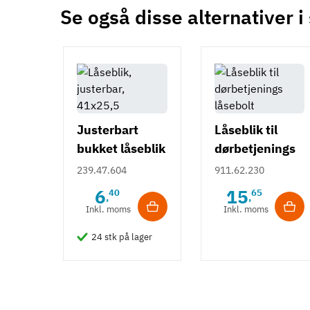
Se også disse alternativer i
Justerbart
Låseblik til
bukket låseblik
dørbetjenings
i stål - 41x25,5
låsebolt
239.47.604
911.62.230
mm
6
15
40
65
,
,
Inkl. moms
Inkl. moms
24 stk på lager