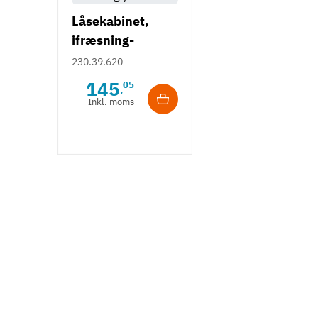
Låsekabinet,
ifræsning-
jalousilås
230.39.620
145
05
,
Inkl. moms