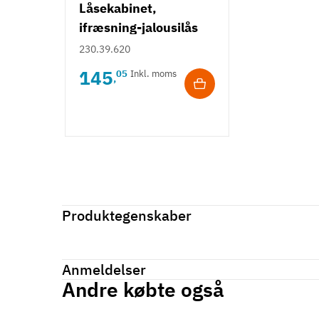
Låsekabinet,
ifræsning-jalousilås
230.39.620
145
05
Inkl. moms
,
Produktegenskaber
Mærker
Haefele
Reference
230.39.690
Anmeldelser
Tilstand
Ny
Andre købte også
Anmeldelser (0)
chat