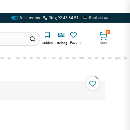
Kontakt os
Ring 92 45 34 51
0
Favorit
Kurv
Guides
Ordbog