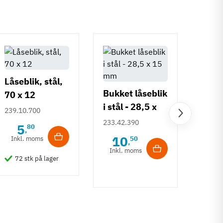
Låseblik, stål,
Bukket låseblik
70 x 12
i stål - 28,5 x
239.10.700
15 mm
Just
233.42.390
5
80
,
bukke
10
Inkl. moms
50
,
- pla
Inkl. moms
239.4
72 stk på lager
24x
3
Inkl
88 