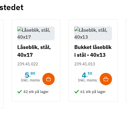
 stedet
Låseblik, stål,
Bukket låseblik
40x17
i stål - 40x13
mm
239.41.022
239.41.013
5
4
80
10
,
,
Inkl. moms
Inkl. moms
42 stk på lager
61 stk på lager