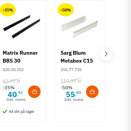
-35%
-50%
-50%
Matrix Runner
Sarg Blum
Greb 
BBS 30
Metabox C15
Rund
kugleudtræk -
320 M - højde
mm
420.50.352
555.77.735
108.6
sort - 500 mm
86 mm
62,95 kr
110,05 kr
132,6
-35%
-50%
-50%
40
55
6
92
03
,
,
Inkl. moms
Inkl. moms
Inkl
44 stk på lager
50 