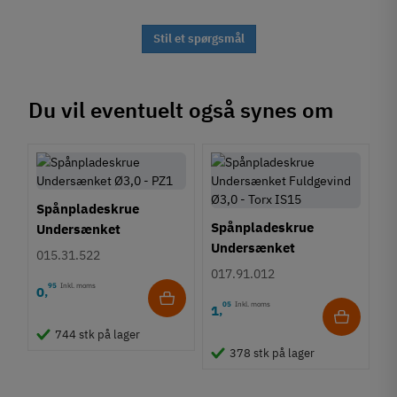
Stil et spørgsmål
Du vil eventuelt også synes om
Spånpladeskrue
Spånpladeskrue
Undersænket
Undersænket
Fuldgevind Ø3,0 - PZ1
015.31.522
Fuldgevind Ø3,0 - Torx
017.91.012
TS15
95
Inkl. moms
0
,
05
Inkl. moms
1
,
744 stk på lager
378 stk på lager