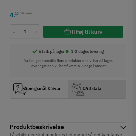
4
10
Inkl. moms
,
Tilføj til kurv
-
+
•
61
stk på lager
1-3 dages levering
Du kan godt bestille flere produkter end vi har på lager.
Leveringstiden vil heraf være 4-8 dage i stedet.
Spørgsmål & Svar
CAD data
Produktbeskrivelse
Låseblik der skal monteres i et møbel så det kan fange