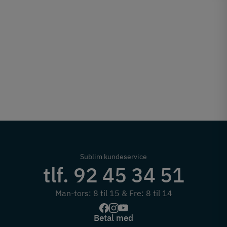
Sublim kundeservice
tlf. 92 45 34 51
Man-tors: 8 til 15 & Fre: 8 til 14
Betal med