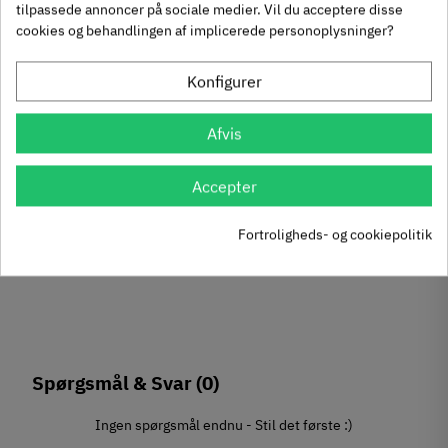
tilpassede annoncer på sociale medier. Vil du acceptere disse
80
Inkl. moms
5
,
cookies og behandlingen af implicerede personoplysninger?
40
Inkl. moms
6
,
l -
42 stk på lager
Konfigurer
24 stk på lager
Afvis
Accepter
Fortroligheds- og cookiepolitik
Spørgsmål & Svar
(0)
Ingen spørgsmål endnu - Stil det første :)