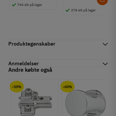
744 stk på lager
378 stk på lager
Produktegenskaber
Mærker
Haefele
Reference
239.41.013
Anmeldelser
På lager
61 Varer
Andre købte også
Produktinformation
chat
Anmeldelser (0)
Materiale
-50%
-60%
Stål
Tilstand
Ny