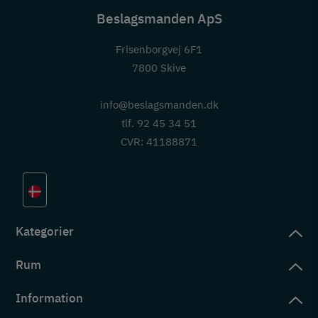
Beslagsmanden ApS
Frisenborgvej 6F1
7800 Skive
info@beslagsmanden.dk
tlf. 92 45 34 51
CVR: 41188871
Kategorier
Rum
slag
rd
Information
deværelse
eb