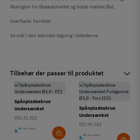
låseriglen fra låsekabinettet og holde møblet låst.
Overflade: forniklet
Se mål i den tekniske tegning i billederne.
Tilbehør der passer til produktet
Spånpladeskrue
Spånpladeskrue
Undersænket
Undersænket
Fuldgevind Ø3,0 - PZ1
015.31.522
Fuldgevind Ø3,0 - Torx
017.91.012
TS15
95
Inkl. moms
0
,
05
Inkl. moms
1
,