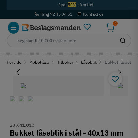
Spar
50%
på outlet
Ring 92 45 34 51
Kontakt os
0
Forside
Møbellåse
Tilbehør
Låseblik
Bukket låseblik i
239.41.013
Bukket låseblik i stål - 40x13 mm