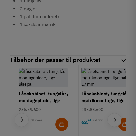
1 tungelås
2 nøgler
1 pal (formonteret)
1 sekskantmøtrik
Tilbehør der passer til produktet
Låsekabinet, tungelås,
Låsekabinet, tungelås,
montageplade, lige
møtrikmontage, lige
låsepal.
pal - 17 mm
235.59.600
235.88.600
20
Inkl. moms
40
Inkl. moms
61
63
,
,
ås,