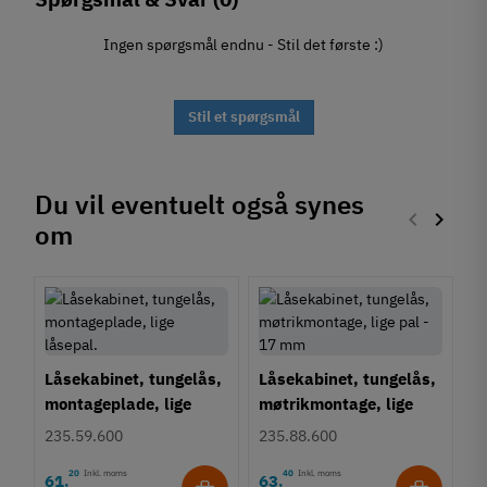
Ingen spørgsmål endnu - Stil det første :)
Stil et spørgsmål
Du vil eventuelt også synes
keyboard_arrow_left
keyboard_arrow_right
om
Forrige
Næste
Låsekabinet, tungelås,
Låsekabinet, tungelås,
montageplade, lige
møtrikmontage, lige
låsepal.
pal - 17 mm
235.59.600
235.88.600
20
Inkl. moms
40
Inkl. moms
61
63
,
,