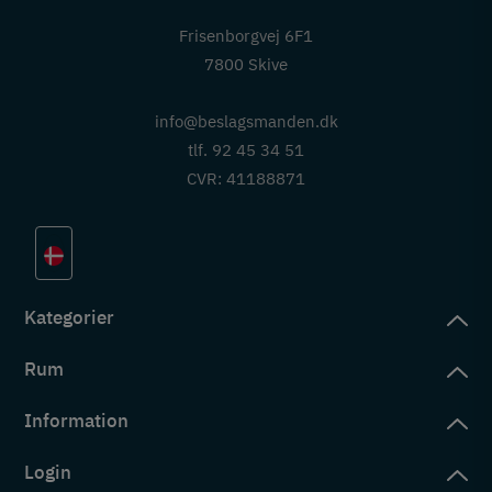
Frisenborgvej 6F1
7800 Skive
info@beslagsmanden.dk
tlf. 92 45 34 51
CVR: 41188871
Kategorier
Rum
slag
rd
Information
deværelse
eb
yggers
Login
vering
ul