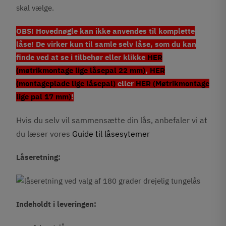
skal vælge.
OBS! Hovednøgle kan ikke anvendes til komplette
låse! De virker kun til samle selv låse, som du kan
finde ved at se i tilbehør eller klikke
HER
(møtrikmontage lige låsepal 22 mm)
,
HER
(montageplade lige låsepal)
eller
HER (Møtrikmontage
lige pal 17 mm)
!
Hvis du selv vil sammensætte din lås, anbefaler vi at
du læser vores
Guide til låsesytemer
Låseretning:
Indeholdt i leveringen: