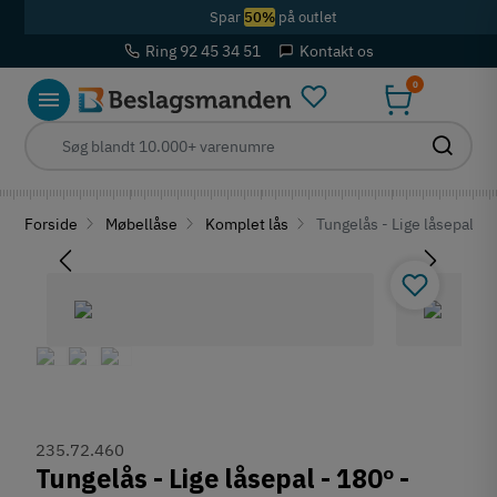
Spar
50%
på outlet
Ring 92 45 34 51
Kontakt os
0
Forside
Møbellåse
Komplet lås
Tungelås - Lige låsepal - 
235.72.460
Tungelås - Lige låsepal - 180º -