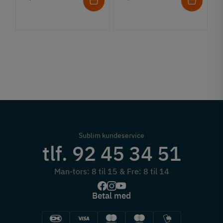
L
m
p
2
7
Sublim kundeservice
tlf. 92 45 34 51
Man-tors: 8 til 15 & Fre: 8 til 14
Betal med