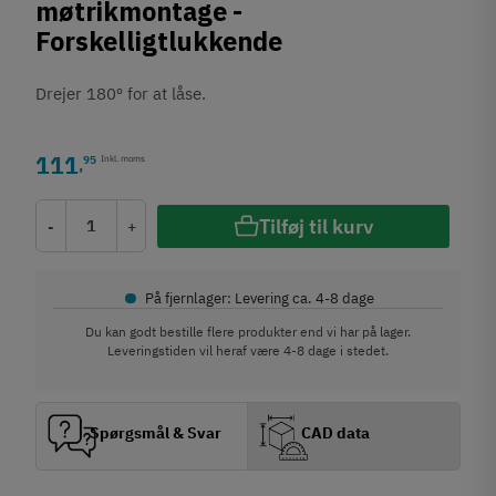
møtrikmontage -
Forskelligtlukkende
Drejer 180º for at låse.
111
95
Inkl. moms
,
Tilføj til kurv
-
+
•
På fjernlager: Levering ca. 4-8 dage
Du kan godt bestille flere produkter end vi har på lager.
Leveringstiden vil heraf være 4-8 dage i stedet.
Spørgsmål & Svar
CAD data