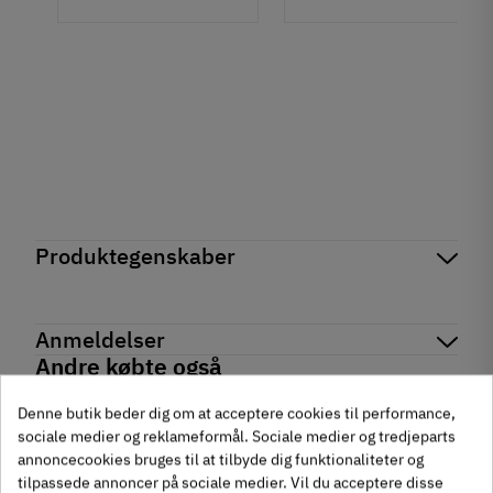
Produktegenskaber
Mærker
Haefele
Reference
235.72.460
Anmeldelser
Produktinformation
Andre købte også
Materiale
chat
Anmeldelser (0)
Zinklegering
Denne butik beder dig om at acceptere cookies til performance,
sociale medier og reklameformål. Sociale medier og tredjeparts
-50%
-60%
Anvendelse
annoncecookies bruges til at tilbyde dig funktionaliteter og
Trælåger
tilpassede annoncer på sociale medier. Vil du acceptere disse