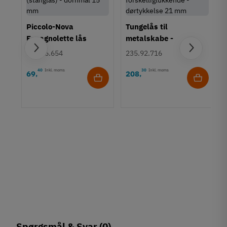
Piccolo-Nova
Tungelås til
Espagnolette lås
metalskabe -
(stanglås) - dornmål
forskelliglukkende -
225.56.654
235.92.716
15 mm
dørtykkelse 21 mm
40
Inkl. moms
30
Inkl. moms
69
208
,
,
14
Spørgsmål & Svar
(0)