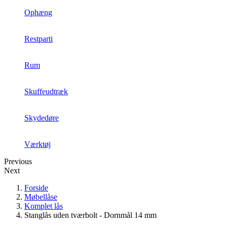
Ophæng
Restparti
Rum
Skuffeudtræk
Skydedøre
Værktøj
Previous
Next
Forside
Møbellåse
Komplet lås
Stanglås uden tværbolt - Dornmål 14 mm