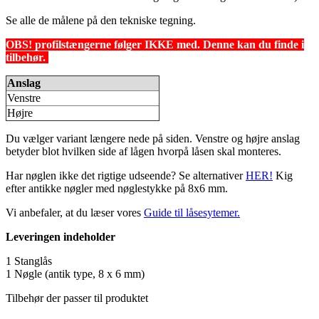
Se alle de målene på den tekniske tegning.
OBS! profilstængerne følger IKKE med. Denne kan du finde i
tilbehør.
Anslag
Venstre
Højre
Du vælger variant længere nede på siden. Venstre og højre anslag
betyder blot hvilken side af lågen hvorpå låsen skal monteres.
Har nøglen ikke det rigtige udseende? Se alternativer
HER!
Kig
efter antikke nøgler med nøglestykke på 8x6 mm.
Vi anbefaler, at du læser vores
Guide til låsesytemer.
Leveringen indeholder
1 Stanglås
1 Nøgle (antik type, 8 x 6 mm)
Tilbehør der passer til produktet