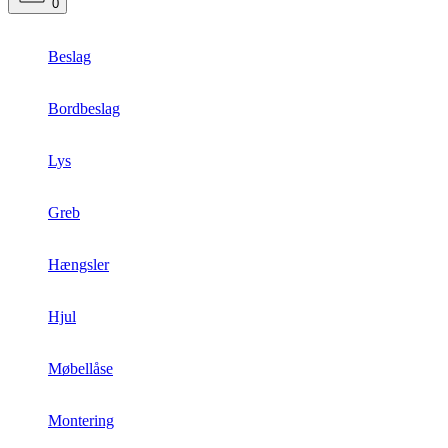
0
Beslag
Bordbeslag
Lys
Greb
Hængsler
Hjul
Møbellåse
Montering