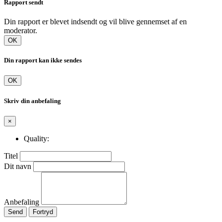
Rapport sendt
Din rapport er blevet indsendt og vil blive gennemset af en
moderator.
OK
Din rapport kan ikke sendes
OK
Skriv din anbefaling
×
Quality:
Titel
Dit navn
Anbefaling
Send
Fortryd