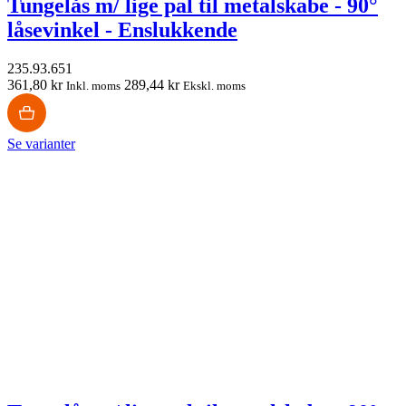
Tungelås m/ lige pal til metalskabe - 90°
låsevinkel - Enslukkende
235.93.651
361,80 kr
289,44 kr
Inkl. moms
Ekskl. moms
Se varianter