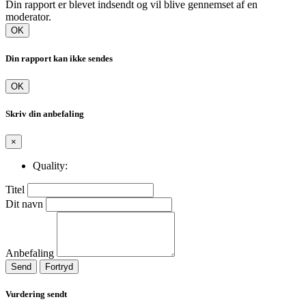
Din rapport er blevet indsendt og vil blive gennemset af en
moderator.
OK
Din rapport kan ikke sendes
OK
Skriv din anbefaling
×
Quality:
Titel
Dit navn
Anbefaling
Send
Fortryd
Vurdering sendt