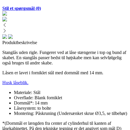
Stil et spørgsmål
(0)
Produktbeskrivelse
Stanglås uden rigle. Fungerer ved at låse stængerne i top og bund af
skabet. En stanglås passer bedst til højskabe men kan selvfølgelig
også bruges til andre skabe.
Låsen er lavet i forniklet stål med dornmål med 14 mm.
Husk låseblik.
Materiale: Stål
Overflade: Blank forniklet
Dornmål*: 14 mm
Låsesystem: to bolte
Montering: Påskruning (Undersænket skrue Ø3,5, se tilbehør)
*(Dornmål er længden fra center af cylinderhul til kanten af
låsekabinettet. På den tekniske tegning er det angivet som mål D)