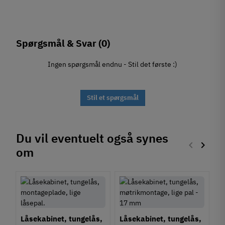
Spørgsmål & Svar
(0)
Ingen spørgsmål endnu - Stil det første :)
Stil et spørgsmål
Du vil eventuelt også synes
keyboard_arrow_left
keyboard_arrow_right
om
Forrige
Næste
Låsekabinet, tungelås,
Låsekabinet, tungelås,