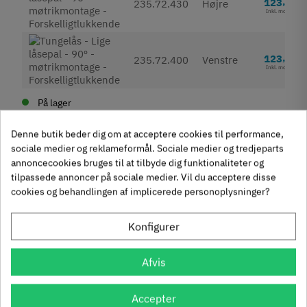
123
,
235.72.430
Højre
Inkl. moms
20
123
,
235.72.400
Venstre
Inkl. moms
På lager
Udgået
Fjernlager (Normalt 4-8 dage hvis ikke andet angivet i
Denne butik beder dig om at acceptere cookies til performance,
beskrivelse)
sociale medier og reklameformål. Sociale medier og tredjeparts
annoncecookies bruges til at tilbyde dig funktionaliteter og
tilpassede annoncer på sociale medier. Vil du acceptere disse
cookies og behandlingen af implicerede personoplysninger?
Produktegenskaber
Konfigurer
Mærker
Haefele
Reference
235.72.400
Afvis
Anmeldelser
Tilstand
Ny
Andre købte også
Accepter