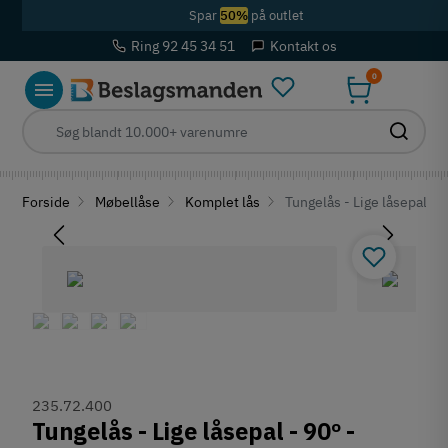
Spar
50%
på outlet
Ring 92 45 34 51
Kontakt os
0
Forside
Møbellåse
Komplet lås
Tungelås - Lige låsepal - 
235.72.400
Tungelås - Lige låsepal - 90º -