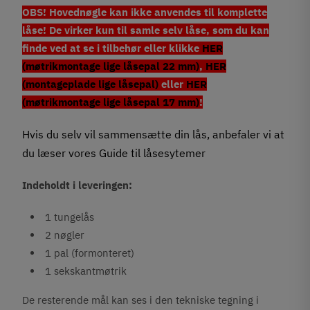
OBS! Hovednøgle kan ikke anvendes til komplette
låse! De virker kun til samle selv låse, som du kan
finde ved at se i tilbehør eller klikke
HER
(møtrikmontage lige låsepal 22 mm)
,
HER
(montageplade lige låsepal)
eller
HER
(møtrikmontage lige låsepal 17 mm)
!
Hvis du selv vil sammensætte din lås, anbefaler vi at
du læser vores
Guide til låsesytemer
Indeholdt i leveringen:
1 tungelås
2 nøgler
1 pal (formonteret)
1 sekskantmøtrik
De resterende mål kan ses i den tekniske tegning i