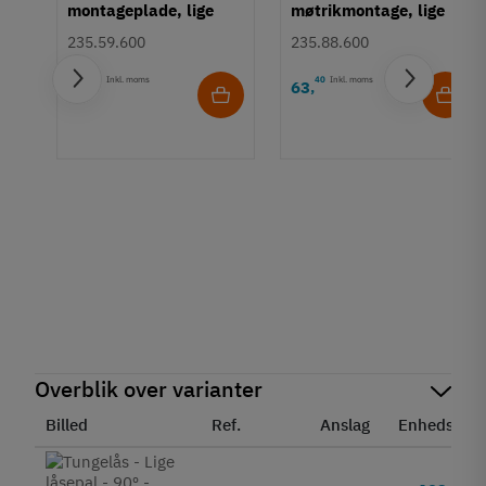
montageplade, lige
møtrikmontage, lige
låsepal.
pal - 17 mm
235.59.600
235.88.600
20
Inkl. moms
40
Inkl. moms
61
63
,
,
ås,
Overblik over varianter
Billed
Ref.
Anslag
Enhedspris
20