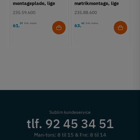
montageplade, lige
møtrikmontage, lige
låsepal.
pal - 17 mm
235.59.600
235.88.600
20
Inkl. moms
40
Inkl. moms
61
63
,
,
L
m
p
2
7
Sublim kundeservice
tlf. 92 45 34 51
Man-tors: 8 til 15 & Fre: 8 til 14