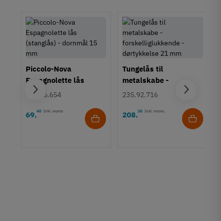
Piccolo-Nova
Tungelås til
Espagnolette lås
metalskabe -
(stanglås) - dornmål
forskelliglukkende -
225.56.654
235.92.716
15 mm
dørtykkelse 21 mm
40
Inkl. moms
30
Inkl. moms
69
208
,
,
14