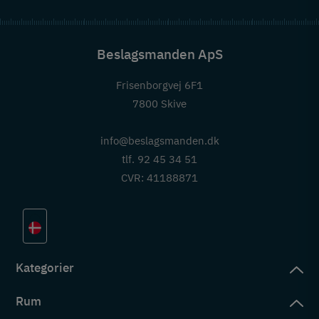
Beslagsmanden ApS
Frisenborgvej 6F1
7800 Skive
info@beslagsmanden.dk
tlf. 92 45 34 51
CVR: 41188871
Kategorier
Rum
slag