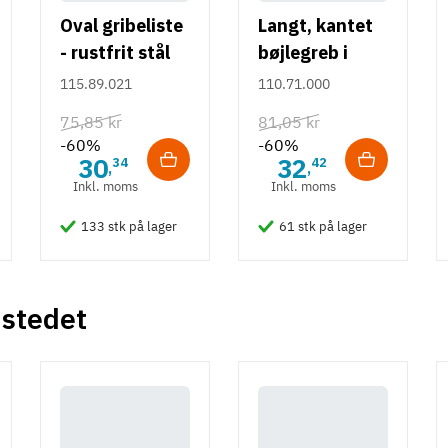
Oval gribeliste
Langt, kantet
- rustfrit stål
bøjlegreb i
rustfrit stål m/
115.89.021
110.71.000
hvid overflade
75,85 kr
81,05 kr
- 490 mm
-60%
-60%
30
32
34
42
,
,
Inkl. moms
Inkl. moms
133 stk på lager
61 stk på lager
 stedet