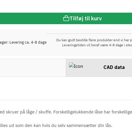
Tilføj til kurv
Du kan godt bestille flere produkter end vi har p
lager: Levering ca. 4-8 dage
Leveringstiden vil heraf være 4-8 dage i ste
CAD data
d skruer på låge / skuffe. Forskelligelukkende låse har forskellige 
illes ud som den kan hvis du selv sammensætter din lås.