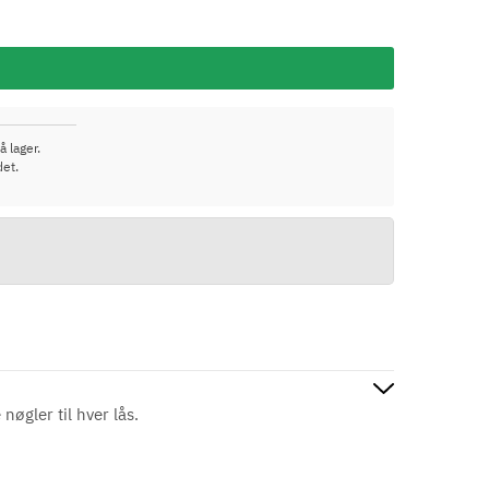
å lager.
det.
nøgler til hver lås.