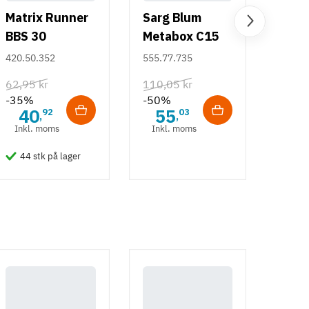
Matrix Runner
Sarg Blum
BBS 30
Metabox C15
kugleudtræk -
320 M - højde
420.50.352
555.77.735
sort - 500 mm
86 mm
62,95 kr
110,05 kr
-35%
-50%
40
55
92
03
,
,
Inkl. moms
Inkl. moms
44 stk på lager