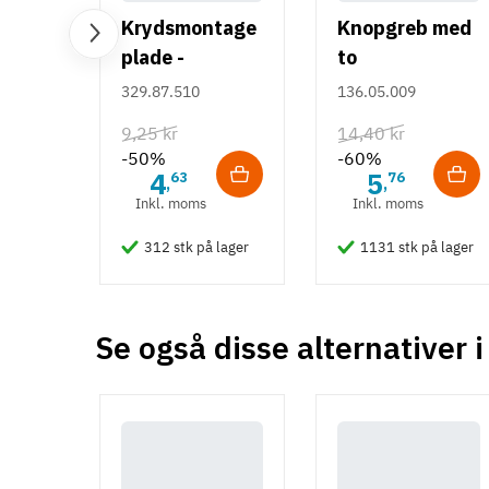
Udførsel
Krydsmontage
Knopgreb med
Forskelliglukkende
plade -
to
Dornmål
Duomatic SL -
uddybninger -
329.87.510
136.05.009
24,5 mm
Euroskruer
rustfrit stål
9,25 kr
14,40 kr
Låsetvang
-50%
-60%
Uden
4
5
63
76
,
,
Inkl. moms
Inkl. moms
Sikkerheds niveau
Lav
312 stk på lager
1131 stk på lager
Lågetykkelse
21-25 mm
Tilstand
Ny
Se også disse alternativer i
-50%
-50%