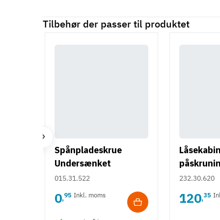
Tilbehør der passer til produktet
Spånpladeskrue
Låsekabin
Undersænket
påskrunin
Fuldgevind Ø3,0 - PZ1
015.31.522
232.30.620
0
120
95
Inkl. moms
35
In
,
,