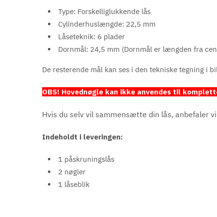
Type: Forskelliglukkende lås
Cylinderhuslængde: 22,5 mm
Låseteknik: 6 plader
Dornmål: 24,5 mm (Dornmål er længden fra center
De resterende mål kan ses i den tekniske tegning i bi
OBS! Hovednøgle kan ikke anvendes til komplette l
Hvis du selv vil sammensætte din lås, anbefaler v
Indeholdt i leveringen:
1 påskruningslås
2 nøgler
1 låseblik