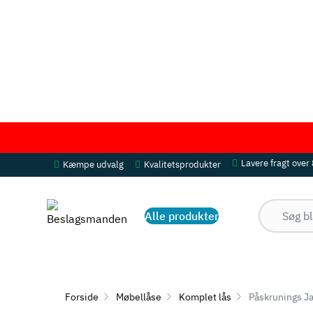
Lavere fragt over
Kæmpe udvalg
Kvalitetsprodukter
Alle produkter
Forside
Møbellåse
Komplet lås
Påskrunings Ja