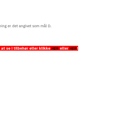
ning er det angivet som mål D.
t se i tilbehør eller klikke
HER
eller
HER
!