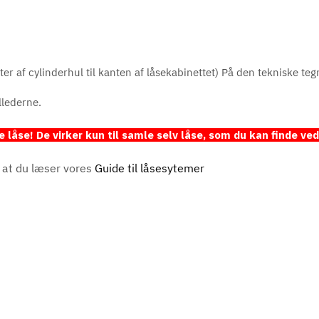
 af cylinderhul til kanten af låsekabinettet) På den tekniske teg
llederne.
åse! De virker kun til samle selv låse, som du kan finde ved a
i at du læser vores
Guide til låsesytemer