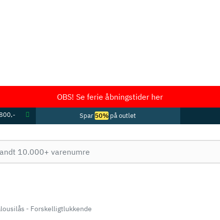
OBS! Se ferie åbningstider her
 800,-
Spar
50%
på outlet
lousilås - Forskelligtlukkende