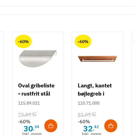
-60%
-60%
Oval gribeliste
Langt, kantet
- rustfrit stål
bøjlegreb i
rustfrit stål m/
115.89.021
110.71.000
hvid overflade
75,85 kr
81,05 kr
- 490 mm
-60%
-60%
30
32
34
42
,
,
Inkl. moms
Inkl. moms