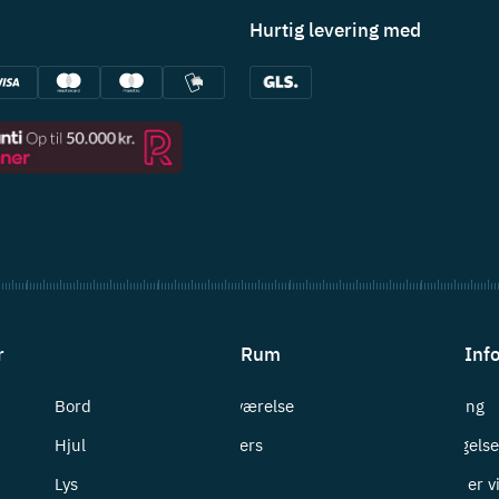
Hurtig levering med
r
Rum
Inf
Bord
Badeværelse
Levering
Hjul
Bryggers
Betingelse
Lys
Entré
Hvem er v