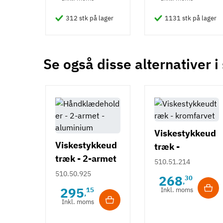
312 stk på lager
1131 stk på lager
Se også disse alternativer i
Viskestykkeud
Viskestykkeud
træk -
træk - 2-armet
kromfarvet
510.51.214
- aluminium
510.50.925
268
30
,
295
15
Inkl. moms
,
Inkl. moms