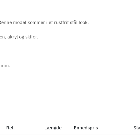
 Denne model kommer i et rustfrit stål look.
n, akryl og skifer.
0 mm.
Ref.
Længde
Enhedspris
St