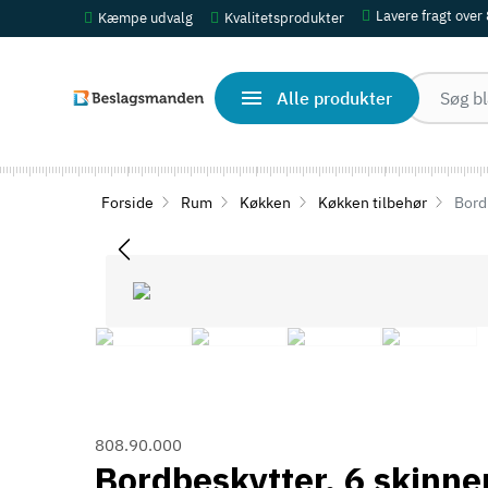
Lavere fragt over
Kæmpe udvalg
Kvalitetsprodukter
Alle produkter
Forside
Rum
Køkken
Køkken tilbehør
Bordb
808.90.000
Bordbeskytter, 6 skinne