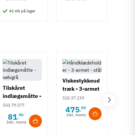
42 stk på lager
50 
Viskestykkeud
Tilskåret
træk - 3-armet
indlægsmåtte -
- stål
510.37.239
sølvgrå
Visk
550.79.577
475
60
,
træk
81
90
Inkl. moms
,
- ud
Inkl. moms
510.0
arm
21