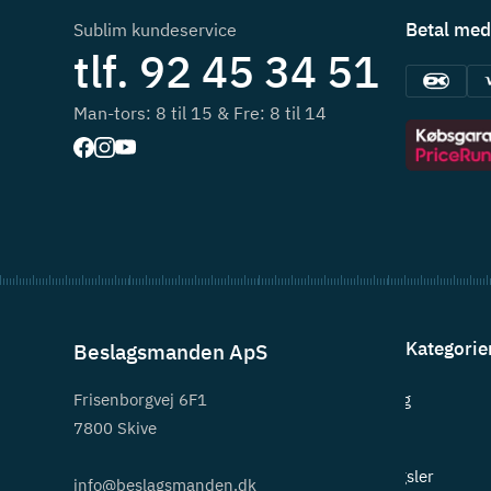
Betal med
Sublim kundeservice
tlf. 92 45 34 51
Man-tors: 8 til 15 & Fre: 8 til 14
Kategorie
Beslagsmanden ApS
Frisenborgvej 6F1
Beslag
7800 Skive
Greb
Hængsler
info@beslagsmanden.dk