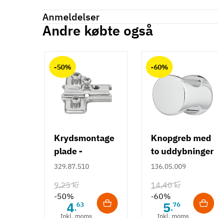
Reference
808.90.000
Anmeldelser
Produktinformation
Andre købte også
Anmeldelser (0)
Materiale
chat
Zinklegering
-50%
-60%
Tilstand
Ny
Krydsmontage
Knopgreb med
plade -
to uddybninger
Duomatic SL -
- rustfrit stål
329.87.510
136.05.009
Euroskruer
9,25 kr
14,40 kr
-50%
-60%
4
5
63
76
,
,
Inkl. moms
Inkl. moms