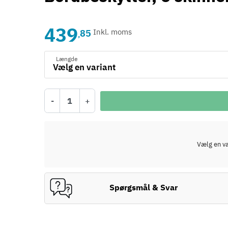
439
85
Inkl. moms
,
Længde
-
+
Vælg en var
Spørgsmål & Svar