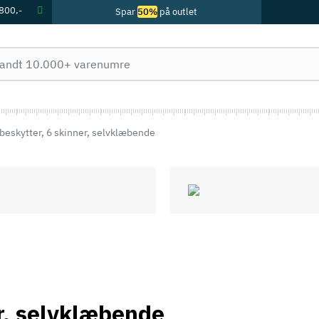
 800,-
Spar
50%
på outlet
eskytter, 6 skinner, selvklæbende
r, selvklæbende