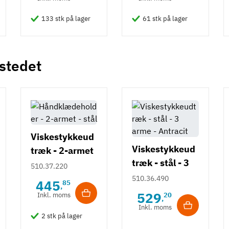
133 stk på lager
61 stk på lager
 stedet
Viskestykkeud
Viskestykkeud
træk - 2-armet
træk - stål - 3
- stål
510.37.220
arme - Antracit
510.36.490
445
85
,
529
Inkl. moms
20
,
Inkl. moms
2 stk på lager