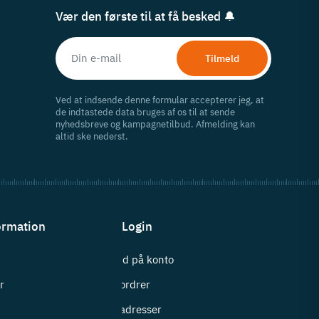
Vær den første til at få besked 🔔
Tilmeld
Ved at indsende denne formular accepterer jeg, at
de indtastede data bruges af os til at sende
nyhedsbreve og kampagnetilbud. Afmelding kan
altid ske nederst.
ormation
Login
Log ind på konto
r
Mine ordrer
i
Mine adresser