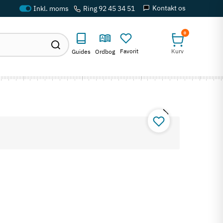
Kontakt os
Ring 92 45 34 51
0
Favorit
Kurv
Guides
Ordbog