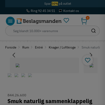
Spar
50%
på outlet
Ring 92 45 34 51
Kontakt os
0
Forside
Rum
Entré
Knager / Loftkroge
Smuk naturlig s
844.26.600
Smuk naturlig sammenklappelig