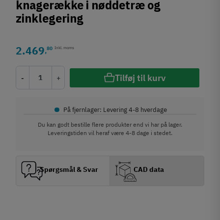
knagerække i nøddetræ og
zinklegering
2.469
80
Inkl. moms
,
Tilføj til kurv
-
+
•
På fjernlager: Levering 4-8 hverdage
Du kan godt bestille flere produkter end vi har på lager.
Leveringstiden vil heraf være 4-8 dage i stedet.
Spørgsmål & Svar
CAD data