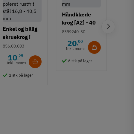
Håndklæde
krog [A2] - 40
Enkel og billig
mm
Loftk
8399240-30
skruekrog i
samm
20
00
,
poleret rustfrit
856.00.003
t bu
Inkl. moms
855.0
stål 16,8 - 40,5
mat 
10
25
,
8
mm
6 stk på lager
Inkl. moms
rustf
Inkl
2 stk på lager