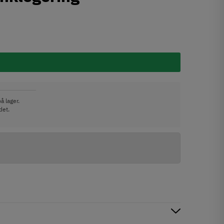
å lager.
det.