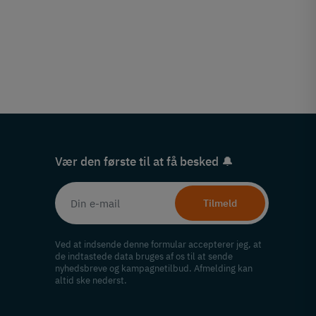
Vær den første til at få besked 🔔
Tilmeld
Ved at indsende denne formular accepterer jeg, at
de indtastede data bruges af os til at sende
nyhedsbreve og kampagnetilbud. Afmelding kan
altid ske nederst.