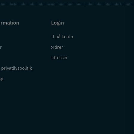
ormation
Login
Log ind på konto
r
Mine ordrer
i
Mine adresser
privatlivspolitik
ng