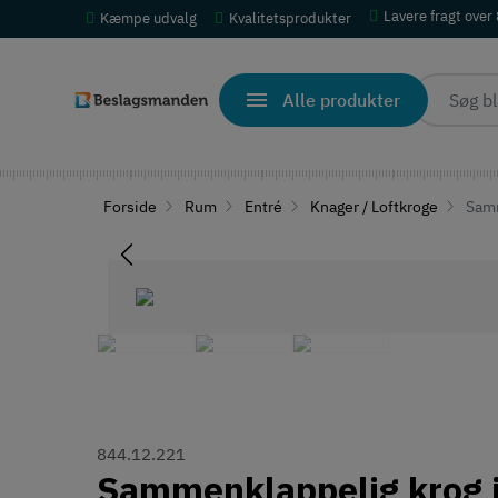
Lavere fragt over
Kæmpe udvalg
Kvalitetsprodukter
Alle produkter
Forside
Rum
Entré
Knager / Loftkroge
Samme
844.12.221
Sammenklappelig krog i 