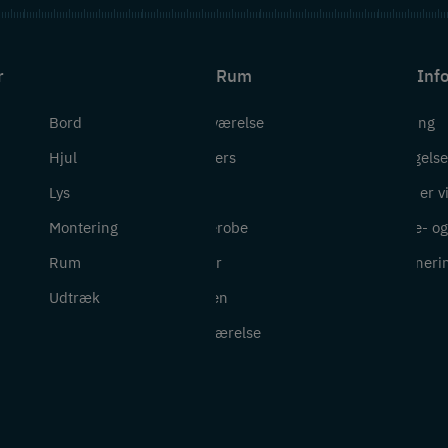
r
Rum
Inf
Bord
Badeværelse
Levering
Hjul
Bryggers
Betingelse
Lys
Entré
Hvem er v
Montering
Garderobe
Cookie- og 
Rum
Kontor
Returneri
Udtræk
Køkken
Soveværelse