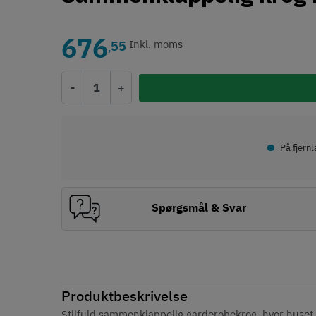
676
55
Inkl. moms
,
-
+
•
På fjern
Spørgsmål & Svar
Produktbeskrivelse
Stilfuld sammenklappelig garderobekrog, hvor huset e