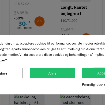
115.89.021
Langt, kantet
75,85 kr
bøjlegreb i
-60%
rustfrit stål m/
110.71.000
30
34
,
hvid overflade
Inkl. moms
81,05 kr
- 490 mm
-60%
133 stk på lager
32
42
,
der dig om at acceptere cookies til performance, sociale medier og rek
Inkl. moms
og tredjeparts annoncecookies bruges til at tilbyde dig funktionaliteter
61 stk på lager
ciale medier. Vil du acceptere disse cookies og behandlingen af implic
nger?
igurer
Afvis
Acce
 stedet
Fortroligheds- 