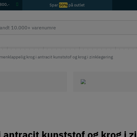
 800,-
Spar
50%
på outlet
nklappelig krog i antracit kunststof og krog i zinklegering
antracit kunststof og krog i z