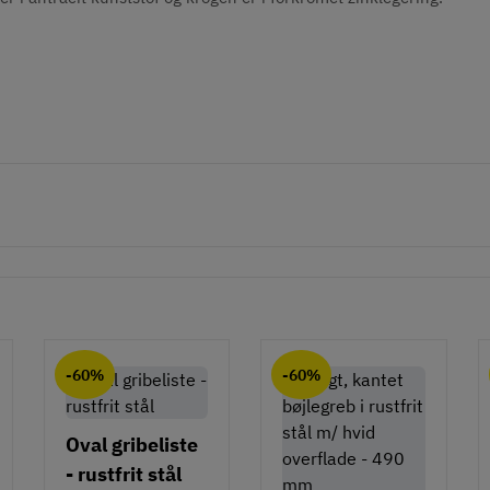
-60%
-60%
Oval gribeliste
- rustfrit stål