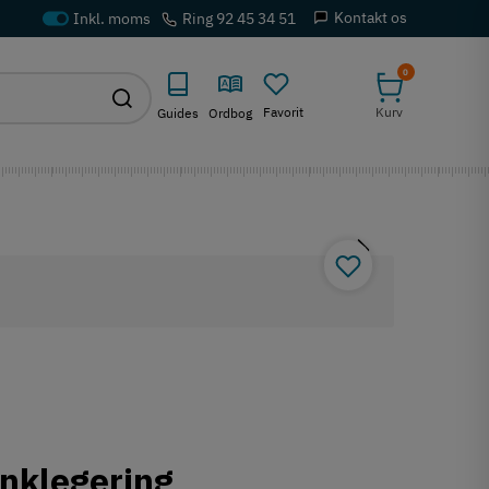
Kontakt os
Ring 92 45 34 51
0
Favorit
Kurv
Guides
Ordbog
inklegering