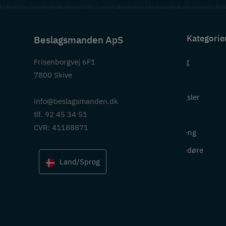
Kategorie
Beslagsmanden ApS
Frisenborgvej 6F1
Beslag
7800 Skive
Greb
Hængsler
info@beslagsmanden.dk
tlf. 92 45 34 51
Lås
CVR: 41188871
Ophæng
Skydedøre
Land/Sprog