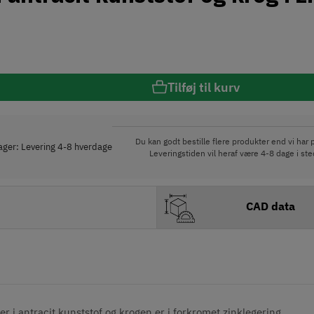
Tilføj til kurv
Du kan godt bestille flere produkter end vi har p
lager: Levering 4-8 hverdage
Leveringstiden vil heraf være 4-8 dage i ste
CAD data
r i antracit kunststof og krogen er i forkromet zinklegering.