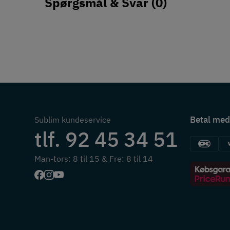
Spørgsmål & Svar
(0)
Betal med
Sublim kundeservice
tlf. 92 45 34 51
Man-tors: 8 til 15 & Fre: 8 til 14