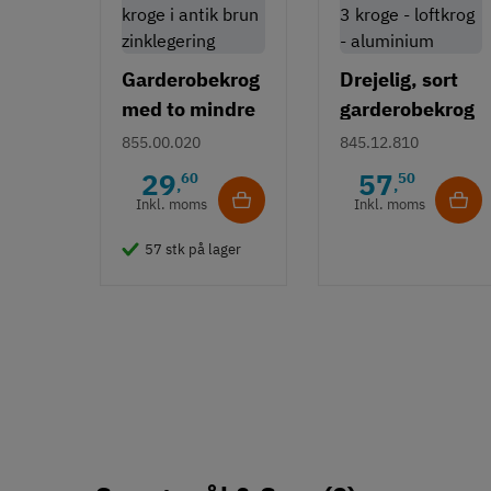
Garderobekrog
Drejelig, sort
med to mindre
garderobekrog
kroge i antik
m/ 3 kroge -
855.00.020
845.12.810
brun
loftkrog -
29
57
60
50
,
,
zinklegering
aluminium
Inkl. moms
Inkl. moms
57 stk på lager