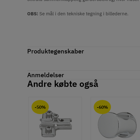
OBS:
Se mål i den tekniske tegning i billederne.
Produktegenskaber
Mærker
Haefele
Reference
844.12.221
Anmeldelser
Produktinformation
Andre købte også
Anmeldelser (0)
Materiale
chat
Kunststof
Zinklegering
-50%
-60%
Overflade
Forkromet
Farve