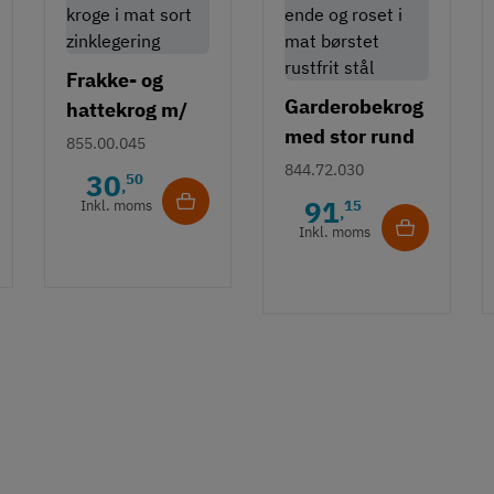
Frakke- og
Garderobekrog
hattekrog m/
med stor rund
to kroge i mat
855.00.045
ende og roset i
sort
844.72.030
30
50
,
mat børstet
zinklegering
91
Inkl. moms
15
,
rustfrit stål
Inkl. moms