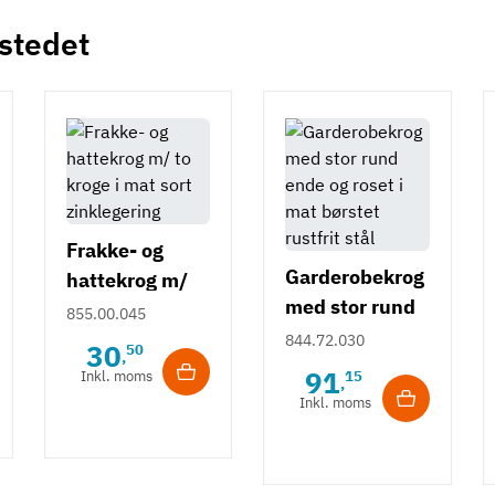
 stedet
Frakke- og
Garderobekrog
hattekrog m/
med stor rund
to kroge i mat
855.00.045
ende og roset i
sort
844.72.030
30
50
,
mat børstet
zinklegering
91
Inkl. moms
15
,
rustfrit stål
Inkl. moms