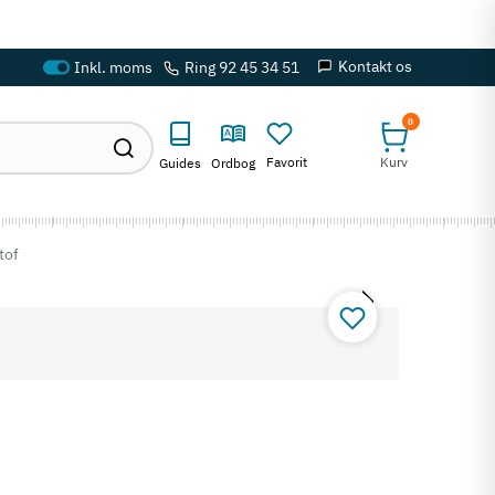
Kontakt os
Ring 92 45 34 51
0
Favorit
Kurv
Guides
Ordbog
tof