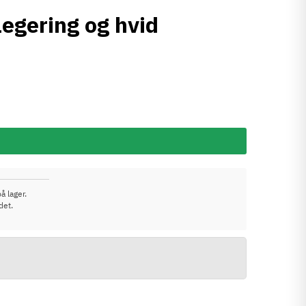
legering og hvid
å lager.
det.