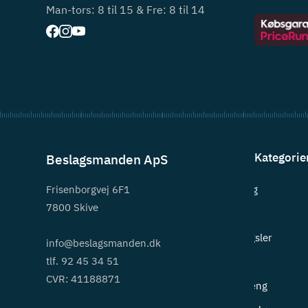
Man-tors: 8 til 15 & Fre: 8 til 14
Kategorie
Beslagsmanden ApS
Frisenborgvej 6F1
Beslag
7800 Skive
Greb
Hængsler
info@beslagsmanden.dk
tlf. 92 45 34 51
Lås
CVR: 41188871
Ophæng