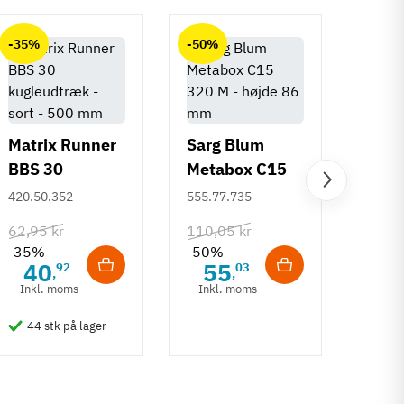
-35%
-50%
-50%
Matrix Runner
Sarg Blum
BBS 30
Metabox C15
Greb 
kugleudtræk -
320 M - højde
420.50.352
555.77.735
Rund
sort - 500 mm
86 mm
mm
108.6
62,95 kr
110,05 kr
-35%
-50%
132,6
40
55
92
03
,
,
-50%
Inkl. moms
Inkl. moms
6
Inkl
44 stk på lager
50 