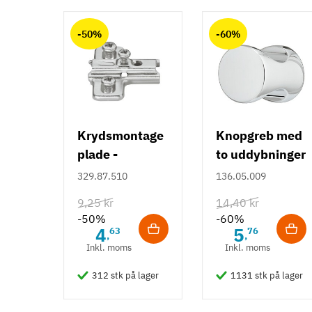
Anmeldelser (0)
chat
Kunststof
Zinklegering
-50%
-60%
Overflade
Forkromet
Mat
Farve
Hvid
Krydsmontage
Knopgreb med
Krom
plade -
to uddybninger
Model
Duomatic SL -
- rustfrit stål
329.87.510
136.05.009
Sammenfoldlige kroge
Euroskruer
9,25 kr
14,40 kr
Tilstand
Ny
-50%
-60%
4
5
63
76
,
,
Inkl. moms
Inkl. moms
312 stk på lager
1131 stk på lager