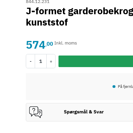
844.12.231
J-formet garderobekrog -
kunststof
574
00
Inkl. moms
,
-
+
•
På fjern
Spørgsmål & Svar