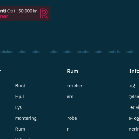
r
Rum
Inf
Bord
Badeværelse
Levering
Hjul
Bryggers
Betingelse
Lys
Entré
Hvem er v
Montering
Garderobe
Cookie- og 
Rum
Kontor
Returneri