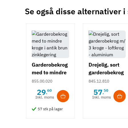
Se også disse alternativer i
Garderobekrog
Drejelig, sort
med to mindre
garderobekrog
kroge i antik
m/ 3 kroge -
855.00.020
845.12.810
brun
loftkrog -
29
57
60
50
,
,
zinklegering
aluminium
Inkl. moms
Inkl. moms
57 stk på lager