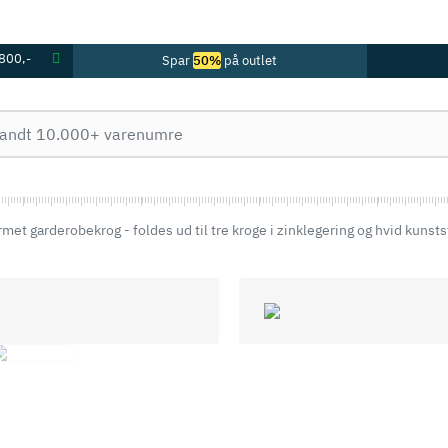
 800,-
Spar
50%
på outlet
met garderobekrog - foldes ud til tre kroge i zinklegering og hvid kunsts