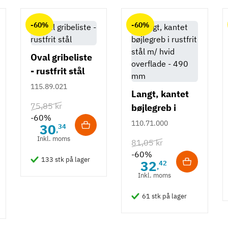
-60%
-60%
Oval gribeliste
- rustfrit stål
115.89.021
Langt, kantet
75,85 kr
bøjlegreb i
-60%
rustfrit stål m/
110.71.000
30
34
,
hvid overflade
Inkl. moms
81,05 kr
- 490 mm
-60%
133 stk på lager
32
42
,
Inkl. moms
61 stk på lager