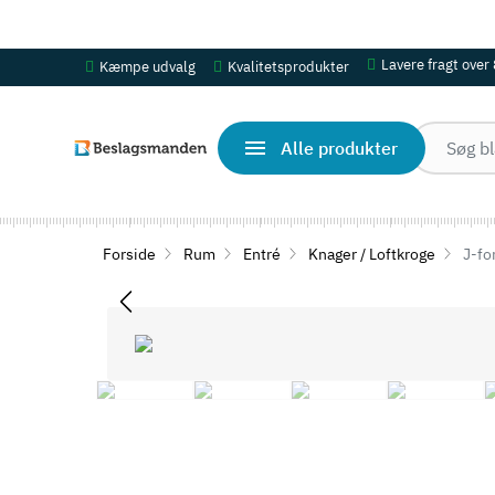
OBS! Se ferie åbningstider her
Lavere fragt over
Kæmpe udvalg
Kvalitetsprodukter
Alle produkter
Forside
Rum
Entré
Knager / Loftkroge
J-for