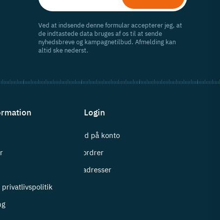
Ved at indsende denne formular accepterer jeg, at
de indtastede data bruges af os til at sende
nyhedsbreve og kampagnetilbud. Afmelding kan
altid ske nederst.
ormation
Login
Log ind på konto
r
Mine ordrer
i
Mine adresser
privatlivspolitik
ng