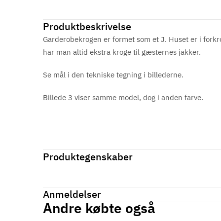
Produktbeskrivelse
Garderobekrogen er formet som et J. Huset er i forkro
har man altid ekstra kroge til gæsternes jakker.
Se mål i den tekniske tegning i billederne.
Billede 3 viser samme model, dog i anden farve.
Produktegenskaber
Mærker
Haefele
Reference
844.12.231
Anmeldelser
Produktinformation
Andre købte også
Materiale