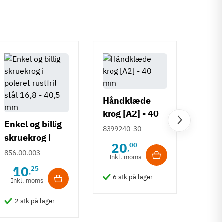
Håndklæde
krog [A2] - 40
Enkel og billig
mm
Loftk
8399240-30
skruekrog i
samm
20
00
,
poleret rustfrit
856.00.003
t bu
Inkl. moms
855.0
stål 16,8 - 40,5
mat 
10
25
,
8
mm
6 stk på lager
Inkl. moms
rustf
Inkl
2 stk på lager