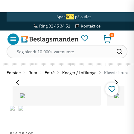
OBS! Se ferie åbningstider her
Spar
50%
på outlet
Ring 92 45 34 51
Kontakt os
0
Forside
Rum
Entré
Knager / Loftkroge
Klassisk rund ga
844.28.100