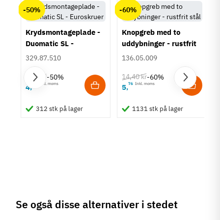
Materiale
-50%
-60%
Rustfrit stål
Overflade
Krydsmontageplade -
Knopgreb med to
Mat børstet
Duomatic SL -
uddybninger - rustfrit
Farve
Euroskruer
stål
329.87.510
136.05.009
Metalfarvet
Model
9,25 kr
14,40 kr
-50%
-60%
Krog/knage
63
Inkl. moms
76
Inkl. moms
4
5
,
,
um
Tilstand
Ny
312 stk på lager
1131 stk på lager
Se også disse alternativer i stedet