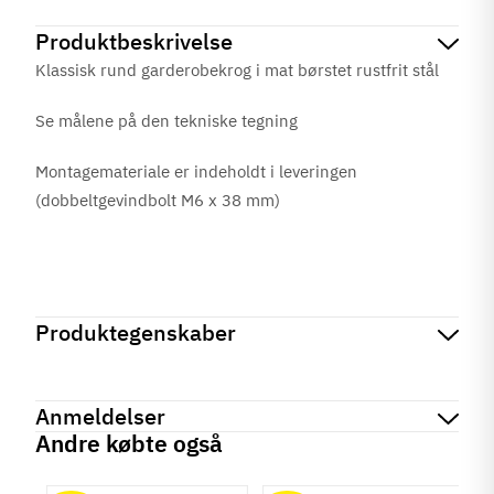
Produktbeskrivelse
Klassisk rund garderobekrog i mat børstet rustfrit stål
Se målene på den tekniske tegning
Montagemateriale er indeholdt i leveringen
(dobbeltgevindbolt M6 x 38 mm)
Produktegenskaber
Mærker
Haefele
Reference
844.28.100
Anmeldelser
På lager
5 Varer
Andre købte også
Produktinformation
chat
Anmeldelser (0)