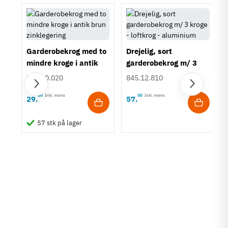
Garderobekrog med to
Drejelig, sort
mindre kroge i antik
garderobekrog m/ 3
brun zinklegering
kroge - loftkrog -
855.00.020
845.12.810
aluminium
60
Inkl. moms
50
Inkl. moms
29
57
,
,
ing
57 stk på lager
tål