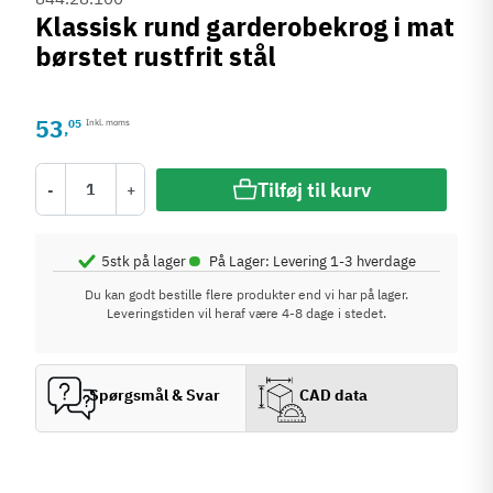
Klassisk rund garderobekrog i mat
børstet rustfrit stål
53
05
Inkl. moms
,
Tilføj til kurv
-
+
•
5
stk på lager
På Lager: Levering 1-3 hverdage
Du kan godt bestille flere produkter end vi har på lager.
Leveringstiden vil heraf være 4-8 dage i stedet.
Spørgsmål & Svar
CAD data