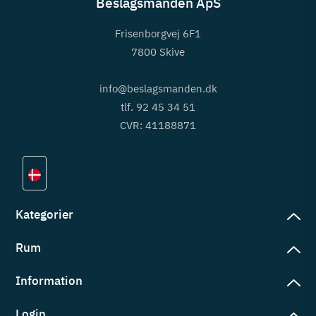
Beslagsmanden ApS
Frisenborgvej 6F1
7800 Skive
info@beslagsmanden.dk
tlf. 92 45 34 51
CVR: 41188871
Kategorier
Rum
slag
rd
Information
deværelse
eb
yggers
Login