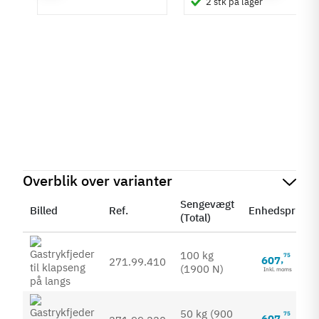
2 stk på lager
Overblik over varianter
Sengevægt
Billed
Ref.
Enhedspris
(Total)
100 kg
75
607
,
271.99.410
(1900 N)
Inkl. moms
50 kg (900
75
607
,