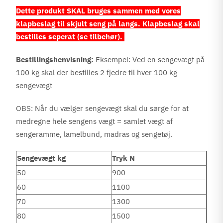
Dette produkt SKAL bruges sammen med vores
klapbeslag til skjult seng på langs. Klapbeslag skal
bestilles seperat (se tilbehør).
Bestillingshenvisning:
Eksempel: Ved en sengevægt på
100 kg skal der bestilles 2 fjedre til hver 100 kg
sengevægt
OBS:
Når du vælger sengevægt skal du sørge for at
medregne hele sengens vægt = samlet vægt af
sengeramme, lamelbund, madras og sengetøj.
Sengevægt kg
Tryk N
50
900
60
1100
70
1300
80
1500