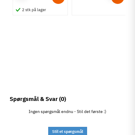
g
2 stk på lager
de,
Spørgsmål & Svar
(0)
Ingen spørgsmål endnu - Stil det første :)
Stil et spørgsmål