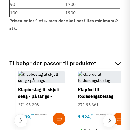
90
1700
100
1900
Prisen er for 1 stk. men der skal bestilles minimum 2
stk.
Tilbehør der passer til produktet
Klapbeslag til skjult
Klapfod til
seng - på langs -
foldesengsbeslag
[Murphy bed]
271.95.203
271.95.361
50
Inkl. moms
35
Inkl. moms
2.309
1.124
,
,