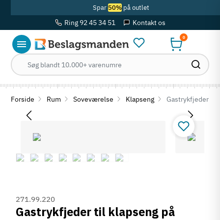
Spar
50%
på outlet
Ring 92 45 34 51
Kontakt os
0
Forside
Rum
Soveværelse
Klapseng
Gastrykfjeder til
271.99.220
Gastrykfjeder til klapseng på