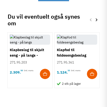
Du vil eventuelt også synes
keyboard_arrow_left
keyboard_arrow_right
om
Forrige
Næste
Klapbeslag til skjult
Klapfod til
seng - på langs -
foldesengsbeslag
[Murphy bed]
271.95.203
271.95.361
50
Inkl. moms
35
Inkl. moms
2.309
1.124
,
,
S
2 stk på lager
f
2
3