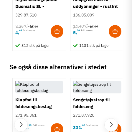
Duomatic SL -
uddybninger - rustfrit
Euroskruer
stål
329.87.510
136.05.009
9,25 kr
14,40 kr
-50%
-60%
63
Inkl. moms
76
Inkl. moms
4
5
,
,
312 stk på lager
1131 stk på lager
Se også disse alternativer i stedet
Klapfod til
Sengetøjsstrop til
foldesengsbeslag
foldeseng
271.95.361
271.87.920
35
Inkl. moms
05
Inkl. moms
1.124
331
,
,