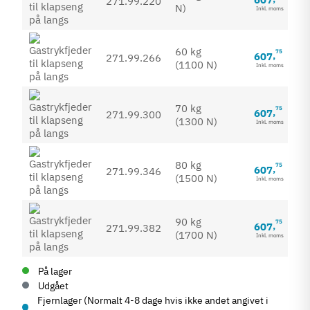
271.99.220
N)
Inkl. moms
60 kg
75
607
,
271.99.266
(1100 N)
Inkl. moms
70 kg
75
607
,
271.99.300
(1300 N)
Inkl. moms
80 kg
75
607
,
271.99.346
(1500 N)
Inkl. moms
90 kg
75
607
,
271.99.382
(1700 N)
Inkl. moms
På lager
Udgået
Fjernlager (Normalt 4-8 dage hvis ikke andet angivet i