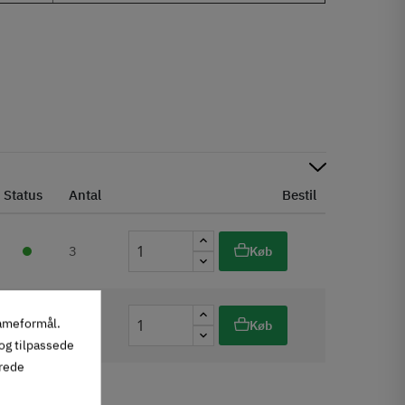
Status
Antal
Bestil
3
Køb
lameformål.
0
Køb
 og tilpassede
erede