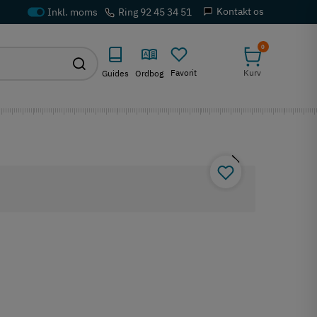
Kontakt os
Ring 92 45 34 51
0
Favorit
Kurv
Guides
Ordbog