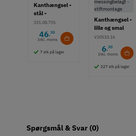
Kanthængsel -
stål -
Kanthængsel -
forkrøpning D
331.08.735
lille og smal
46
30
,
model -
V20510.16
Inkl. moms
messingbelagt
6
30
,
- stiftmontage
7 stk på lager
Inkl. moms
327 stk på lager
Spørgsmål & Svar
(0)