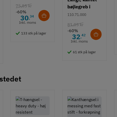
75,85 kr
bøjlegreb i
-60%
rustfrit stål m/
110.71.000
30
34
,
hvid overflade
Inkl. moms
81,05 kr
- 490 mm
-60%
133 stk på lager
32
42
,
Inkl. moms
61 stk på lager
 stedet