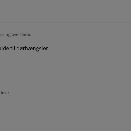
sing overflade.
uide til dørhængsler
 døre