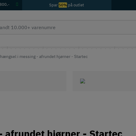
 800,-
Spar
50%
på outlet
hængsel i messing - afrundet hjørner - Startec
 afrundet hjørner - Startec