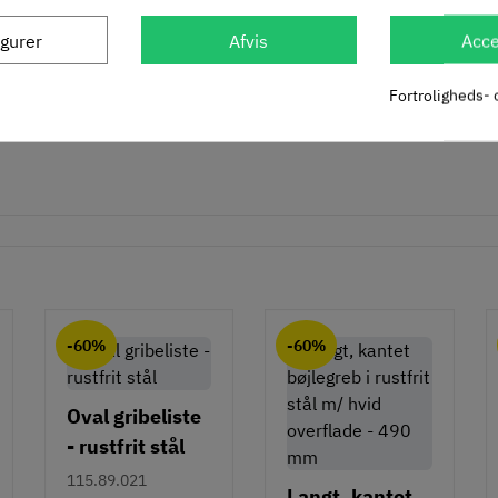
givet i beskrivelse)
igurer
Afvis
Acce
Fortroligheds- 
-60%
-60%
Oval gribeliste
- rustfrit stål
115.89.021
Langt, kantet