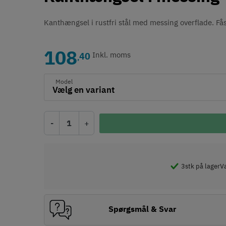
Kanthængsel i rustfri stål med messing overflade. Fås 
108
40
Inkl. moms
,
Model
-
+
3
stk på lager
Væ
Spørgsmål & Svar