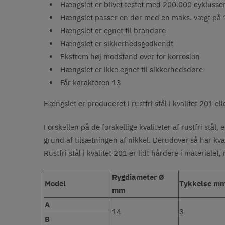
Hængslet er blivet testet med 200.000 cyklusse
Hængslet passer en dør med en maks. vægt på 
Hængslet er egnet til brandøre
Hængslet er sikkerhedsgodkendt
Ekstrem høj modstand over for korrosion
Hængslet er ikke egnet til sikkerhedsdøre
Får karakteren 13
Hængslet er produceret i rustfri stål i kvalitet 201 el
Forskellen på de forskellige kvaliteter af rustfri st
grund af tilsætningen af nikkel. Derudover så har kva
Rustfri stål i kvalitet 201 er lidt hårdere i materia
Rygdiameter Ø
Model
Tykkelse m
mm
A
14
3
B