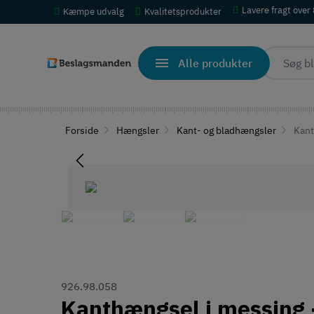
Lavere fragt over
Kæmpe udvalg
Kvalitetsprodukter
Alle produkter
Forside
Hængsler
Kant- og bladhængsler
Kant
926.98.058
Kanthængsel i messing -