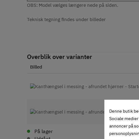
OBS: Model vælges længere nede på siden.
Teknisk tegning findes under billeder
Overblik over varianter
Billed
Denne butik be
Sociale medier 
annoncer på so
På lager
personoplysni
Udgået