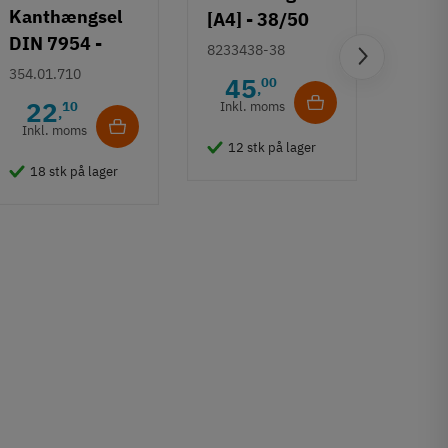
Kanthængsel
[A4] - 38/50
DIN 7954 -
mm
8233438-38
smal - rustfri
Skib
354.01.710
45
00
,
stål
[40x5
22
10
Inkl. moms
,
rustf
Inkl. moms
V3372
12 stk på lager
4
18 stk på lager
Inkl
42 