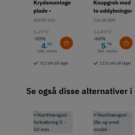
Krydsmontage
Knopgreb med
plade -
to uddybninger
Duomatic SL -
- rustfrit stål
329.87.510
136.05.009
Euroskruer
9,25 kr
14,40 kr
-50%
-60%
4
5
63
76
,
,
Inkl. moms
Inkl. moms
312 stk på lager
1131 stk på lager
Se også disse alternativer i