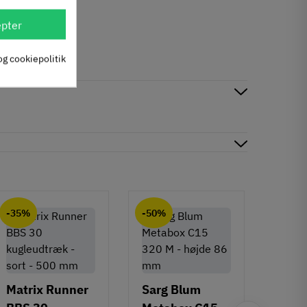
pter
og cookiepolitik
-35%
-50%
-50%
Matrix Runner
Sarg Blum