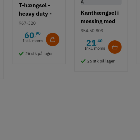
T-hængsel -
Kanthængsel i
heavy duty -
messing med
høj resistent
967-320
fast stift -
354.50.803
60
90
,
forkrøpning A
21
Inkl. moms
40
,
Inkl. moms
26 stk på lager
26 stk på lager