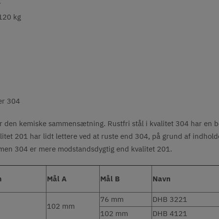
r
120 kg
ler 304
ål, er den kemiske sammensætning. Rustfri stål i kvalitet 304 har e
litet 201 har lidt lettere ved at ruste end 304, på grund af indhol
let, men 304 er mere modstandsdygtig end kvalitet 201.
m
Mål A
Mål B
Navn
76 mm
DHB 3221
102 mm
102 mm
DHB 4121