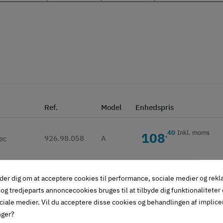
Ref.
Model
Enhedspris
40
Inkl. moms
108
,
926.98.058
A
85
Inkl. moms
97
,
der dig om at acceptere cookies til performance, sociale medier og rek
926.98.088
B
og tredjeparts annoncecookies bruges til at tilbyde dig funktionaliteter
ciale medier. Vil du acceptere disse cookies og behandlingen af implic
nger?