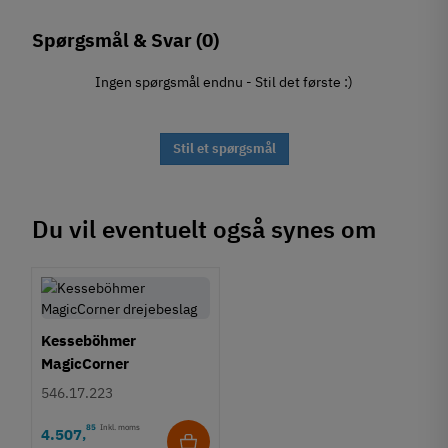
Spørgsmål & Svar
(0)
Ingen spørgsmål endnu - Stil det første :)
Stil et spørgsmål
Du vil eventuelt også synes om
Kesseböhmer
MagicCorner
drejebeslag
546.17.223
85
Inkl. moms
4.507
,