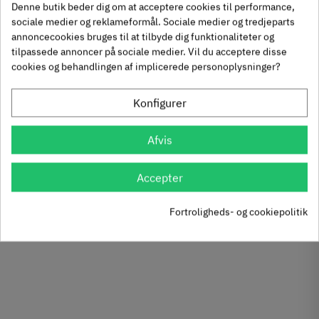
Denne butik beder dig om at acceptere cookies til performance,
sociale medier og reklameformål. Sociale medier og tredjeparts
annoncecookies bruges til at tilbyde dig funktionaliteter og
Kesseböhmer LeMans
Kesseböhmer Revo
tilpassede annoncer på sociale medier. Vil du acceptere disse
cookies og behandlingen af implicerede personoplysninger?
drejeudtræk - Classic
Trekvartcirkel
Krom
drejehylder 90°
541.32.240
541.46.283
Konfigurer
05
Inkl. moms
25
Inkl. moms
3.878
1.338
,
,
sel
Afvis
g
Accepter
Fortroligheds- og cookiepolitik