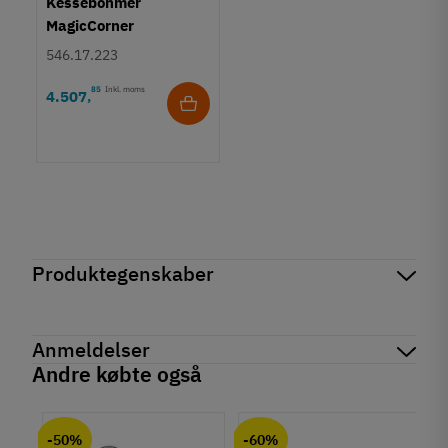
Kesseböhmer
MagicCorner
drejebeslag
546.17.223
85
Inkl. moms
4.507
,
Produktegenskaber
Mærker
Haefele
Reference
546.17.265
Anmeldelser
Tilstand
Ny
Andre købte også
chat
Anmeldelser (0)
-50%
-60%