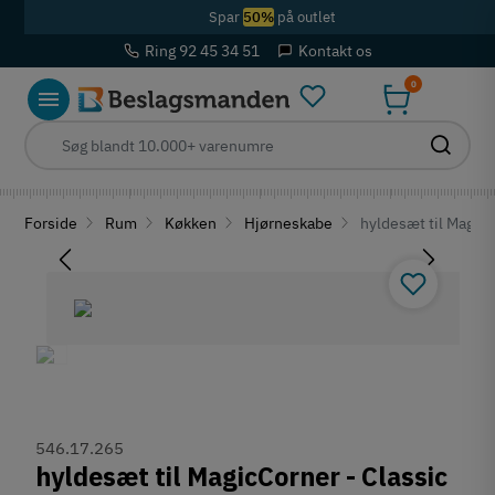
Spar
50%
på outlet
Ring 92 45 34 51
Kontakt os
0
Forside
Rum
Køkken
Hjørneskabe
hyldesæt til MagicC
546.17.265
hyldesæt til MagicCorner - Classic