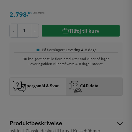
2.798
00
Inkl. moms
,
Tilføj til kurv
-
+
•
På fjernlager: Levering 4-8 dage
Du kan godt bestille flere produkter end vi har på lager.
Leveringstiden vil heraf være 4-8 dage i stedet.
Spørgsmål & Svar
CAD data
Produktbeskrivelse
hylder i Classic design til brug i Kesseböhmer