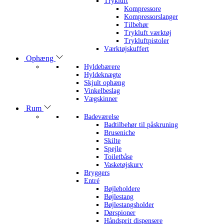
Trykluft
Kompressore
Kompressorslanger
Tilbehør
Trykluft værktøj
Trykluftpistoler
Værktøjskuffert
Ophæng
Hyldebærere
Hyldeknægte
Skjult ophæng
Vinkelbeslag
Vægskinner
Rum
Badeværelse
Badtilbehør til påskruning
Bruseniche
Skilte
Spejle
Toiletbåse
Vasketøjskurv
Bryggers
Entré
Bøjleholdere
Bøjlestang
Bøjlestangsholder
Dørspioner
Håndsprit dispensere