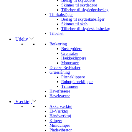
Beslag til skydedøre
Skinner til skydedøre
Tilbehør til skydedørsbeslag
Til skabslåger
Beslag til skydeskabslåger
Skinner til skab
Tilbehør til skydeskabsbeslag
Tilbehør
Udeliv
Beskæring
Buskryddere
Grensakse
Hækkeklippere
Motorsave
Diverse Redskaber
Græsslåning
Plæneklippere
Robotplæneklipper
Trimmere
Havefræsere
Havekværne
Værktøj
Akku værktøj
El-Værktøj
Håndværktøj
Klinger
Minidumper
Pladevibrator