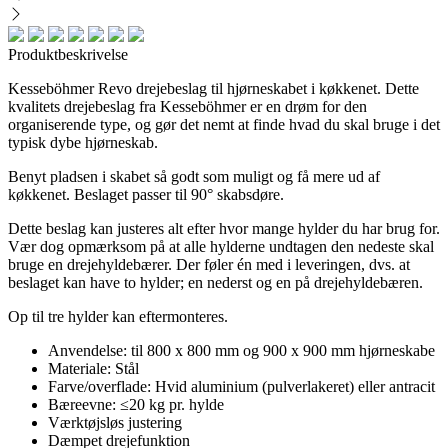
Produktbeskrivelse
Kesseböhmer Revo drejebeslag til hjørneskabet i køkkenet. Dette
kvalitets drejebeslag fra Kesseböhmer er en drøm for den
organiserende type, og gør det nemt at finde hvad du skal bruge i det
typisk dybe hjørneskab.
Benyt pladsen i skabet så godt som muligt og få mere ud af
køkkenet. Beslaget passer til 90° skabsdøre.
Dette beslag kan justeres alt efter hvor mange hylder du har brug for.
Vær dog opmærksom på at alle hylderne undtagen den nedeste skal
bruge en drejehyldebærer. Der føler én med i leveringen, dvs. at
beslaget kan have to hylder; en nederst og en på drejehyldebæren.
Op til tre hylder kan eftermonteres.
Anvendelse: til 800 x 800 mm og 900 x 900 mm hjørneskabe
Materiale: Stål
Farve/overflade: Hvid aluminium (pulverlakeret) eller antracit
Bæreevne: ≤20 kg pr. hylde
Værktøjsløs justering
Dæmpet drejefunktion