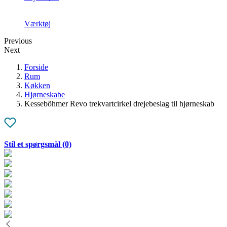
Værktøj
Previous
Next
Forside
Rum
Køkken
Hjørneskabe
Kesseböhmer Revo trekvartcirkel drejebeslag til hjørneskab
Stil et spørgsmål
(0)