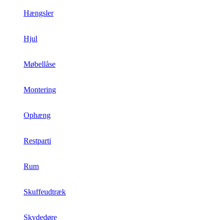
Hængsler
Hjul
Møbellåse
Montering
Ophæng
Restparti
Rum
Skuffeudtræk
Skydedøre