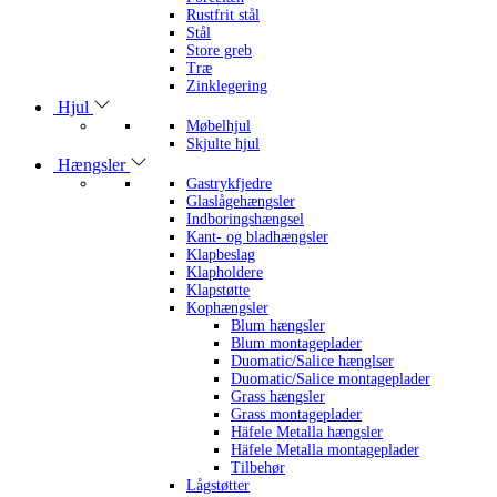
Rustfrit stål
Stål
Store greb
Træ
Zinklegering
Hjul
Møbelhjul
Skjulte hjul
Hængsler
Gastrykfjedre
Glaslågehængsler
Indboringshængsel
Kant- og bladhængsler
Klapbeslag
Klapholdere
Klapstøtte
Kophængsler
Blum hængsler
Blum montageplader
Duomatic/Salice hænglser
Duomatic/Salice montageplader
Grass hængsler
Grass montageplader
Häfele Metalla hængsler
Häfele Metalla montageplader
Tilbehør
Lågstøtter