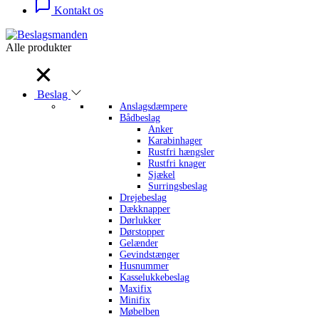
Kontakt os
Alle produkter
Alle produkter
Beslag
Anslagsdæmpere
Bådbeslag
Anker
Karabinhager
Rustfri hængsler
Rustfri knager
Sjækel
Surringsbeslag
Drejebeslag
Dækknapper
Dørlukker
Dørstopper
Gelænder
Gevindstænger
Husnummer
Kasselukkebeslag
Maxifix
Minifix
Møbelben