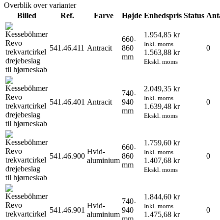
Overblik over varianter
Billed
Ref.
Farve
Højde
Enhedspris
Status
Ant
1.954,85 kr
660-
Inkl. moms
541.46.411
Antracit
860
0
1.563,88 kr
mm
Ekskl. moms
2.049,35 kr
740-
Inkl. moms
541.46.401
Antracit
940
0
1.639,48 kr
mm
Ekskl. moms
1.759,60 kr
660-
Hvid-
Inkl. moms
541.46.900
860
0
aluminium
1.407,68 kr
mm
Ekskl. moms
1.844,60 kr
740-
Hvid-
Inkl. moms
541.46.901
940
0
aluminium
1.475,68 kr
mm