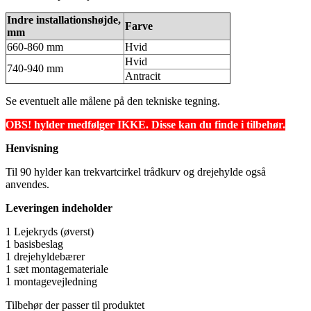
Indre installationshøjde,
Farve
mm
660-860 mm
Hvid
Hvid
740-940 mm
Antracit
Se eventuelt alle målene på den tekniske tegning.
OBS! hylder medfølger IKKE. Disse kan du finde i tilbehør.
Henvisning
Til 90 hylder kan trekvartcirkel trådkurv og drejehylde også
anvendes.
Leveringen indeholder
1 Lejekryds (øverst)
1 basisbeslag
1 drejehyldebærer
1 sæt montagemateriale
1 montagevejledning
Tilbehør der passer til produktet