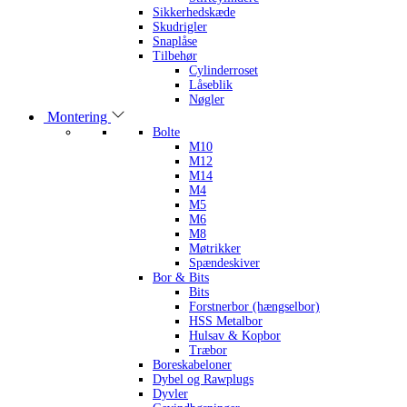
Sikkerhedskæde
Skudrigler
Snaplåse
Tilbehør
Cylinderroset
Låseblik
Nøgler
Montering
Bolte
M10
M12
M14
M4
M5
M6
M8
Møtrikker
Spændeskiver
Bor & Bits
Bits
Forstnerbor (hængselbor)
HSS Metalbor
Hulsav & Kopbor
Træbor
Boreskabeloner
Dybel og Rawplugs
Dyvler