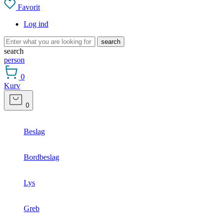
Favorit
Log ind
search
search
person
0
Kurv
0
Beslag
Bordbeslag
Lys
Greb