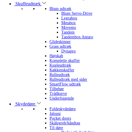
Skuffeudtræk
Blum udtræk
Blum Servo-Drive
Legrabox
Metabox
Movento
Tandem
Tandembox Antaro
Glideskinner
Grass udtræk
Dynapro
Højskab
Komplette skuffer
Kugleudtræk
Køkkenskuffer
Rulleudtræk
Rulleudtræk med sider
SmartFlow udtræk
Tilbehør
Trådkurve
Underliggende
Skydedøre
Foldeskydedøre
Jalousi
Pocket doors
Skålegreb/håndtag
Til døre