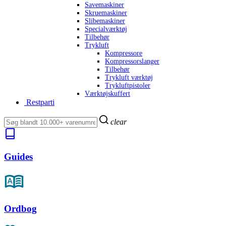
Savemaskiner
Skruemaskiner
Slibemaskiner
Specialværktøj
Tilbehør
Trykluft
Kompressore
Kompressorslanger
Tilbehør
Trykluft værktøj
Trykluftpistoler
Værktøjskuffert
Restparti
clear
Guides
Ordbog