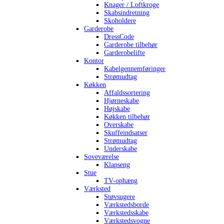
Knager / Loftkroge
Skabsindretning
Skoholdere
Garderobe
DressCode
Garderobe tilbehør
Garderobelifte
Kontor
Kabelgennemføringer
Strømudtag
Køkken
Affaldssortering
Hjørneskabe
Højskabe
Køkken tilbehør
Overskabe
Skuffeindsatser
Strømudtag
Underskabe
Soveværelse
Klapseng
Stue
TV-ophæng
Værksted
Støvsugere
Værkstedsborde
Værkstedsskabe
Værkstedsvogne