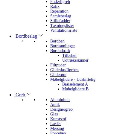
Paskvilgreb
Rafix
Reparation
Samlebeslag
Stillefødder
Tætningslister
Ventilationsriste
Bordbeslag
Bordben
Bordsamlinger
Bordudtræk
Tilbehør
Udtræksskinner
Filtpuder
Glidesko/Rørben
Glidesøm
Møbelglidere - Udskiftelig
Basiselement A
Møbelglidere B
Greb
Aluminium
Antik
Designergreb
Glas
Kunststof
Læder
Messing
Porcelæn