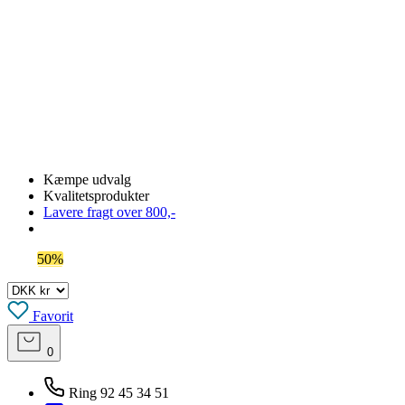
Kæmpe udvalg
Kvalitetsprodukter
Lavere fragt over 800,-
Spar
50%
på outlet
Favorit
0
Ring 92 45 34 51