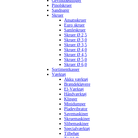
Gevindbøsninger
Pinolskruer
Sandpapir
Skruer
Ansatsskruer
Euro skruer
Samleskruer
Skruer Ø 2,5
Skruer Ø 3,0
Skruer Ø 3,5
Skruer Ø 4,0
Skruer Ø 4,5
Skruer Ø 5,0
Skruer Ø 6,0
Sortimentkasser
Værktøj
Akku værktøj
Brændekløvere
El-Værktøj
Håndværktøj
Klinger
Minidumper
Pladevibrator
Savemaskiner
Skruemaskiner
Slibemaskiner
Specialværktøj
Tilbehør