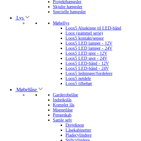
Projekthængsler
Skjulte hængsler
Specielle hængsler
Lys
Møbellys
Loox5 Aluskinne til LED-bånd
Loox (gammel serie)
Loox5 kontakt/sensor
Loox5 LED lamper - 12V
Loox5 LED lamper - 24V
Loox5 LED spot - 12V
Loox5 LED spot - 24V
Loox5 LED-bånd - 12V
Loox5 LED-bånd - 24V
Loox5 ledninger/fordelere
Loox5 netdele
Loox5 tilbehør
Møbellåse
Garderobelåse
Indstikslås
Komplet lås
Magnetlåse
Pengeskab
Samle selv
Drejeknop
Låsekabinetter
Pladecylindere
Stiftcylindere