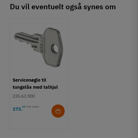
Du vil eventuelt også synes om
Servicenøgle til
tungelås med talhjul
235.63.900
65
Inkl. moms
173
,