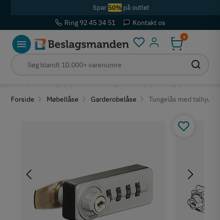
Spar
50%
på outlet
Ring 92 45 34 51
Kontakt os
0
Log ind
Forside
Møbellåse
Garderobelåse
Tungelås med talhjul