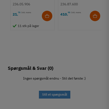
236.05.906
236.87.600
75
Inkl. moms
95
Inkl. moms
21
410
,
,
11 stk på lager
Spørgsmål & Svar
(0)
Ingen spørgsmål endnu - Stil det første :)
Stil et spørgsmål