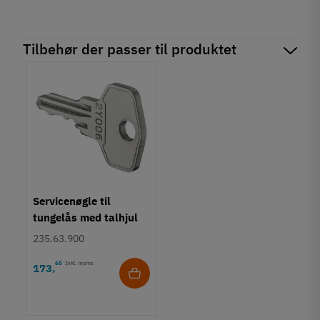
Tilbehør der passer til produktet
Servicenøgle til
tungelås med talhjul
235.63.900
65
Inkl. moms
173
,