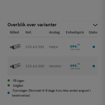
Overblik over varianter
Billed
Ref.
Anslag
Enhedspris
Status
60
694
,
235.63.301
Højre
Inkl. moms
60
694
,
235.63.300
Venstre
Inkl. moms
På lager
Udgået
Fjernlager (Normalt 4-8 dage hvis ikke andet angivet i
beskrivelse)