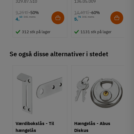
329.87.510
136.05.009
9,25 kr
14,40 kr
-50%
-60%
63
Inkl. moms
76
Inkl. moms
4
5
,
,
312 stk på lager
1131 stk på lager
Se også disse alternativer i stedet
ie
Værdibokslås - Til
Hængelås - Abus
hængelås
Diskus