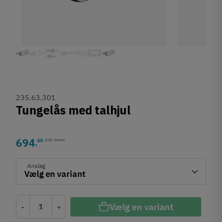
235.63.301
Tungelås med talhjul
694
60
Inkl. moms
,
Anslag
Vælg en variant
-
+