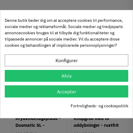
Produktegenskaber
Denne butik beder dig om at acceptere cookies til performance,
Mærker
Haefele
sociale medier og reklameformål. Sociale medier og tredjeparts
annoncecookies bruges til at tilbyde dig funktionaliteter og
Reference
235.63.300
tilpassede annoncer på sociale medier. Vil du acceptere disse
Anmeldelser
Tilstand
Ny
cookies og behandlingen af implicerede personoplysninger?
Andre købte også
chat
Anmeldelser (0)
Konfigurer
-50%
-60%
Der er ingen kundeanmeldelser endnu.
Afvis
Accepter
Fortroligheds- og cookiepolitik
um
Krydsmontageplade -
Knopgreb med to
Duomatic SL -
uddybninger - rustfrit
Euroskruer
stål