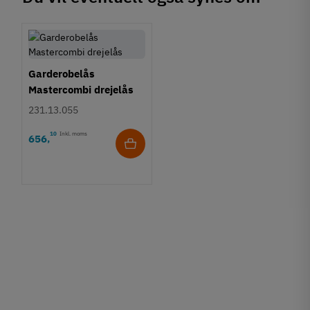
Garderobelås
Mastercombi drejelås
231.13.055
10
Inkl. moms
656
,