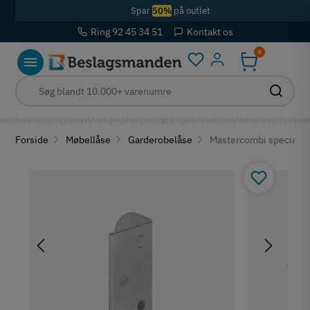
Spar
50%
på outlet
Ring 92 45 34 51
Kontakt os
0
Log ind
Forside
Møbellåse
Garderobelåse
Mastercombi speciallå