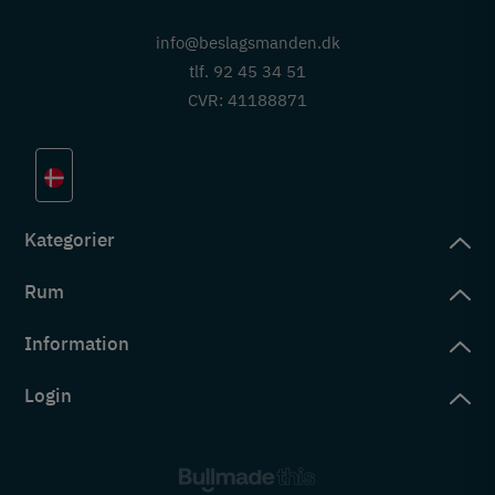
info@beslagsmanden.dk
tlf. 92 45 34 51
CVR: 41188871
Kategorier
Rum
slag
rd
Information
deværelse
eb
yggers
Login
vering
ul
tré
tingelser
ngsler
g ind på konto
rderobe
em er vi
s
ne ordrer