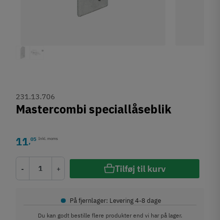
231.13.706
Mastercombi speciallåseblik
11
05
Inkl. moms
,
Tilføj til kurv
-
+
•
På fjernlager: Levering 4-8 dage
Du kan godt bestille flere produkter end vi har på lager.