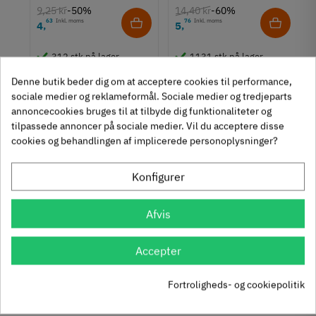
9,25 kr
14,40 kr
-50%
-60%
63
Inkl. moms
76
Inkl. moms
4
5
,
,
312 stk på lager
1131 stk på lager
Denne butik beder dig om at acceptere cookies til performance,
sociale medier og reklameformål. Sociale medier og tredjeparts
Se også disse alternativer i stedet
annoncecookies bruges til at tilbyde dig funktionaliteter og
tilpassede annoncer på sociale medier. Vil du acceptere disse
cookies og behandlingen af implicerede personoplysninger?
Konfigurer
Værdibokslås - Til
Hængelås - Abus
hængelås
Diskus
Afvis
236.05.906
236.87.600
Accepter
75
Inkl. moms
95
Inkl. moms
21
410
,
,
ie
Fortroligheds- og cookiepolitik
11 stk på lager