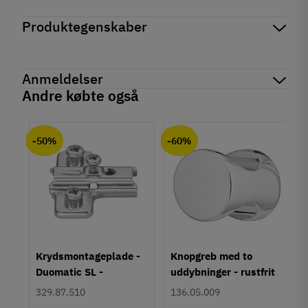
Produktegenskaber
Mærker
Haefele
Reference
231.13.706
Anmeldelser
Tilstand
Ny
Andre købte også
chat
Anmeldelser (0)
-50%
-60%
Der er ingen kundeanmeldelser endnu.
um
Krydsmontageplade -
Knopgreb med to
Duomatic SL -
uddybninger - rustfrit
Euroskruer
stål
329.87.510
136.05.009