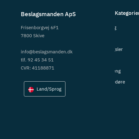
Kategorie
Beslagsmanden ApS
Frisenborgvej 6F1
Beslag
7800 Skive
Greb
Hængsler
info@beslagsmanden.dk
tlf. 92 45 34 51
Lås
CVR: 41188871
Ophæng
Skydedøre
Land/Sprog