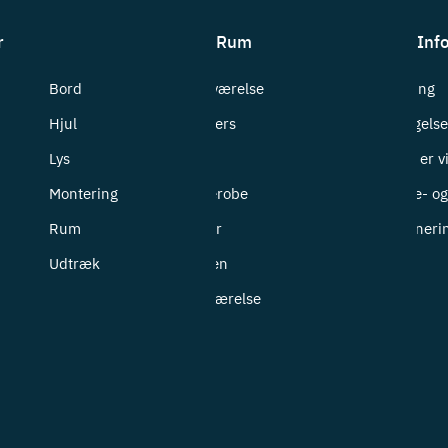
r
Rum
Inf
Bord
Badeværelse
Levering
Hjul
Bryggers
Betingelse
Lys
Entré
Hvem er v
Montering
Garderobe
Cookie- og 
Rum
Kontor
Returneri
Udtræk
Køkken
Soveværelse