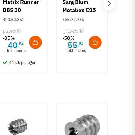
Matrix Runner
Sarg Blum
Greb 
BBS 30
Metabox C15
Rund
kugleudtræk -
320 M - højde
mm
420.50.352
555.77.735
108.6
sort - 500 mm
86 mm
62,95 kr
110,05 kr
132,6
-35%
-50%
-50%
40
55
6
92
03
,
,
Inkl. moms
Inkl. moms
Inkl
44 stk på lager
50 