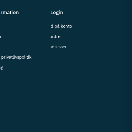
ormation
Login
Log ind på konto
r
Mine ordrer
i
Mine adresser
privatlivspolitik
ng