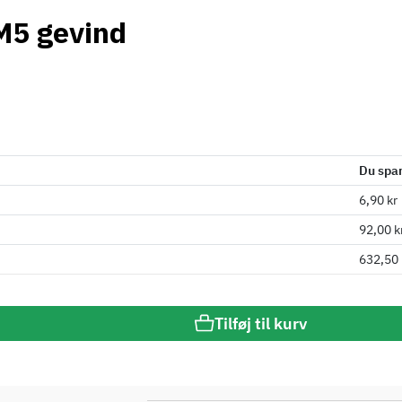
 M5 gevind
Du spa
6,90 kr
92,00 k
632,50 
Tilføj til kurv