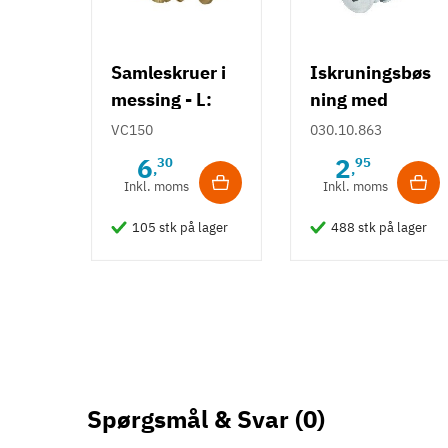
Samleskruer i
Iskruningsbøs
messing - L:
ning med
15-80 mm
dækkant
VC150
030.10.863
6
2
30
95
,
,
Inkl. moms
Inkl. moms
105 stk på lager
488 stk på lager
Spørgsmål & Svar
(0)