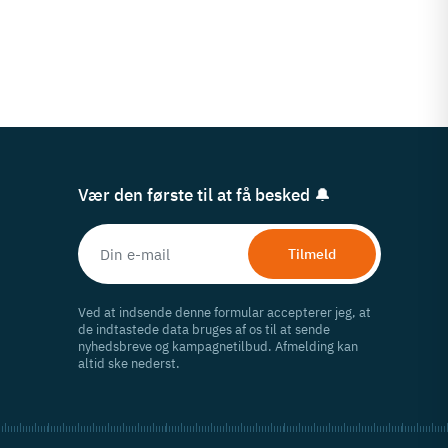
Vær den første til at få besked 🔔
Tilmeld
Ved at indsende denne formular accepterer jeg, at
de indtastede data bruges af os til at sende
nyhedsbreve og kampagnetilbud. Afmelding kan
altid ske nederst.