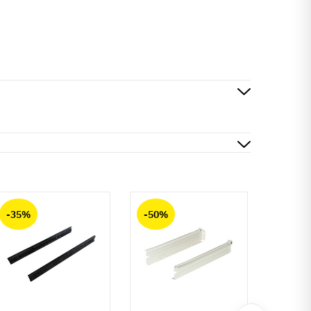
-35%
-50%
-50%