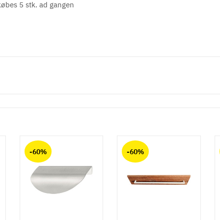
købes 5 stk. ad gangen
-60%
-60%