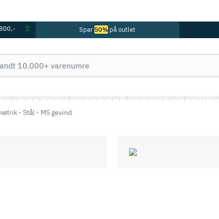
 800,-
Spar
50%
på outlet
øtrik - Stål - M5 gevind