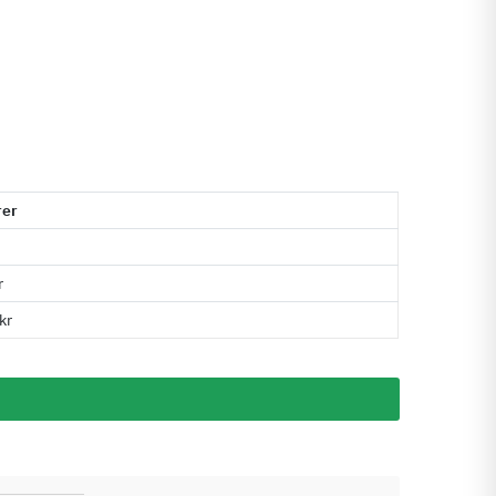
rer
r
kr