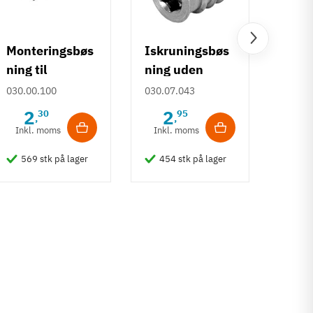
Monteringsbøs
Iskruningsbøs
Inds
ning til
ning uden
- Rus
iskruning
dækkant
A2 [
030.00.100
030.07.043
14480
2
2
1
30
95
,
,
Inkl. moms
Inkl. moms
Inkl
569 stk på lager
454 stk på lager
97 