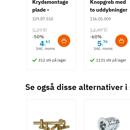
Krydsmontage
Knopgreb med
Type
plade -
to uddybninger
Indslag
Duomatic SL -
- rustfrit stål
329.87.510
136.05.009
Gevind
Euroskruer
M5
9,25 kr
14,40 kr
-50%
-60%
Tilstand
Ny
4
5
63
76
,
,
Inkl. moms
Inkl. moms
312 stk på lager
1131 stk på lager
Se også disse alternativer i