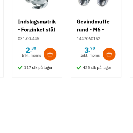
Indslagsmøtrik
Gevindmuffe
- Forzinket stål
rund - M6 -
[ART 1447] -
031.00.445
1447060152
El-forzinket
2
3
30
70
,
,
Inkl. moms
Inkl. moms
117 stk på lager
425 stk på lager