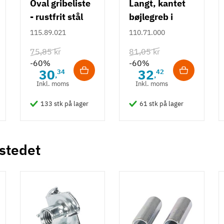
Oval gribeliste
Langt, kantet
- rustfrit stål
bøjlegreb i
rustfrit stål m/
115.89.021
110.71.000
hvid overflade
75,85 kr
81,05 kr
- 490 mm
-60%
-60%
30
32
34
42
,
,
Inkl. moms
Inkl. moms
133 stk på lager
61 stk på lager
 stedet