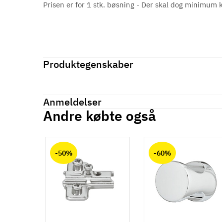
Prisen er for 1 stk. bøsning - Der skal dog minimum 
Produktegenskaber
Mærker
Haefele
Reference
031.00.258
Anmeldelser
På lager
164 Varer
Andre købte også
Produktinformation
Anmeldelser (0)
chat
Materiale
-50%
-60%
Stål
Overflade
Blank
Borehul
Ø6 mm