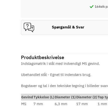
164
stk p
Spørgsmål & Svar
Produktbeskrivelse
Indslagsmøtrik i stål med indvendigt M5 gevind.
Ubehandlet stål - Egnet til indendørs brug.
Bogstaver og tal i den tekniske tegning i billeder svar
Gevind
Tykkelse (L)
Diameter (1)
Diameter (2)
Top ty
M5
7 mm
6,3 mm
17 mm
1 mm