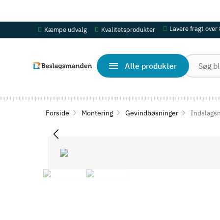
OBS! Se ferie åbningstider her
Lavere fragt over
Kæmpe udvalg
Kvalitetsprodukter
Alle produkter
Forside
Montering
Gevindbøsninger
Indslagsm