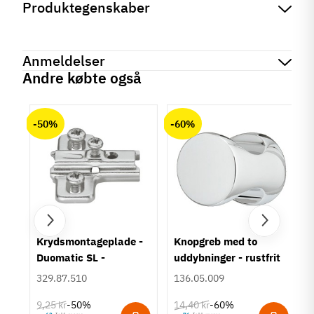
Produktegenskaber
Mærker
Haefele
Reference
126.45.751
Anmeldelser
På lager
0 Varer
Andre købte også
Produktinformation
chat
Anmeldelser (0)
Materiale
-50%
-60%
Aluminium
Overflade
Mat
Hulafstand
32 mm
128 mm
Farve
um
Krydsmontageplade -
Knopgreb med to
Hvid
Duomatic SL -
uddybninger - rustfrit
Montering
Euroskruer
stål
329.87.510
136.05.009
Påskruning
Type
9,25 kr
14,40 kr
-50%
-60%