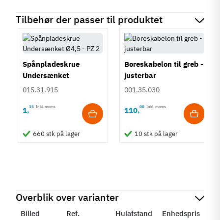
Tilbehør der passer til produktet
Spånpladeskrue
Boreskabelon til greb -
Undersænket
justerbar
Fuldgevind Ø4,5 - PZ2
015.31.915
001.35.030
15
Inkl. moms
00
Inkl. moms
1
110
,
,
660 stk på lager
10 stk på lager
Overblik over varianter
Billed
Ref.
Hulafstand
Enhedspris
St