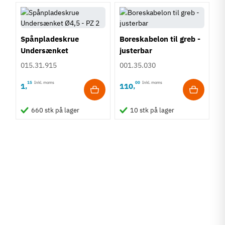
Spånpladeskrue
Boreskabelon til greb -
Undersænket
justerbar
Fuldgevind Ø4,5 - PZ2
015.31.915
001.35.030
15
Inkl. moms
00
Inkl. moms
1
110
,
,
660 stk på lager
10 stk på lager