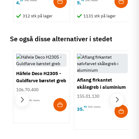
Kantgreb
63
Inkl. moms
76
Inkl. moms
4
5
,
,
Stil
Moderne
312 stk på lager
1131 stk på lager
Tilstand
Ny
Se også disse alternativer i stedet
Häfele Deco H2305 -
Aflang firkantet
Guldfarve børstet greb
skålegreb i aluminium
106.70.400
155.01.130
45
Inkl. moms
78
,
95
Inkl. moms
35
,