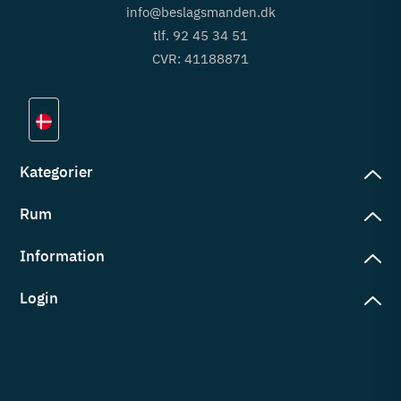
info@beslagsmanden.dk
tlf. 92 45 34 51
CVR: 41188871
Kategorier
Rum
slag
rd
Information
deværelse
eb
yggers
Login
vering
ul
tré
tingelser
ngsler
g ind på konto
rderobe
em er vi
s
ne ordrer
ntor
okie- og privatlivspolitik