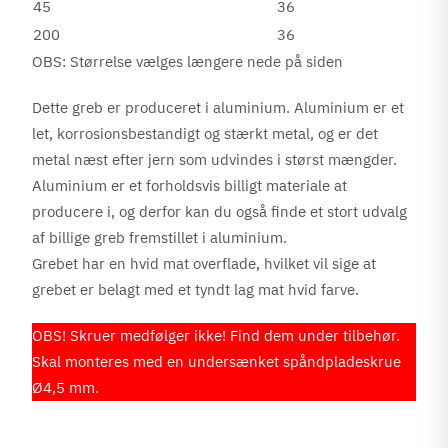
45
36
200
36
OBS: Størrelse vælges længere nede på siden
Dette greb er produceret i aluminium. Aluminium er et
let, korrosionsbestandigt og stærkt metal, og er det
metal næst efter jern som udvindes i størst mængder.
Aluminium er et forholdsvis billigt materiale at
producere i, og derfor kan du også finde et stort udvalg
af billige greb fremstillet i aluminium.
Grebet har en hvid mat overflade, hvilket vil sige at
grebet er belagt med et tyndt lag mat hvid farve.
OBS! Skruer medfølger ikke! Find dem under tilbehør.
Skal monteres med en undersænket spåndpladeskrue
Ø4,5 mm.