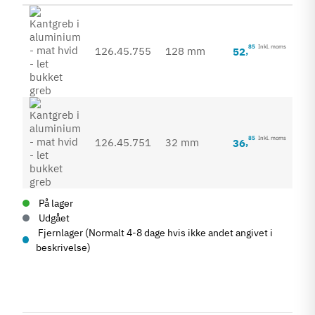
85
Inkl. moms
126.45.755
128 mm
52
,
85
Inkl. moms
126.45.751
32 mm
36
,
På lager
Udgået
Fjernlager (Normalt 4-8 dage hvis ikke andet angivet i
beskrivelse)