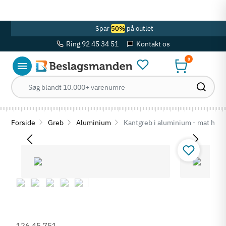
OBS! Se ferie åbningstider her
Spar
50%
på outlet
Ring 92 45 34 51
Kontakt os
0
Forside
Greb
Aluminium
Kantgreb i aluminium - mat hvid 
126.45.751