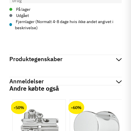
På lager
Udgået
Fjernlager (Normalt 4-8 dage hvis ikke andet angivet i
beskrivelse)
Produktegenskaber
Mærker
Haefele
Reference
126.37.912
Anmeldelser
På lager
0 Varer
Andre købte også
Produktinformation
chat
Anmeldelser (0)
Materiale
-50%
-60%
Aluminium
Farve
Hvid
Sort