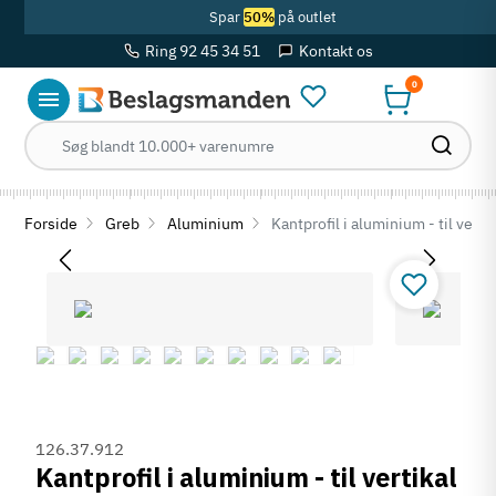
Spar
50%
på outlet
Ring 92 45 34 51
Kontakt os
0
Forside
Greb
Aluminium
Kantprofil i aluminium - til verti
126.37.912
Kantprofil i aluminium - til vertikal