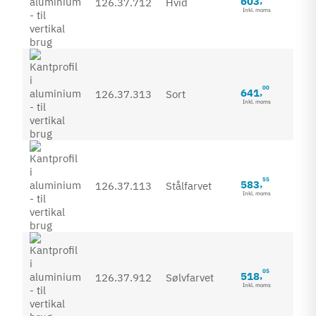
603
,
126.37.712
Hvid
Inkl. moms
00
641
,
126.37.313
Sort
Inkl. moms
55
583
,
126.37.113
Stålfarvet
Inkl. moms
05
518
,
126.37.912
Sølvfarvet
Inkl. moms