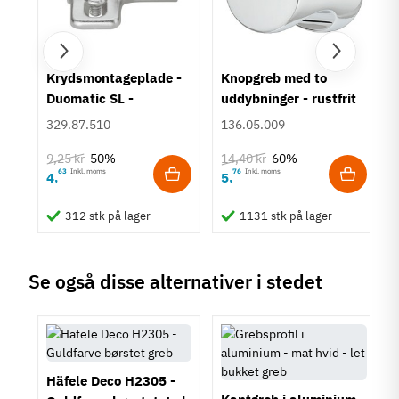
Stålfarvet
Sølvfarvet
Montering
Påskruning
um
Krydsmontageplade -
Knopgreb med to
Duomatic SL -
uddybninger - rustfrit
Type
Euroskruer
stål
Grebsprofil
329.87.510
136.05.009
Stil
9,25 kr
14,40 kr
-50%
-60%
Klassisk
63
Inkl. moms
76
Inkl. moms
4
5
,
,
Tilstand
Ny
312 stk på lager
1131 stk på lager
Se også disse alternativer i stedet
Häfele Deco H2305 -
Kantgreb i aluminium -