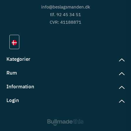
info@beslagsmanden.dk
tlf. 92 45 34 51
CVR: 41188871
Kategorier
Rum
slag
rd
Information
deværelse
eb
yggers
Login
vering
ul
tré
tingelser
ngsler
g ind på konto
rderobe
em er vi
s
ne ordrer
ntor