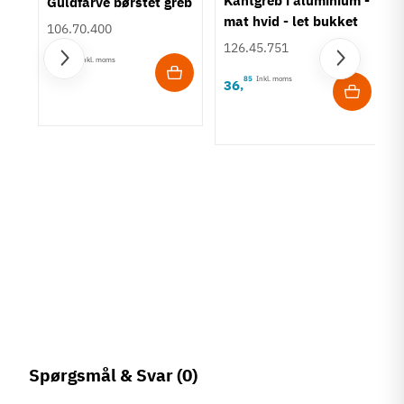
Guldfarve børstet greb
mat hvid - let bukket
106.70.400
greb
126.45.751
45
Inkl. moms
78
,
85
Inkl. moms
36
,
vet
Spørgsmål & Svar
(0)