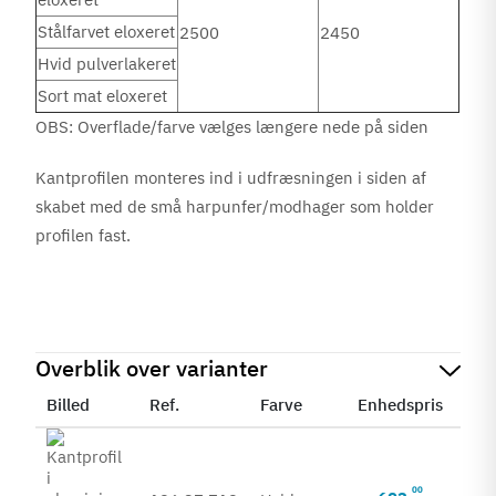
Stålfarvet eloxeret
2500
2450
Hvid pulverlakeret
Sort mat eloxeret
OBS: Overflade/farve vælges længere nede på siden
Kantprofilen
monteres ind i udfræsningen i siden af
skabet med de små harpunfer/modhager som holder
profilen fast.
Overblik over varianter
Billed
Ref.
Farve
Enhedspris
Sta
00