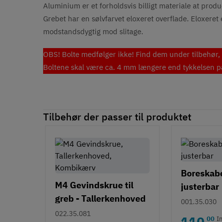
Aluminium er et forholdsvis billigt materiale at produc
Grebet har en sølvfarvet eloxeret overflade. Eloxer
modstandsdygtig mod slitage.
OBS! Bolte medfølger ikke! Find dem under tilbehør, 
Boltene skal være ca. 4 mm længere end tykkelsen på 
Tilbehør der passer til produktet
Boreskabel
M4 Gevindskrue til
justerbar
greb - Tallerkenhoved
001.35.030
- Krydskærv
022.35.081
110
00
I
,