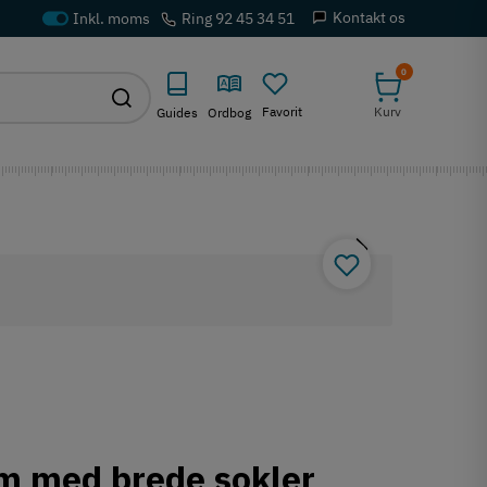
Kontakt os
Ring 92 45 34 51
0
Favorit
Kurv
Guides
Ordbog
ium med brede sokler