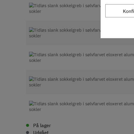
Konf
På lager
Udgået