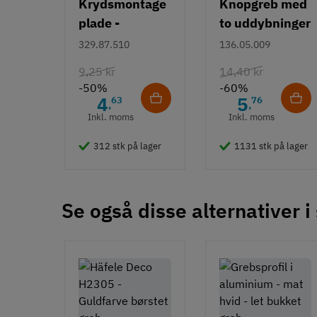
Krydsmontage
Knopgreb med
224 mm
plade -
to uddybninger
288 mm
Duomatic SL -
- rustfrit stål
329.87.510
136.05.009
352 mm
Euroskruer
480 mm
9,25 kr
14,40 kr
Farve
-50%
-60%
4
5
63
76
Sølvfarvet
,
,
Inkl. moms
Inkl. moms
Montering
M4 bolt
312 stk på lager
1131 stk på lager
Type
Bøjlegreb
Stil
Se også disse alternativer i
Klassisk
Tilstand
Ny