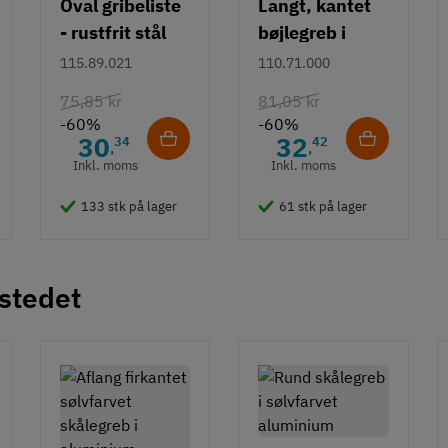
Oval gribeliste
Langt, kantet
- rustfrit stål
bøjlegreb i
rustfrit stål m/
115.89.021
110.71.000
hvid overflade
75,85 kr
81,05 kr
- 490 mm
-60%
-60%
30
32
34
42
,
,
Inkl. moms
Inkl. moms
133 stk på lager
61 stk på lager
 stedet