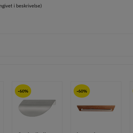
givet i beskrivelse)
-60%
-60%