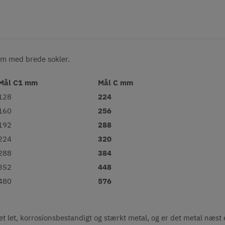
ium med brede sokler.
Mål C1 mm
Mål C mm
128
224
160
256
192
288
224
320
288
384
352
448
480
576
t let, korrosionsbestandigt og stærkt metal, og er det metal næst