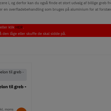
ere i, og derfor kan du også finde et stort udvalg af billige greb f
et er en overfladebehandling som bruges på aluminium for at forst
eller klik
HER
.
den låge eller skuffe de skal sidde på.
on til greb -
nkl. moms