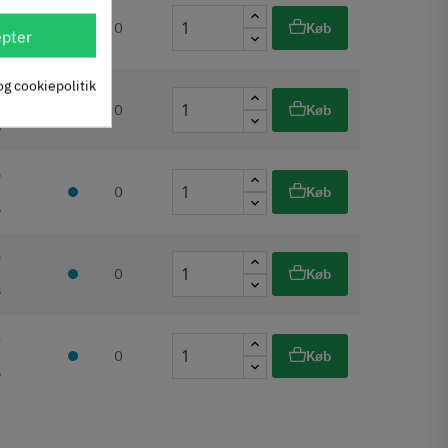
5
0
Køb
pter
s
og cookiepolitik
0
0
Køb
s
0
0
Køb
s
0
0
Køb
s
5
0
Køb
s