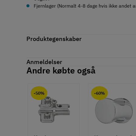
Fjernlager (Normalt 4-8 dage hvis ikke andet an
Produktegenskaber
Mærker
Haefele
Reference
108.95.920
Anmeldelser
Produktinformation
Andre købte også
Anmeldelser (0)
Materiale
chat
Aluminium
-50%
-60%
Overflade
Eloxeret
Hulafstand
128 mm
160 mm
192 mm