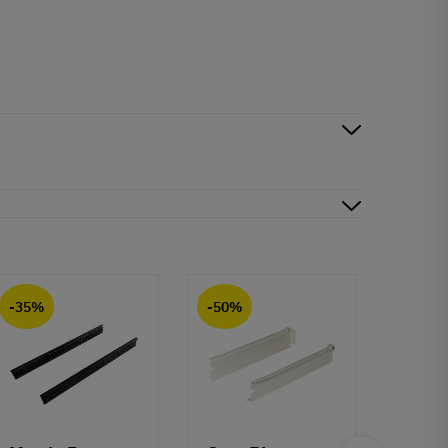
-35%
-50%
-50%