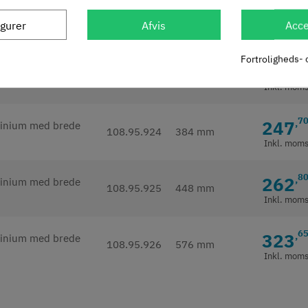
1
236
,
108.95.922
288 mm
igurer
Afvis
Acce
Inkl. mom
Fortroligheds- 
9
239
,
108.95.923
320 mm
Inkl. mom
7
247
,
108.95.924
384 mm
Inkl. mom
8
262
,
108.95.925
448 mm
Inkl. mom
6
323
,
108.95.926
576 mm
Inkl. mom