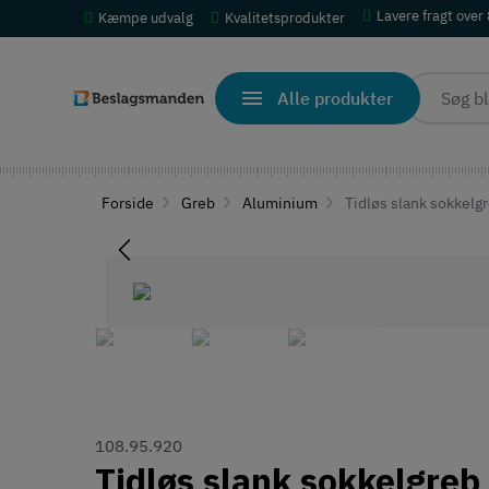
Lavere fragt over
Kæmpe udvalg
Kvalitetsprodukter
Alle produkter
Forside
Greb
Aluminium
Tidløs slank sokkelgr
108.95.920
Tidløs slank sokkelgreb