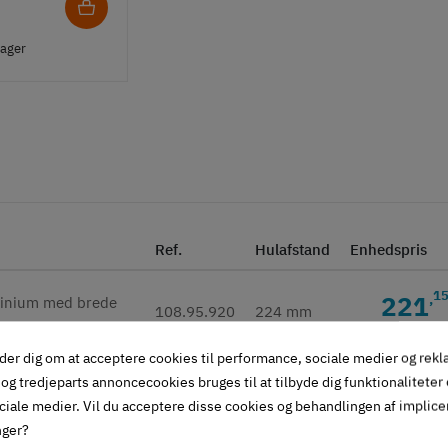
lager
Ref.
Hulafstand
Enhedspris
1
221
,
108.95.920
224 mm
Inkl. mom
der dig om at acceptere cookies til performance, sociale medier og rek
4
228
,
og tredjeparts annoncecookies bruges til at tilbyde dig funktionaliteter
108.95.921
256 mm
ciale medier. Vil du acceptere disse cookies og behandlingen af implic
Inkl. mom
nger?