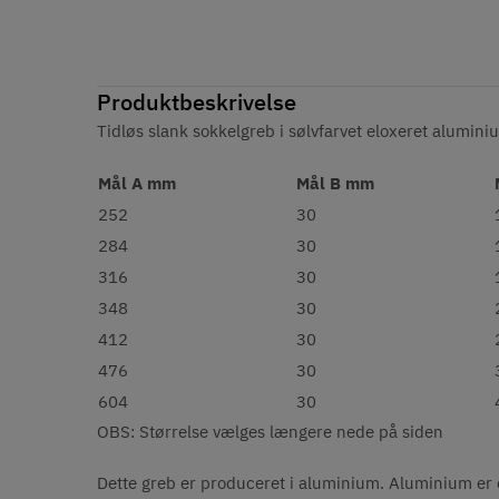
Produktbeskrivelse
Tidløs slank sokkelgreb i sølvfarvet eloxeret alumin
Mål A mm
Mål B mm
252
30
284
30
316
30
348
30
412
30
476
30
604
30
OBS: Størrelse vælges længere nede på siden
Dette greb er produceret i aluminium. Aluminium er e