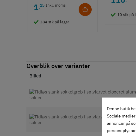
1
15
Inkl. moms
,
10 stk på 
384 stk på lager
Overblik over varianter
Billed
Denne butik be
Sociale medier 
annoncer på so
personoplysni