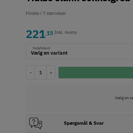
Findes i 7 størrelser
221
15
Inkl. moms
,
Hulafstand
-
+
Vælg en var
Spørgsmål & Svar