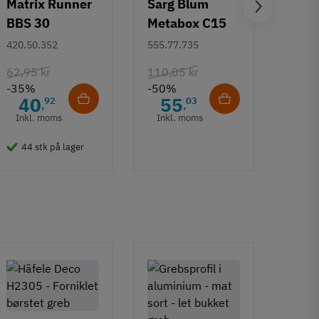
Matrix Runner
Sarg Blum
Greb 
BBS 30
Metabox C15
Rund
kugleudtræk -
320 M - højde
mm
420.50.352
555.77.735
108.6
sort - 500 mm
86 mm
62,95 kr
110,05 kr
132,6
-35%
-50%
-50%
40
55
6
92
03
,
,
Inkl. moms
Inkl. moms
Inkl
44 stk på lager
50 