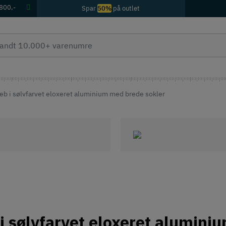
 800,-
Spar
50%
på outlet
eb i sølvfarvet eloxeret aluminium med brede sokler
 i sølvfarvet eloxeret alumin