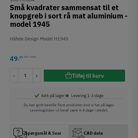
Små kvadrater sammensat til et
knopgreb i sort rå mat aluminium -
model 1945
Häfele Design Model H1945
49
25
Inkl. moms
,
Tilføj til kurv
-
+
•
4
stk på lager
Levering 1-3 dage
Du kan godt bestille flere produkter end vi har på lager.
Leveringstiden vil heraf være 4-8 dage i stedet.
Spørgsmål & Svar
CAD data