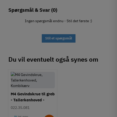
Spørgsmål & Svar
(0)
Ingen spørgsmål endnu - Stil det første :)
Stil et spørgsmål
Du vil eventuelt også synes om
M4 Gevindskrue til greb
- Tallerkenhoved -
Krydskærv
022.35.081
15
Inkl. moms