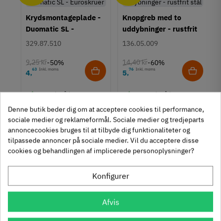
Overflade
Krydsmontageplade -
Knopgreb med to
Mat
Duomatic SL -
uddybninger - rustfrit
Farve
Euroskruer
stål
329.87.510
136.05.009
Sort
Montering
9,25 kr
14,40 kr
-50%
-60%
M4 bolt
63
Inkl. moms
76
Inkl. moms
4
5
,
,
um
Type
312 stk på lager
1131 stk på lager
Knopgreb
Stil
Denne butik beder dig om at acceptere cookies til performance,
Moderne
sociale medier og reklameformål. Sociale medier og tredjeparts
annoncecookies bruges til at tilbyde dig funktionaliteter og
Tilstand
Ny
tilpassede annoncer på sociale medier. Vil du acceptere disse
cookies og behandlingen af implicerede personoplysninger?
Konfigurer
Se også disse alternativer i stedet
Afvis