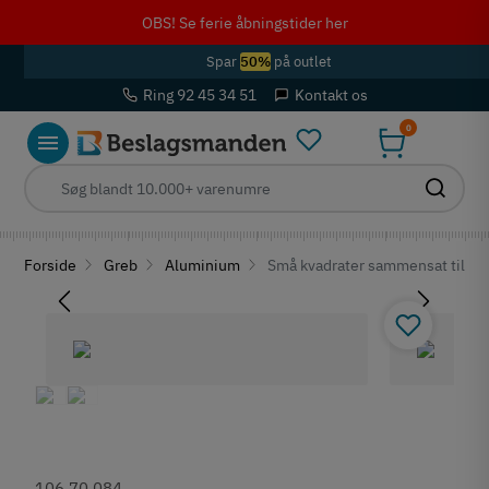
OBS! Se ferie åbningstider her
Spar
50%
på outlet
Ring 92 45 34 51
Kontakt os
0
Forside
Greb
Aluminium
Små kvadrater sammensat til et 
106.70.084