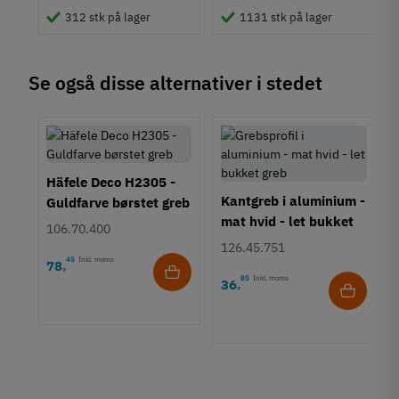
312 stk på lager
1131 stk på lager
Type
Grebsliste
Stil
Se også disse alternativer i stedet
Moderne
Tilstand
Ny
Häfele Deco H2305 -
Kantgreb i aluminium -
Guldfarve børstet greb
mat hvid - let bukket
106.70.400
greb
126.45.751
45
Inkl. moms
78
,
85
Inkl. moms
36
,
vet