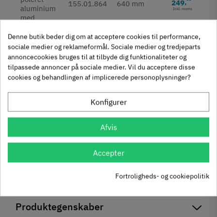
249
,
155.01.864
640 mm
Inkl. moms
Denne butik beder dig om at acceptere cookies til performance,
sociale medier og reklameformål. Sociale medier og tredjeparts
annoncecookies bruges til at tilbyde dig funktionaliteter og
tilpassede annoncer på sociale medier. Vil du acceptere disse
50
267
,
cookies og behandlingen af implicerede personoplysninger?
155.01.865
736 mm
Inkl. moms
Konfigurer
På lager
Afvis
Udgået
Fjernlager (Normalt 4-8 dage hvis ikke andet angivet i
Accepter
beskrivelse)
Fortroligheds- og cookiepolitik
Produktegenskaber