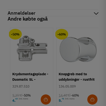
Mærker
Haefele
Reference
155.01.860
Anmeldelser
Produktinformation
Andre købte også
Materiale
chat
Anmeldelser (0)
Aluminium
-50%
-60%
Overflade
Forkromet
Poleret
Hulafstand
256 mm
288 mm
352 mm
448 mm
um
Krydsmontageplade -
Knopgreb med to
640 mm
Duomatic SL -
uddybninger - rustfrit
736 mm
Euroskruer
stål
329.87.510
136.05.009
Farve
Krom
9,25 kr
14,40 kr
-50%
-60%
63
Inkl. moms
76
Inkl. moms
4
5
Montering
,
,
M4 bolt