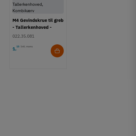
M4 Gevindskrue til greb
- Tallerkenhoved -
Krydskærv
022.35.081
15
Inkl. moms
1
,