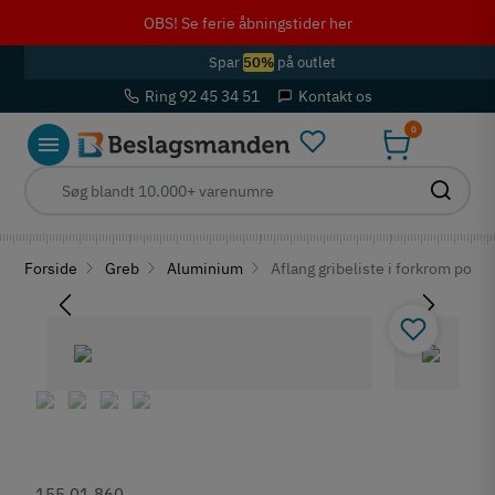
OBS! Se ferie åbningstider her
Spar
50%
på outlet
Ring 92 45 34 51
Kontakt os
0
Forside
Greb
Aluminium
Aflang gribeliste i forkrom pole
155.01.860