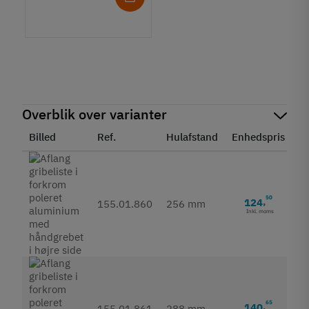
Overblik over varianter
Billed
Ref.
Hulafstand
Enhedspris
St
50
124
,
155.01.860
256 mm
Inkl. moms
65
140
,
155.01.861
288 mm