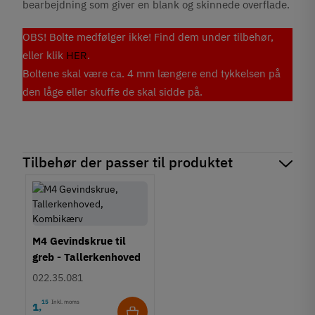
bearbejdning som giver en blank og skinnede overflade.
OBS! Bolte medfølger ikke! Find dem under tilbehør,
eller klik
HER
.
Boltene skal være ca. 4 mm længere end tykkelsen på
den låge eller skuffe de skal sidde på.
Tilbehør der passer til produktet
M4 Gevindskrue til
greb - Tallerkenhoved
- Krydskærv
022.35.081
15
Inkl. moms
1
,