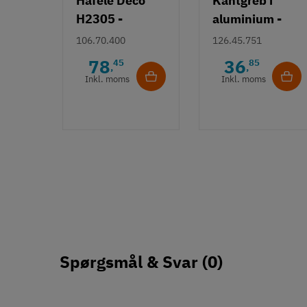
Häfele Deco
Kantgreb i
H2305 -
aluminium -
Guldfarve
mat hvid - let
106.70.400
126.45.751
børstet greb
bukket greb
78
36
45
85
,
,
Inkl. moms
Inkl. moms
Spørgsmål & Svar
(0)