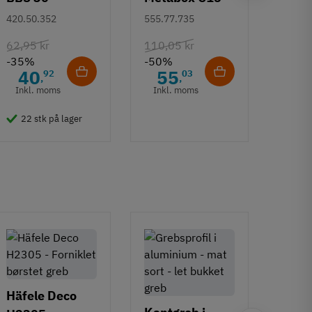
kugleudtræk -
320 M - højde
mm
420.50.352
555.77.735
108.6
sort - 500 mm
86 mm
62,95 kr
110,05 kr
132,6
-35%
-50%
-50%
40
55
6
92
03
,
,
Inkl. moms
Inkl. moms
Inkl
22 stk på lager
50 
Häfele Deco