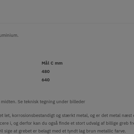
aluminium.
Mål C mm
480
640
 midten. Se teknisk tegning under billeder
t let, korrosionsbestandigt og stærkt metal, og er det metal næst
ere i, og derfor kan du også finde et stort udvalg af billige greb f
il sige at grebet er belagt med et tyndt lag brun metallic farve.