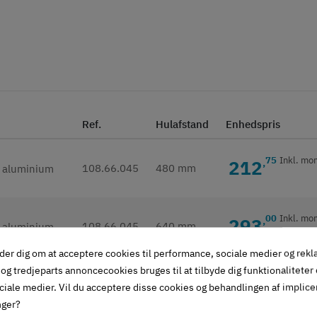
Ref.
Hulafstand
Enhedspris
75
Inkl. mo
212
,
108.66.045
480 mm
00
Inkl. mo
293
,
108.66.045
640 mm
der dig om at acceptere cookies til performance, sociale medier og rek
og tredjeparts annoncecookies bruges til at tilbyde dig funktionaliteter
ciale medier. Vil du acceptere disse cookies og behandlingen af implic
nger?
givet i beskrivelse)