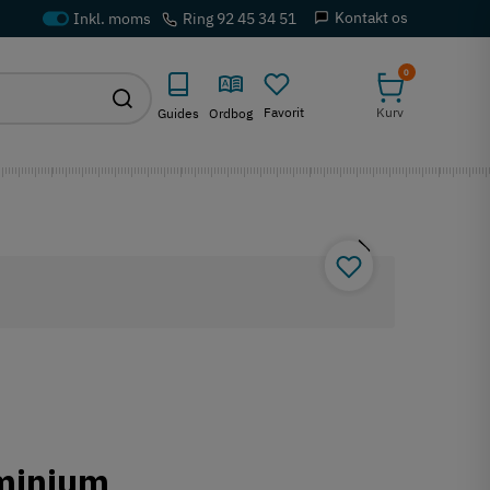
Kontakt os
Ring 92 45 34 51
0
Favorit
Kurv
Guides
Ordbog
uminium