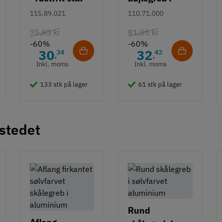
rustfrit stål m/
115.89.021
110.71.000
hvid overflade
75,85 kr
81,05 kr
- 490 mm
-60%
-60%
30
32
34
42
,
,
Inkl. moms
Inkl. moms
133 stk på lager
61 stk på lager
 stedet
Rund