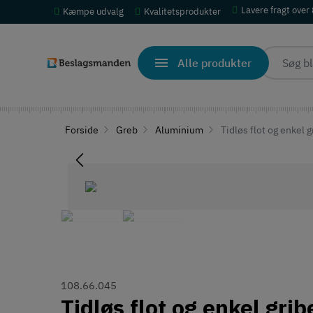
Lavere fragt over
Kæmpe udvalg
Kvalitetsprodukter
Alle produkter
Forside
Greb
Aluminium
Tidløs flot og enkel 
108.66.045
Tidløs flot og enkel gri