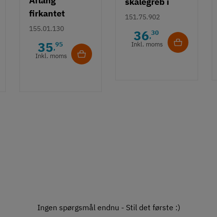
Aflang
skålegreb i
firkantet
sølvfarvet
151.75.902
skålegreb i
aluminium
155.01.130
36
30
,
aluminium
35
95
Inkl. moms
,
Inkl. moms
Ingen spørgsmål endnu - Stil det første :)