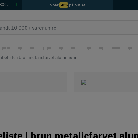
 800,-
Spar
50%
på outlet
gribeliste i brun metalicfarvet aluminium
beliste i brun metalicfarvet al