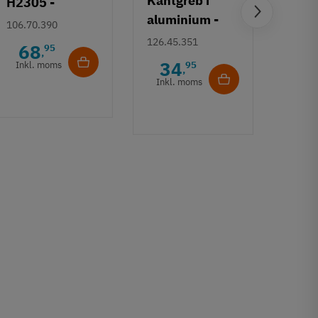
Kantgreb i
H2305 -
aluminium -
Forniklet
Bueg
106.70.390
mat sort - let
børstet greb
126.45.351
mm,
68
95
,
bukket greb
alum
34
Inkl. moms
95
155.0
,
elox
Inkl. moms
2
sølvf
Inkl