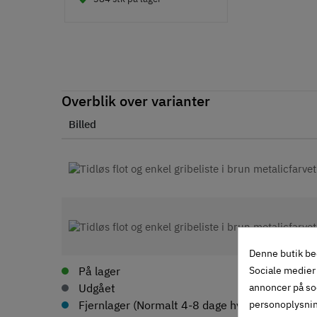
Overblik over varianter
Billed
Denne butik be
Sociale medier 
På lager
annoncer på so
Udgået
personoplysni
Fjernlager (Normalt 4-8 dage hvis ikke andet an