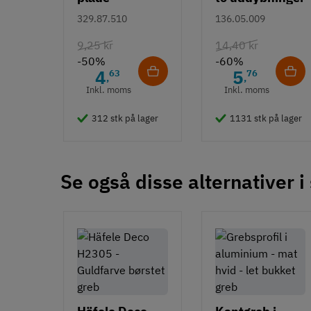
Type
Duomatic SL -
- rustfrit stål
329.87.510
136.05.009
Grebsliste
Euroskruer
9,25 kr
14,40 kr
Stil
-50%
-60%
Klassisk
4
5
63
76
,
,
Moderne
Inkl. moms
Inkl. moms
Tilstand
Ny
312 stk på lager
1131 stk på lager
Se også disse alternativer i