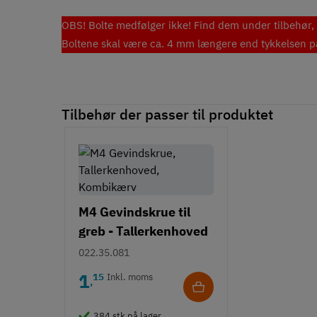
OBS! Bolte medfølger ikke! Find dem under tilbehør, 
Boltene skal være ca. 4 mm længere end tykkelsen på 
Tilbehør der passer til produktet
M4 Gevindskrue til
greb - Tallerkenhoved
- Krydskærv
022.35.081
1
15
Inkl. moms
,
384 stk på lager