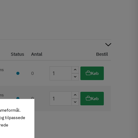
Status
Antal
Bestil
ms
0
Køb
ms
0
Køb
lameformål.
 og tilpassede
erede