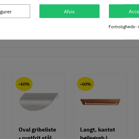
igurer
Afvis
Acce
Fortroligheds- 
-60%
-60%
Oval gribeliste
Langt, kantet
- rustfrit stål
bøjlegreb i