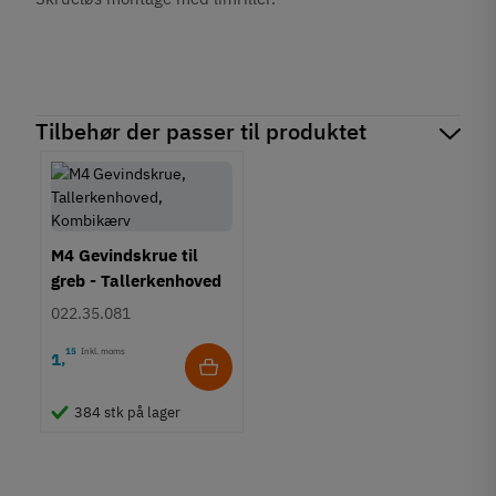
Tilbehør der passer til produktet
M4 Gevindskrue til
greb - Tallerkenhoved
- Krydskærv
022.35.081
15
Inkl. moms
1
,
384 stk på lager