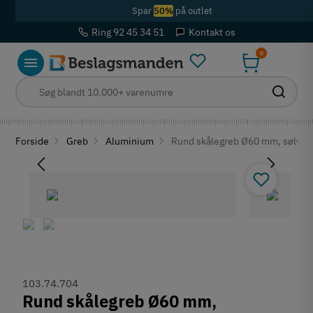
Spar
50%
på outlet
Ring 92 45 34 51
Kontakt os
0
Forside
Greb
Aluminium
Rund skålegreb Ø60 mm, sølvfar
103.74.704
Rund skålegreb Ø60 mm,