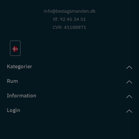
info@beslagsmanden.dk
tlf. 92 45 34 51
CVR: 41188871
Kategorier
Rum
slag
rd
Information
deværelse
eb
yggers
Login
vering
ul
tré
tingelser
ngsler
g ind på konto
rderobe
em er vi
s
ne ordrer