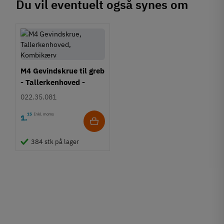
Du vil eventuelt også synes om
M4 Gevindskrue til greb
- Tallerkenhoved -
Krydskærv
022.35.081
15
Inkl. moms
1
,
384 stk på lager