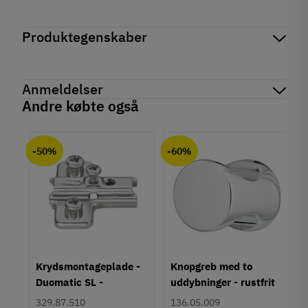
Produktegenskaber
Mærker
Haefele
Reference
103.74.704
Anmeldelser
Produktinformation
Andre købte også
Materiale
chat
Anmeldelser (0)
Aluminium
-50%
-60%
Overflade
Eloxeret
Farve
Sølvfarvet
Montering
Lim
Type
um
Krydsmontageplade -
Knopgreb med to
Skålegreb
Duomatic SL -
uddybninger - rustfrit
Stil
Euroskruer
stål
329.87.510
136.05.009
Moderne