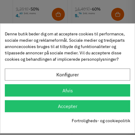
9,25 kr
14,40 kr
-50%
-60%
Tilstand
Ny
63
Inkl. moms
76
Inkl. moms
4
5
,
,
312 stk på lager
1131 stk på lager
Denne butik beder dig om at acceptere cookies til performance,
sociale medier og reklameformål. Sociale medier og tredjeparts
annoncecookies bruges til at tilbyde dig funktionaliteter og
Se også disse alternativer i stedet
tilpassede annoncer på sociale medier. Vil du acceptere disse
cookies og behandlingen af implicerede personoplysninger?
Konfigurer
Häfele Deco H2305 -
Kantgreb i aluminium -
Afvis
Guldfarve børstet greb
mat hvid - let bukket
106.70.400
greb
Accepter
126.45.751
45
Inkl. moms
78
,
85
Inkl. moms
36
,
Fortroligheds- og cookiepolitik
vet