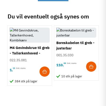
Du vil eventuelt også synes om
Boreskabelon til greb -
M4 Gevindskrue til greb
justerbar
- Tallerkenhoved -
001.35.030
Krydskærv
022.35.081
00
Inkl. moms
110
,
15
Inkl. moms
1
,
10 stk på lager
384 stk på lager