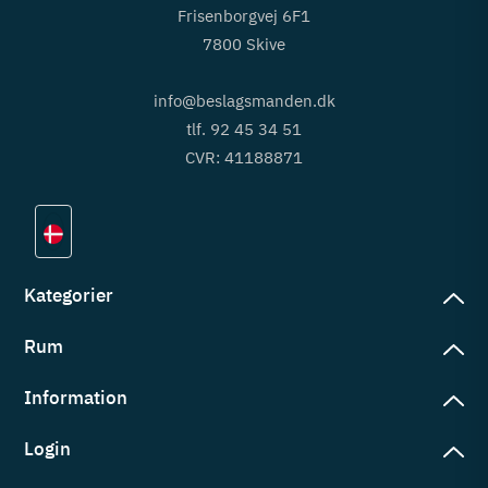
Frisenborgvej 6F1
7800 Skive
info@beslagsmanden.dk
tlf. 92 45 34 51
CVR: 41188871
Kategorier
Rum
slag
rd
Information
deværelse
eb
yggers
Login
vering
ul
tré