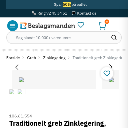
Spar
50%
på outlet
Ring 92 45 34 51
Kontakt os
0
Forside
Greb
Zinklegering
Traditionelt greb Zinklegering,
106.61.554
Traditionelt greb Zinklegering,