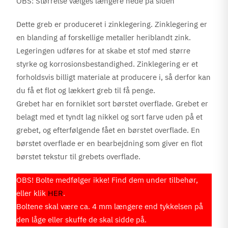
OBS: Størrelse vælges længere nede på siden
Dette greb er produceret i zinklegering. Zinklegering er
en blanding af forskellige metaller heriblandt zink.
Legeringen udføres for at skabe et stof med større
styrke og korrosionsbestandighed. Zinklegering er et
forholdsvis billigt materiale at producere i, så derfor kan
du få et flot og lækkert greb til få penge.
Grebet har en forniklet sort børstet overflade. Grebet er
belagt med et tyndt lag nikkel og sort farve uden på et
grebet, og efterfølgende fået en børstet overflade. En
børstet overflade er en bearbejdning som giver en flot
børstet tekstur til grebets overflade.
OBS! Bolte medfølger ikke! Find dem under tilbehør,
eller klik
HER
.
Boltene skal være ca. 4 mm længere end tykkelsen på
den låge eller skuffe de skal sidde på.