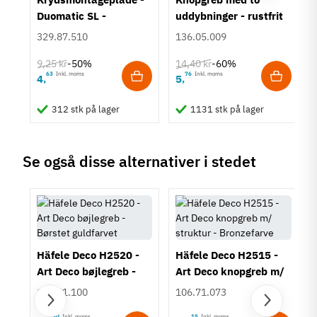
Farve
Duomatic SL -
uddybninger - rustfrit
Sort
Euroskruer
stål
329.87.510
136.05.009
Montering
M4 bolt
9,25 kr
14,40 kr
-50%
-60%
Type
63
Inkl. moms
76
Inkl. moms
4
5
,
,
Bøjlegreb
Stil
312 stk på lager
1131 stk på lager
Moderne
Tilstand
Ny
Se også disse alternativer i stedet
Häfele Deco H2520 -
Häfele Deco H2515 -
Art Deco bøjlegreb -
Art Deco knopgreb m/
Børstet guldfarvet
struktur - Bronzefarve
106.71.100
106.71.073
90
Inkl. moms
15
Inkl. moms