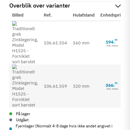
Overblik over varianter
Billed
Ref.
Hulafstand
Enhedspris
05
194
,
106.61.554
160 mm
Inkl. moms
50
366
,
106.61.559
320 mm
Inkl. moms
På lager
Udgået
Fjernlager (Normalt 4-8 dage hvis ikke andet angivet i