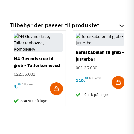
Tilbehør der passer til produktet
Boreskabelon til greb -
M4 Gevindskrue til
justerbar
greb - Tallerkenhoved
001.35.030
- Krydskærv
022.35.081
00
Inkl. moms
110
,
15
Inkl. moms
1
,
10 stk på lager
384 stk på lager