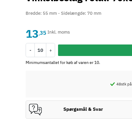
Bredde: 55 mm - Sidelængde: 70 mm
13
35
Inkl. moms
,
-
+
Minimumsantallet for køb af varen er 10.
48
stk på
Spørgsmål & Svar