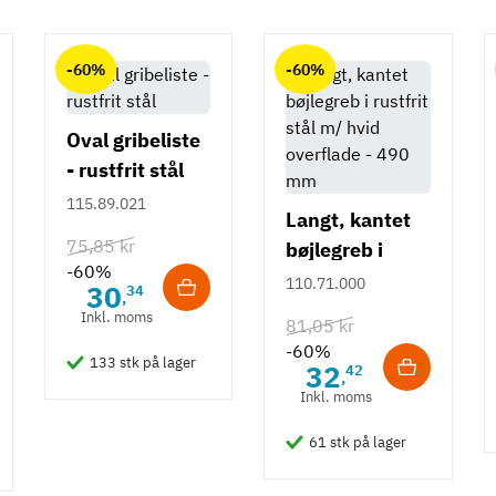
-60%
-60%
Oval gribeliste
- rustfrit stål
115.89.021
Langt, kantet
75,85 kr
bøjlegreb i
-60%
rustfrit stål m/
110.71.000
30
34
,
hvid overflade
Inkl. moms
81,05 kr
- 490 mm
-60%
133 stk på lager
32
42
,
Inkl. moms
61 stk på lager