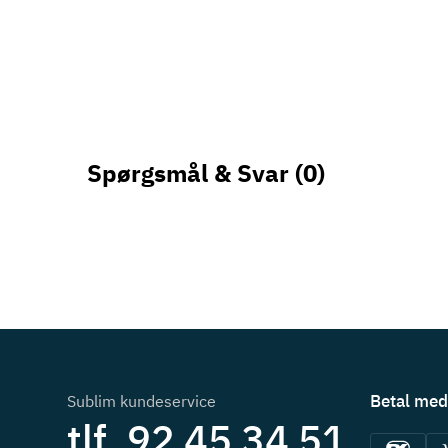
Spørgsmål & Svar
(0)
Betal med
Sublim kundeservice
tlf. 92 45 34 51