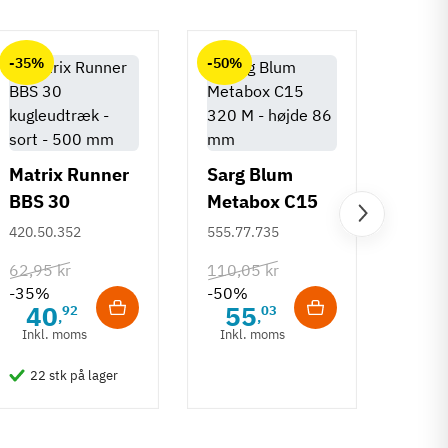
-35%
-50%
-50%
Matrix Runner
Sarg Blum
BBS 30
Metabox C15
Greb 
kugleudtræk -
320 M - højde
420.50.352
555.77.735
Rund
sort - 500 mm
86 mm
mm
108.6
62,95 kr
110,05 kr
-35%
-50%
132,6
40
55
92
03
,
,
-50%
Inkl. moms
Inkl. moms
6
Inkl
22 stk på lager
50 