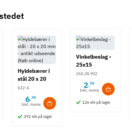
 stedet
Vinkelbeslag -
25x15
Hyldebærer i
260.28.902
stål 20 x 20
2
50
,
mm - Antik /
622-4
Inkl. moms
bruneret
6
30
,
126 stk på lager
Inkl. moms
292 stk på lager