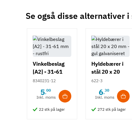
Se også disse alternativer i
Vinkelbeslag
Hyldebærer i
[A2] - 31-61
stål 20 x 20
mm - rustfri
mm - gul
8340231-12
622-3
galvaniseret
5
6
00
30
,
,
Inkl. moms
Inkl. moms
22 stk på lager
272 stk på lager