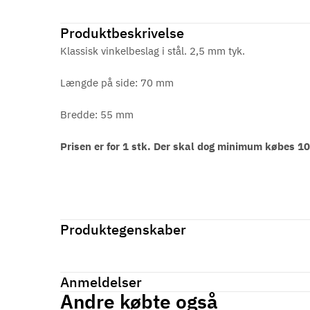
Produktbeskrivelse
Klassisk vinkelbeslag i stål. 2,5 mm tyk.
Længde på side: 70 mm
Bredde: 55 mm
Prisen er for 1 stk. Der skal dog minimum købes 1
Produktegenskaber
Mærker
Haefele
Reference
070.00.913
Anmeldelser
På lager
48 Varer
Andre købte også