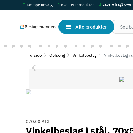
Lavere fragt over
Kæmpe udvalg
Kvalitetsprodukter
Alle produkter
Forside
Ophæng
Vinkelbeslag
Vinkelbeslag i s
070.00.913
Vinkelbeslag i stål. 70x