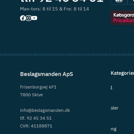
Man-tors: 8 til 15 & Fre: 8 til 14
Kategorie
Beslagsmanden ApS
Frisenborgvej 6F1
Beslag
7800 Skive
Greb
Hængsler
info@beslagsmanden.dk
tlf. 92 45 34 51
Lås
CVR: 41188871
Ophæng