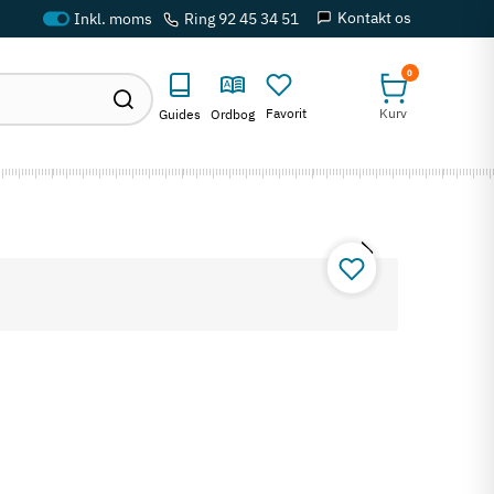
Kontakt os
Ring 92 45 34 51
0
Favorit
Kurv
Guides
Ordbog