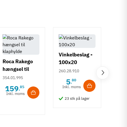
Vinkelbeslag -
Roca Rakego
100x20
hængsel til
260.28.910
klaphylde
Vink
354.01.995
5
80
,
med 
159
85
Inkl. moms
,
21x
Inkl. moms
260.2
23 stk på lager
3
Inkl
180