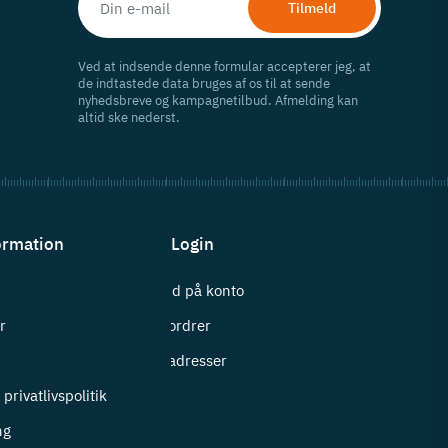
Tilmeld
Ved at indsende denne formular accepterer jeg, at
de indtastede data bruges af os til at sende
nyhedsbreve og kampagnetilbud. Afmelding kan
altid ske nederst.
ormation
Login
Log ind på konto
r
Mine ordrer
i
Mine adresser
privatlivspolitik
ng