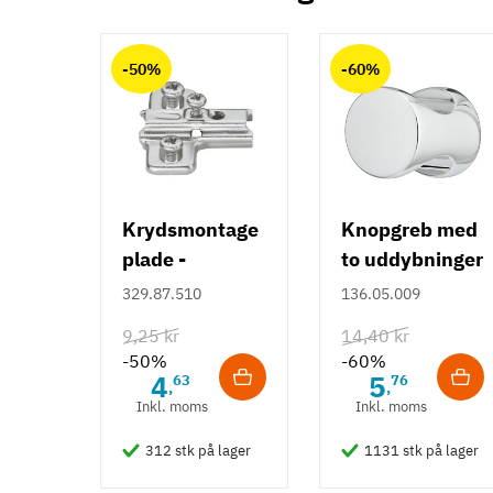
Tilstand
Ny
Anmeldelser (0)
chat
-50%
-60%
Krydsmontage
Knopgreb med
plade -
to uddybninger
Duomatic SL -
- rustfrit stål
329.87.510
136.05.009
Euroskruer
9,25 kr
14,40 kr
-50%
-60%
4
5
63
76
,
,
Inkl. moms
Inkl. moms
312 stk på lager
1131 stk på lager