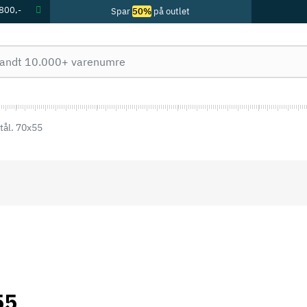
 800,-
Spar
50%
på outlet
tål. 70x55
55