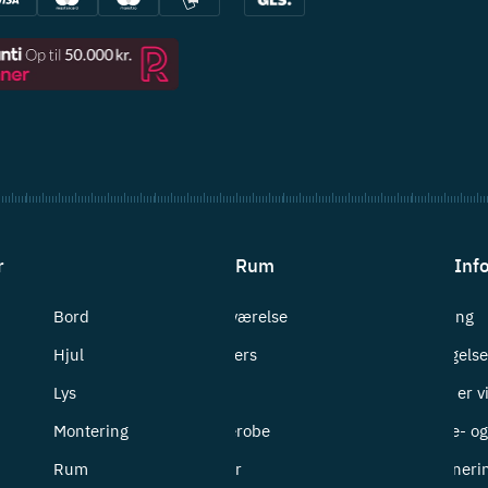
r
Rum
Inf
Bord
Badeværelse
Levering
Hjul
Bryggers
Betingelse
Lys
Entré
Hvem er v
Montering
Garderobe
Cookie- og 
Rum
Kontor
Returneri