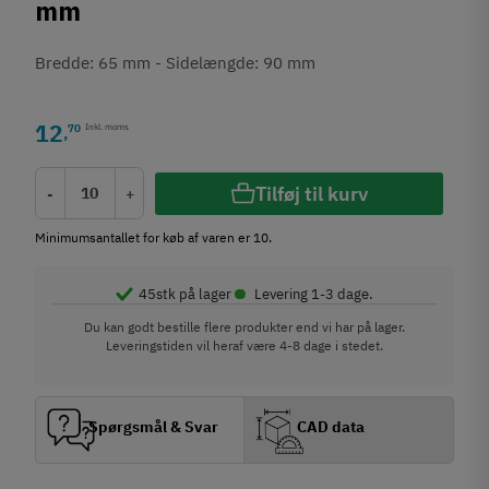
mm
Bredde: 65 mm - Sidelængde: 90 mm
12
70
Inkl. moms
,
Tilføj til kurv
-
+
Minimumsantallet for køb af varen er 10.
•
45
stk på lager
Levering 1-3 dage.
Du kan godt bestille flere produkter end vi har på lager.
Leveringstiden vil heraf være 4-8 dage i stedet.
Spørgsmål & Svar
CAD data