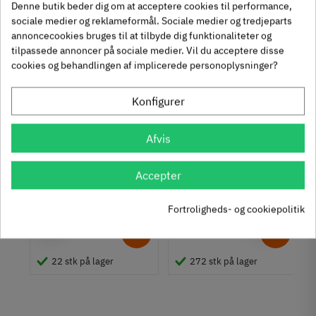
4
5
,
,
Denne butik beder dig om at acceptere cookies til performance,
sociale medier og reklameformål. Sociale medier og tredjeparts
312 stk på lager
1131 stk på lager
annoncecookies bruges til at tilbyde dig funktionaliteter og
tilpassede annoncer på sociale medier. Vil du acceptere disse
cookies og behandlingen af implicerede personoplysninger?
Se også disse alternativer i stedet
Konfigurer
Afvis
Vinkelbeslag [A2] - 31-
Hyldebærer i stål 20 x
Accepter
61 mm - rustfri
20 mm - gul
galvaniseret
8340231-12
622-3
Fortroligheds- og cookiepolitik
00
Inkl. moms
30
Inkl. moms
5
6
,
,
5
22 stk på lager
272 stk på lager