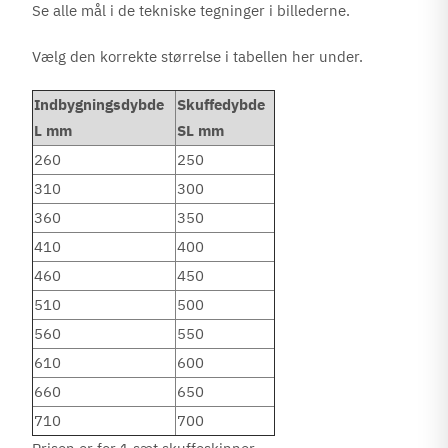
Se alle mål i de tekniske tegninger i billederne.
Vælg den korrekte størrelse i tabellen her under.
Indbygningsdybde
Skuffedybde
L mm
SL mm
260
250
310
300
360
350
410
400
460
450
510
500
560
550
610
600
660
650
710
700