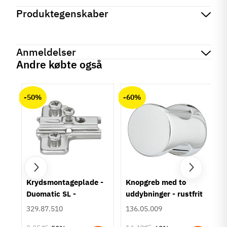
Produktegenskaber
Mærker
Haefele
Reference
423.57.536
Anmeldelser
På lager
2 Varer
Andre købte også
Produktinformation
chat
Anmeldelser (0)
Materiale
-50%
-60%
Stål
Montering
Sidemontering
Bæreevne
30 kg
Udtræk
Fuldudtræk
um
Krydsmontageplade -
Knopgreb med to
Type
Duomatic SL -
uddybninger - rustfrit
Soft close
Euroskruer
stål
329.87.510
136.05.009
Udførsel
Tap