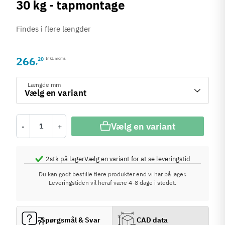
30 kg - tapmontage
Findes i flere længder
266
20
Inkl. moms
,
Længde mm
Vælg en variant
-
+
2
stk på lager
Vælg en variant for at se leveringstid
Du kan godt bestille flere produkter end vi har på lager.
Leveringstiden vil heraf være 4-8 dage i stedet.
Spørgsmål & Svar
CAD data