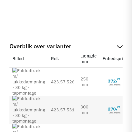
Overblik over varianter
Længde
Billed
Ref.
Enhedspris
mm
250
00
372
,
423.57.526
mm
Inkl. moms
300
00
270
,
423.57.531
mm
Inkl. moms