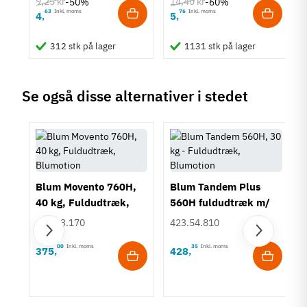
9,25 kr
14,40 kr
-50%
-60%
63
Inkl. moms
76
Inkl. moms
4
5
,
,
Serie
Häfele VAP30
312 stk på lager
1131 stk på lager
Skinnelængde
250 mm
300 mm
Se også disse alternativer i stedet
350 mm
400 mm
450 mm
500 mm
550 mm
600 mm
650 mm
Blum Movento 760H,
Blum Tandem Plus
700 mm
40 kg, Fuldudtræk,
560H fuldudtræk m/
Blumotion
Blumotion - 30 kg
Tilstand
Ny
433.33.170
423.54.810
00
Inkl. moms
35
Inkl. moms
375
428
,
,
r
se