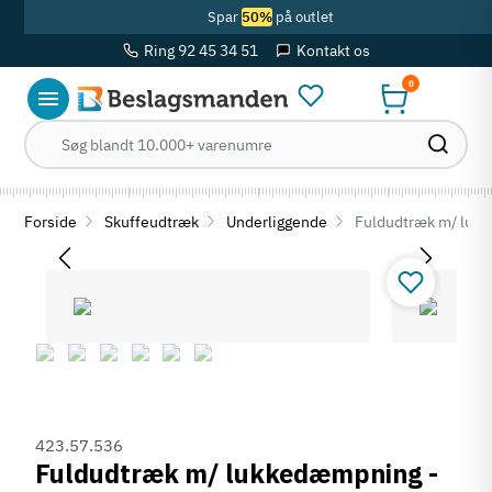
Spar
50%
på outlet
Ring 92 45 34 51
Kontakt os
0
Forside
Skuffeudtræk
Underliggende
Fuldudtræk m/ lukk
423.57.536
Fuldudtræk m/ lukkedæmpning -