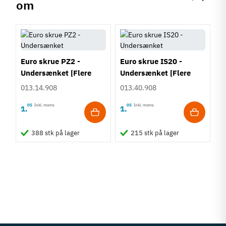
om
Forrige
Næste
Euro skrue PZ2 -
Euro skrue IS20 -
Undersænket [Flere
Undersænket [Flere
længder]
længder]
013.14.908
013.40.908
05
Inkl. moms
05
Inkl. moms
1
1
,
,
K
388 stk på lager
215 stk på lager
s
h
K
3