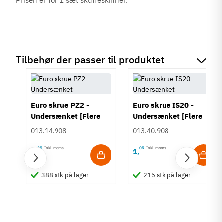
Prisen er for 1 sæt skuffeskinner.
Tilbehør der passer til produktet
Euro skrue PZ2 -
Euro skrue IS20 -
Undersænket [Flere
Undersænket [Flere
længder]
længder]
013.14.908
013.40.908
05
Inkl. moms
05
Inkl. moms
1
1
,
,
il
388 stk på lager
215 stk på lager
r