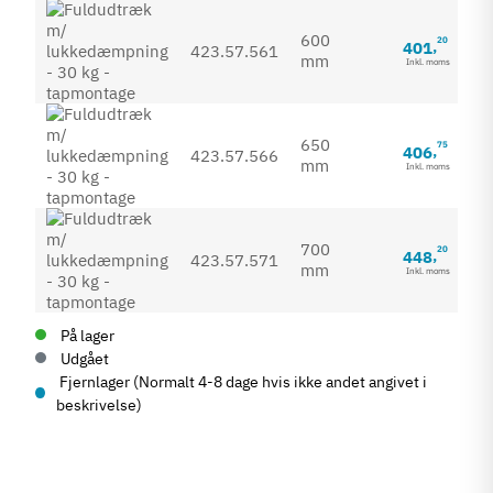
600
20
401
,
423.57.561
mm
Inkl. moms
650
75
406
,
423.57.566
mm
Inkl. moms
700
20
448
,
423.57.571
mm
Inkl. moms
På lager
Udgået
Fjernlager (Normalt 4-8 dage hvis ikke andet angivet i
beskrivelse)