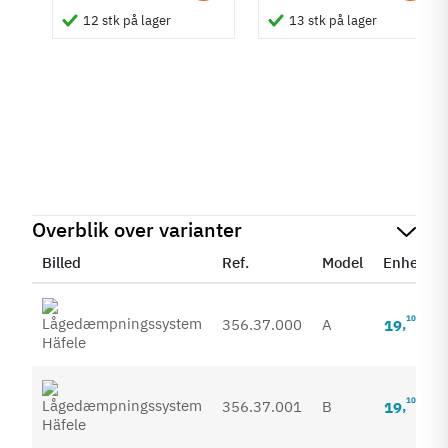
12 stk på lager
13 stk på lager
il
Overblik over varianter
Billed
Ref.
Model
Enhedspr
10
Inkl. m
356.37.000
A
19
,
10
Inkl. m
356.37.001
B
19
,