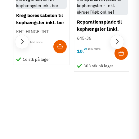
Kreg boreskabelon til
Reparationsplade til
kophængsler inkl. bor
kophængsler [Inkl.
KHI-HINGE-INT
skruer]
645-36
00
Inkl. moms
359
,
00
Inkl. moms
10
,
em
16 stk på lager
d
303 stk på lager