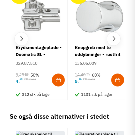
Tilstand
Ny
um
Krydsmontageplade -
Knopgreb med to
Duomatic SL -
uddybninger - rustfrit
Euroskruer
stål
329.87.510
136.05.009
9,25 kr
14,40 kr
-50%
-60%
63
Inkl. moms
76
Inkl. moms
4
5
,
,
312 stk på lager
1131 stk på lager
Se også disse alternativer i stedet