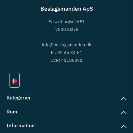
Beslagsmanden ApS
Frisenborgvej 6F1
7800 Skive
info@beslagsmanden.dk
tlf. 92 45 34 51
CVR: 41188871
Kategorier
Rum
slag
rd
Information
deværelse