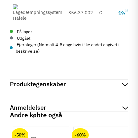
10
Inkl. m
356.37.002
C
19
,
På lager
Udgået
Fjernlager (Normalt 4-8 dage hvis ikke andet angivet i
beskrivelse)
Produktegenskaber
Mærker
Haefele
Reference
356.37.000
Anmeldelser
På lager
8 Varer
Andre købte også
Produktinformation
chat
Anmeldelser (0)
Anvendelse
-50%
-60%
Lågedæmper