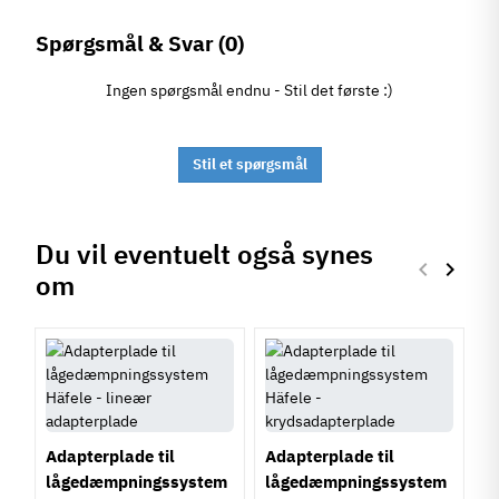
Spørgsmål & Svar
(0)
Ingen spørgsmål endnu - Stil det første :)
Stil et spørgsmål
Du vil eventuelt også synes
keyboard_arrow_left
keyboard_arrow_right
om
Forrige
Næste
Adapterplade til
Adapterplade til
lågedæmpningssystem
lågedæmpningssystem