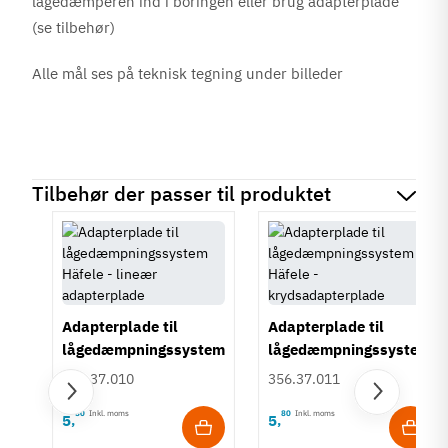
lågedæmperen ind i boringen eller brug adapterplade
(se tilbehør)
Alle mål ses på teknisk tegning under billeder
Tilbehør der passer til produktet
Adapterplade til
Adapterplade til
lågedæmpningssystem
lågedæmpningssystem
Häfele - lineær
Häfele -
356.37.010
356.37.011
adapterplade
krydsadapterplade
80
Inkl. moms
80
Inkl. moms
5
5
,
,
tem