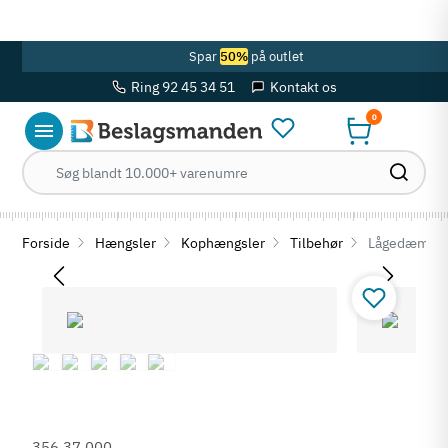
OBS! Se ferie åbningstider her
Spar
50%
på outlet
Ring 92 45 34 51
Kontakt os
0
Forside
Hængsler
Kophængsler
Tilbehør
Lågedæmpni
356.37.000