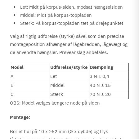
Let: Midt på korpus-siden, modsat hængselsiden
Middel: Midt på korpus-toppladen
Stærk: På korpus-toppladen tæt på drejepunktet
Valg af rigtig udførelse (styrke) såvel som den præcise
montageposition afhænger af lågebredden, lågevægt og
de anvendte hængsler. Prøveanslag anbefales.
Model
Udførelse/styrke
Dæmpning
A
Let
3 N ± 0,4
B
Middel
40 N ± 15
C
Stærk
70 N ± 20
OBS: Model vælges længere nede på siden
Montage:
Bor et hul på 10 x ≥52 mm (Ø x dybde) og tryk