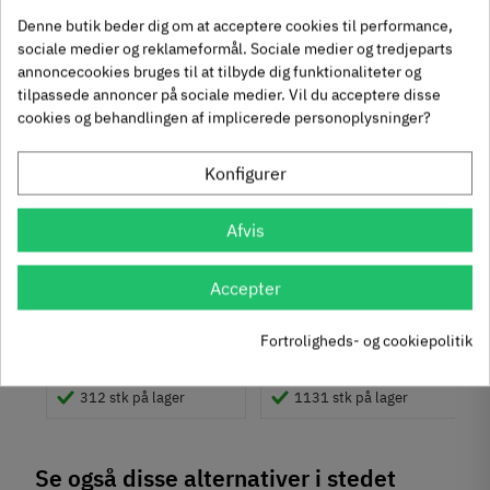
chat
Anmeldelser (0)
Denne butik beder dig om at acceptere cookies til performance,
-50%
-60%
sociale medier og reklameformål. Sociale medier og tredjeparts
annoncecookies bruges til at tilbyde dig funktionaliteter og
tilpassede annoncer på sociale medier. Vil du acceptere disse
cookies og behandlingen af implicerede personoplysninger?
Konfigurer
um
Krydsmontageplade -
Knopgreb med to
Afvis
Duomatic SL -
uddybninger - rustfrit
Euroskruer
stål
329.87.510
136.05.009
Accepter
9,25 kr
14,40 kr
-50%
-60%
Fortroligheds- og cookiepolitik
63
Inkl. moms
76
Inkl. moms
4
5
,
,
312 stk på lager
1131 stk på lager
Se også disse alternativer i stedet