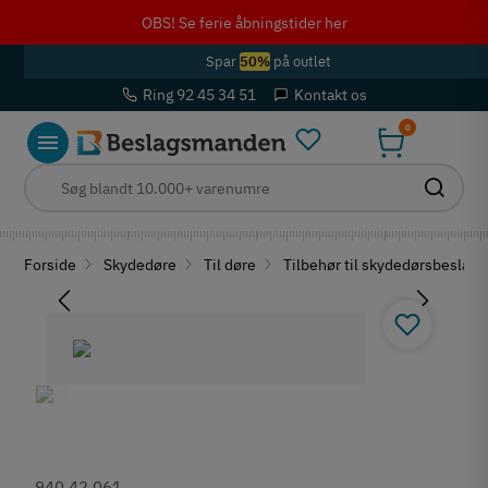
OBS! Se ferie åbningstider her
Spar
50%
på outlet
Ring 92 45 34 51
Kontakt os
0
Forside
Skydedøre
Til døre
Tilbehør til skydedørsbeslag
940.42.061