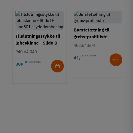
Børstetætning til
Tilslutningsstykke til
grebs-profilliste
løbeskinne - Slido D-
403.54.504
Line801
940.64.040
skydedørsbeslag
35
Inkl. moms
41
,
80
Inkl. moms
389
,
g
ag