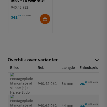
Slido - Til væg- eller
loftmontage - 31x33
940.43.922
mm
50
Inkl. moms
341
,
Overblik over varianter
Billed
Ref.
Længde
Enhedspris
St
30
Inkl. moms
940.42.061
36 mm
25
,
30
Inkl. moms
940.62.062
44 mm
33
,