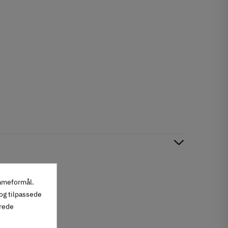
lameformål.
 og tilpassede
erede