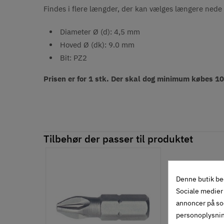
Findes i flere længder, der kan vælges længere nede 
Diameter Ø (d): 4,5 mm
Hoved Ø (dk): 9.0 mm
Bit: PZ2
Prisen er for 1 stk. Der skal dog minimum købes 1
Tilbehør der passer til produktet
Denne butik be
Sociale medier 
annoncer på so
personoplysni