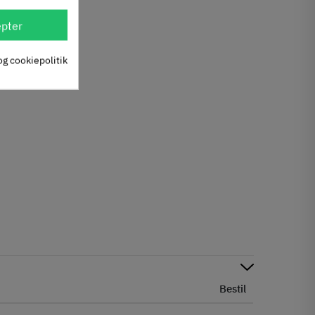
pter
og cookiepolitik
Bestil