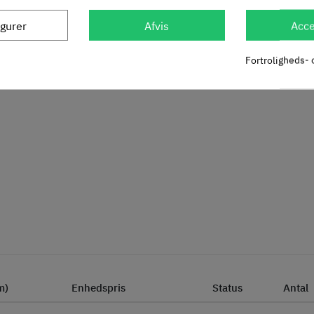
igurer
Afvis
Acce
Fortroligheds- 
m)
Enhedspris
Status
Antal