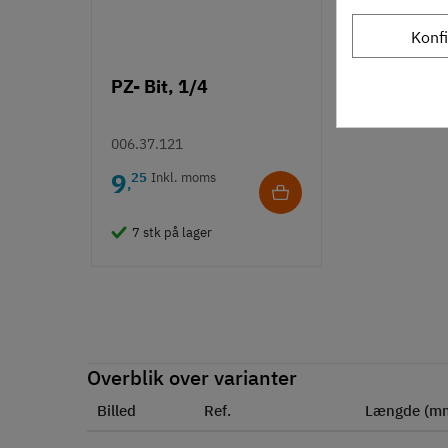
Konf
PZ- Bit, 1/4
006.37.121
9
25
Inkl. moms
,
7 stk på lager
Overblik over varianter
Billed
Ref.
Længde (m