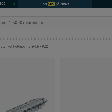
 800,-
Spar
50%
på outlet
sænket Fuldgevind Ø4,5 - PZ2