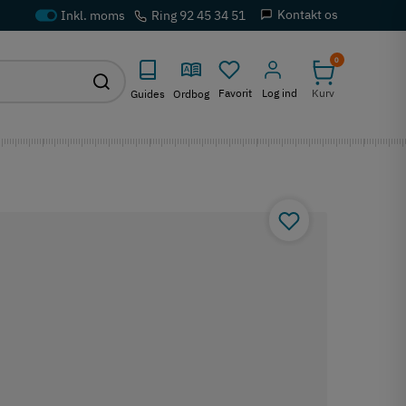
Kontakt os
Ring 92 45 34 51
0
Favorit
Log ind
Kurv
Guides
Ordbog