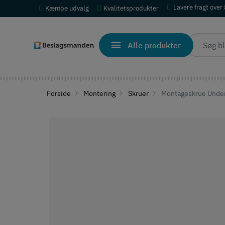
Lavere fragt over
Kæmpe udvalg
Kvalitetsprodukter
Alle produkter
Forside
Montering
Skruer
Montageskrue Under