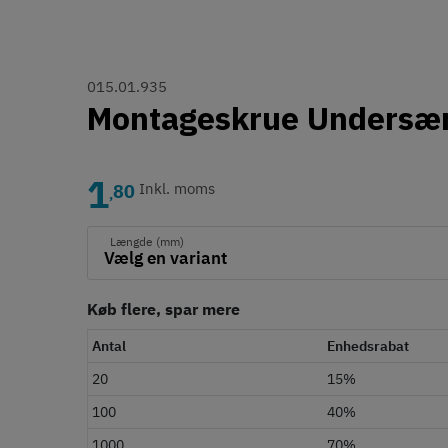
015.01.935
Montageskrue Undersæn
1
80
Inkl. moms
,
Længde (mm)
Køb flere, spar mere
Antal
Enhedsrabat
20
15%
100
40%
1000
70%