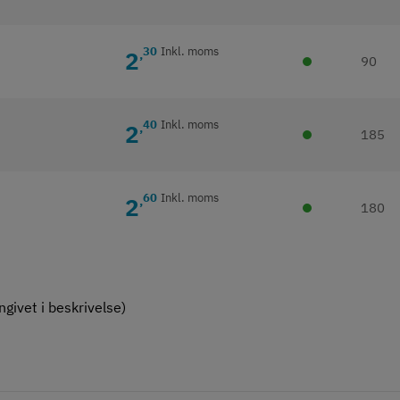
30
Inkl. moms
2
,
90
40
Inkl. moms
2
,
185
60
Inkl. moms
2
,
180
givet i beskrivelse)