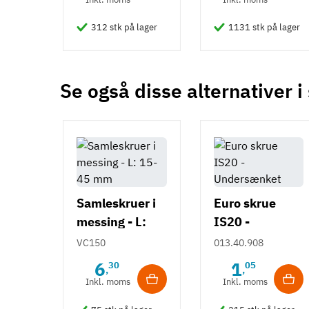
312 stk på lager
1131 stk på lager
Se også disse alternativer i
Samleskruer i
Euro skrue
messing - L:
IS20 -
15-80 mm
Undersænket
VC150
013.40.908
[Flere længder]
6
1
30
05
,
,
Inkl. moms
Inkl. moms