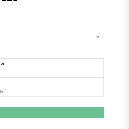
rer
r
kr