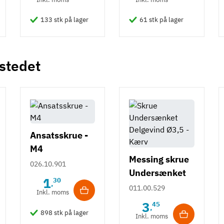
133 stk på lager
61 stk på lager
 stedet
Ansatsskrue -
M4
Messing skrue
026.10.901
Undersænket
1
30
,
Delgevind Ø3,5
011.00.529
Inkl. moms
- Lige kærv
3
45
,
898 stk på lager
Inkl. moms