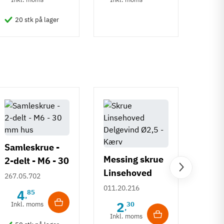
20 stk på lager
50 
Samleskrue -
Messing skrue
2-delt - M6 - 30
Linsehoved
mm hus
Ansa
267.05.702
Delgevind Ø2,5
011.20.216
M6
4
85
,
- Lige kærv
2
Inkl. moms
30
026.1
,
Inkl. moms