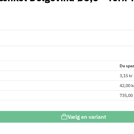
Du spa
3,15 kr
42,00 k
735,00 
Vælg en variant