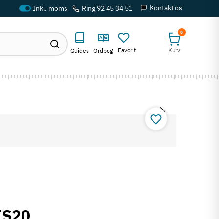
Kontakt os
Ring 92 45 34 51
0
Favorit
Kurv
Guides
Ordbog
TS20