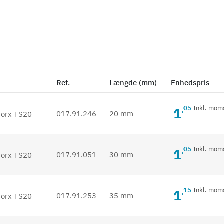
Ref.
Længde (mm)
Enhedspris
05
Inkl. mom
1
,
017.91.246
20 mm
05
Inkl. mom
1
,
017.91.051
30 mm
15
Inkl. mom
1
,
017.91.253
35 mm