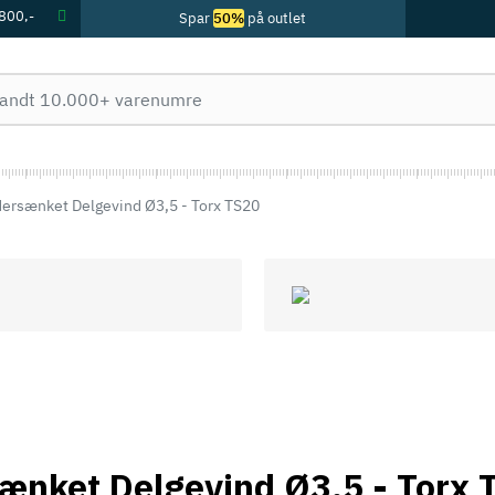
 800,-
Spar
50%
på outlet
ersænket Delgevind Ø3,5 - Torx TS20
ænket Delgevind Ø3,5 - Torx 