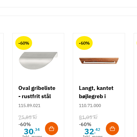
-60%
-60%
Oval gribeliste
Langt, kantet
- rustfrit stål
bøjlegreb i
rustfrit stål m/
115.89.021
110.71.000
hvid overflade
75,85 kr
81,05 kr
- 490 mm
-60%
-60%
30
32
34
42
,
,
Inkl. moms
Inkl. moms