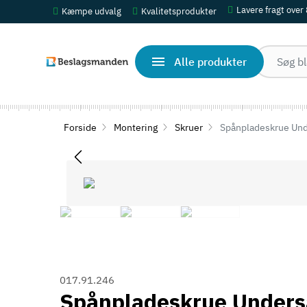
Lavere fragt over
Kæmpe udvalg
Kvalitetsprodukter
Alle produkter
Forside
Montering
Skruer
Spånpladeskrue Und
017.91.246
Spånpladeskrue Unders