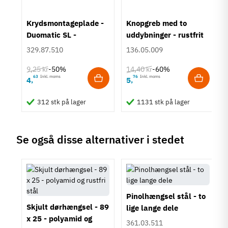
um
Krydsmontageplade -
Knopgreb med to
Duomatic SL -
uddybninger - rustfrit
Euroskruer
stål
329.87.510
136.05.009
9,25 kr
14,40 kr
-50%
-60%
63
Inkl. moms
76
Inkl. moms
4
5
,
,
312 stk på lager
1131 stk på lager
Se også disse alternativer i stedet
Pinolhængsel stål - to
Skjult dørhængsel - 89
lige lange dele
x 25 - polyamid og
361.03.511