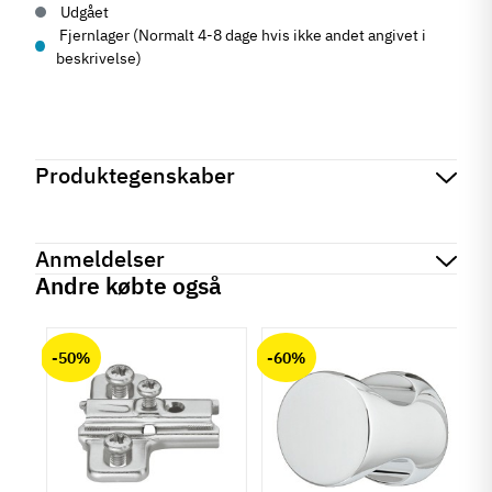
Udgået
Fjernlager (Normalt 4-8 dage hvis ikke andet angivet i
beskrivelse)
Produktegenskaber
Mærker
Haefele
Reference
341.04.700
Anmeldelser
Tilstand
Ny
Andre købte også
chat
Anmeldelser (0)
-50%
-60%