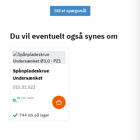
Stil et spørgsmål
Du vil eventuelt også synes om
Spånpladeskrue
Undersænket
Fuldgevind Ø3,0 - PZ1
015.31.522
95
Inkl. moms
0
,
744 stk på lager