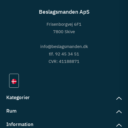
Beslagsmanden ApS
Frisenborgvej 6F1
7800 Skive
info@beslagsmanden.dk
tlf. 92 45 34 51
CVR: 41188871
Kategorier
Rum
slag
rd
Information
deværelse