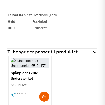
Farve: Kabinet
Overflade (Led)
Hvid
Forzinket
Brun
Bruneret
Tilbehør der passer til produktet
Spånpladeskrue
Undersænket
Fuldgevind Ø3,0 - PZ1
015.31.522
95
Inkl. moms
0
,