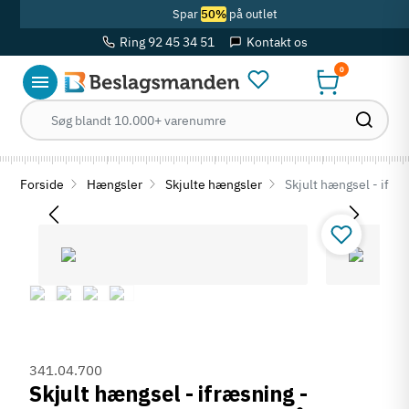
Spar
50%
på outlet
Ring 92 45 34 51
Kontakt os
0
Forside
Hængsler
Skjulte hængsler
Skjult hængsel - ifræs
341.04.700
Skjult hængsel - ifræsning -