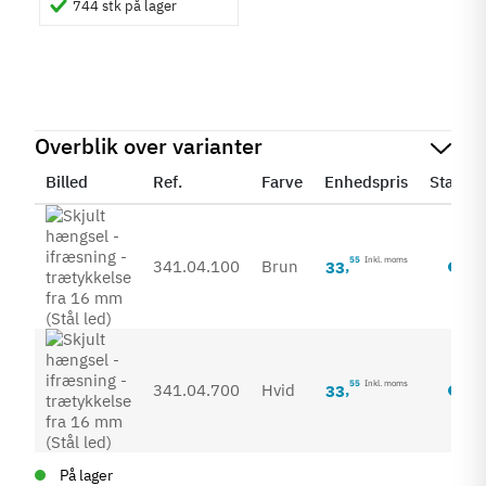
744 stk på lager
Overblik over varianter
Billed
Ref.
Farve
Enhedspris
Status
55
Inkl. moms
341.04.100
Brun
33
,
55
Inkl. moms
341.04.700
Hvid
33
,
På lager