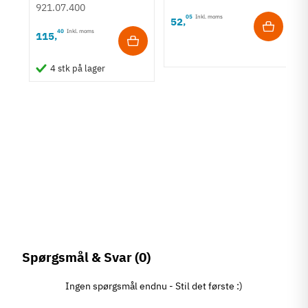
rustfri stål
921.07.400
05
Inkl. moms
52
,
40
Inkl. moms
115
,
4 stk på lager
Spørgsmål & Svar
(0)
Ingen spørgsmål endnu - Stil det første :)