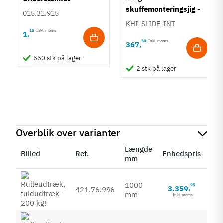
skuffemonteringsjig -
Fuldgevind Ø4,5 - PZ2
015.31.915
holder/skabelon
KHI-SLIDE-INT
15
Inkl. moms
1
,
50
Inkl. moms
367
,
660 stk på lager
2 stk på lager
Overblik over varianter
Længde
Billed
Ref.
Enhedspris
Sta
mm
1000
95
3.359
,
421.76.996
mm
Inkl. moms