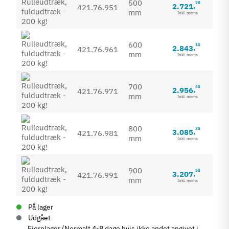
500
70
2.721
,
421.76.951
mm
Inkl. moms
600
15
2.843
,
421.76.961
mm
Inkl. moms
700
45
2.956
,
421.76.971
mm
Inkl. moms
800
35
3.085
,
421.76.981
mm
Inkl. moms
900
55
3.207
,
421.76.991
mm
Inkl. moms
På lager
Udgået
Fjernlager (Normalt 4-8 dage hvis ikke andet angivet i