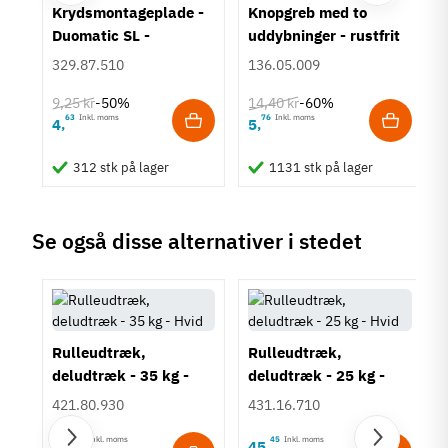
um
Krydsmontageplade -
Knopgreb med to
Duomatic SL -
uddybninger - rustfrit
Euroskruer
stål
329.87.510
136.05.009
9,25 kr
14,40 kr
-50%
-60%
63
Inkl. moms
76
Inkl. moms
4
5
,
,
312 stk på lager
1131 stk på lager
Se også disse alternativer i stedet
Rulleudtræk,
Rulleudtræk,
deludtræk - 35 kg -
deludtræk - 25 kg -
Hvid
Hvid
421.80.930
431.16.710
65
Inkl. moms
45
Inkl. moms
97
45
,
,