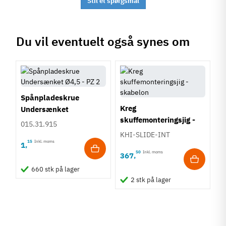
Stil et spørgsmål
Du vil eventuelt også synes om
Spånpladeskrue
Kreg
Undersænket
skuffemonteringsjig -
Fuldgevind Ø4,5 - PZ2
015.31.915
holder/skabelon
KHI-SLIDE-INT
15
Inkl. moms
1
,
50
Inkl. moms
367
,
660 stk på lager
2 stk på lager