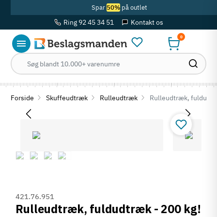
Spar
50%
på outlet
Ring 92 45 34 51
Kontakt os
0
Forside
Skuffeudtræk
Rulleudtræk
Rulleudtræk, fuldudtr
421.76.951
Rulleudtræk, fuldudtræk - 200 kg!