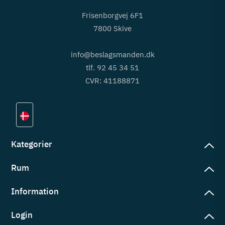
Frisenborgvej 6F1
7800 Skive
info@beslagsmanden.dk
tlf. 92 45 34 51
CVR: 41188871
Kategorier
Rum
slag
rd
Information
deværelse
eb
yggers
Login
vering
ul