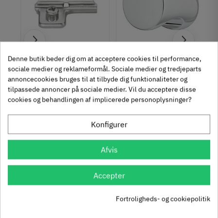
um
Krydsmontageplade -
Knopgreb med to
Denne butik beder dig om at acceptere cookies til performance,
Duomatic SL -
uddybninger - rustfrit
sociale medier og reklameformål. Sociale medier og tredjeparts
Euroskruer
stål
annoncecookies bruges til at tilbyde dig funktionaliteter og
329.87.510
136.05.009
tilpassede annoncer på sociale medier. Vil du acceptere disse
9,25 kr
14,40 kr
-50%
-60%
cookies og behandlingen af implicerede personoplysninger?
63
Inkl. moms
76
Inkl. moms
4
5
,
,
Konfigurer
312 stk på lager
1131 stk på lager
Afvis
Se også disse alternativer i stedet
Accepter
Fortroligheds- og cookiepolitik