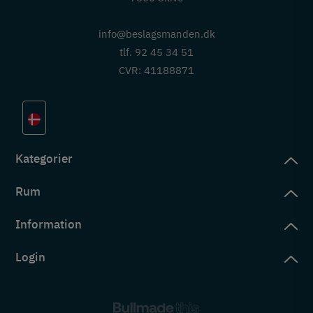
info@beslagsmanden.dk
tlf. 92 45 34 51
CVR: 41188871
Kategorier
Rum
slag
rd
Information
deværelse
eb
yggers
Login
vering
ul
tré
tingelser
ngsler
g ind på konto
rderobe
em er vi