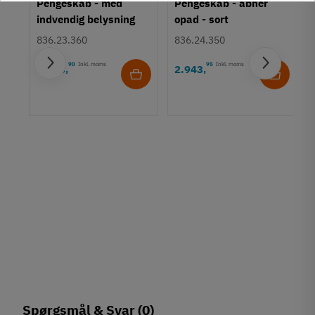
Pengeskab - med
Pengeskab - åbner
indvendig belysning
opad - sort
836.23.360
836.24.350
90
Inkl. moms
95
Inkl. moms
2.203
2.943
,
,
c
Spørgsmål & Svar
(0)