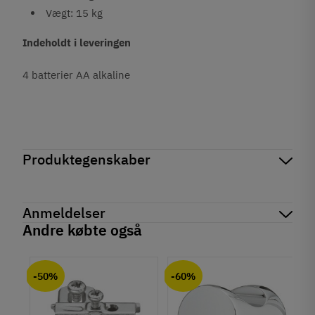
Vægt: 15 kg
Indeholdt i leveringen
4 batterier AA alkaline
Produktegenskaber
Mærker
Haefele
Reference
836.24.450
Anmeldelser
Tilstand
Ny
Andre købte også
chat
Anmeldelser (0)
-50%
-60%