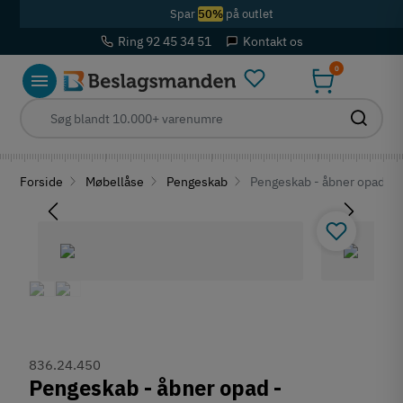
Spar
50%
på outlet
Ring 92 45 34 51
Kontakt os
0
Forside
Møbellåse
Pengeskab
Pengeskab - åbner opad - 
836.24.450
Pengeskab - åbner opad -