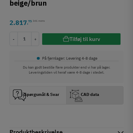
beige/brun
2.817
75
Inkl. moms
,
Tilføj til kurv
-
+
•
På fjernlager: Levering 4-8 dage
Du kan godt bestille flere produkter end vi har på lager.
Leveringstiden vil heraf være 4-8 dage i stedet.
Spørgsmål & Svar
CAD data
Produktbeskrivelse