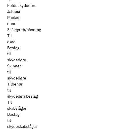
Foldeskydedøre
Jalousi
Pocket
doors
Skålegreb/håndtag
Til
døre
Beslag
til
skydedøre
Skinner
til
skydedøre
Tilbehør
til
skydedørsbeslag
Til
skabslåger
Beslag
til
skydeskabslåger