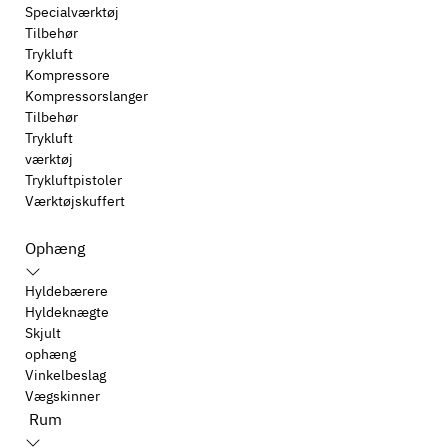
Specialværktøj
Tilbehør
Trykluft
Kompressore
Kompressorslanger
Tilbehør
Trykluft
værktøj
Trykluftpistoler
Værktøjskuffert
Ophæng
Hyldebærere
Hyldeknægte
Skjult
ophæng
Vinkelbeslag
Vægskinner
Rum