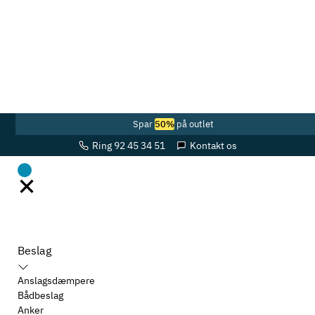
Spar
50%
på outlet
Ring 92 45 34 51
Kontakt os
Alle
produkter
Beslag
Anslagsdæmpere
Bådbeslag
Anker