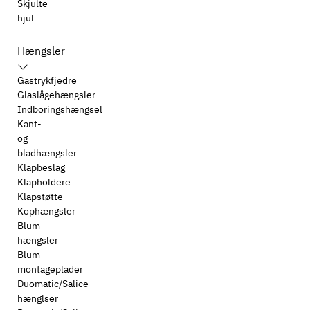
Skjulte
hjul
Hængsler
Gastrykfjedre
Glaslågehængsler
Indboringshængsel
Kant-
og
bladhængsler
Klapbeslag
Klapholdere
Klapstøtte
Kophængsler
Blum
hængsler
Blum
montageplader
Duomatic/Salice
hænglser