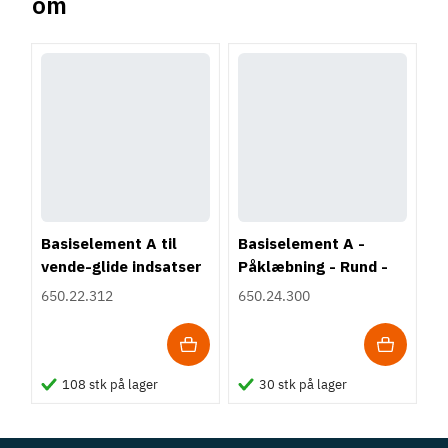
om
Forrige
Næste
Basiselement A til
Basiselement A -
vende-glide indsatser
Påklæbning - Rund -
- Påskruning - Rund -
Sort
650.22.312
650.24.300
Sort
108 stk på lager
30 stk på lager