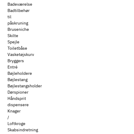
Badeværelse
Badtilbehør
til
påskruning
Bruseniche
Skilte
Spejle
Toiletbåse
Vasketøjskurv
Bryggers
Entré
Bøjleholdere
Bøjlestang
Bøjlestangsholder
Dørspioner
Håndsprit
dispensere
Knager
/
Loftkroge
Skabsindretning