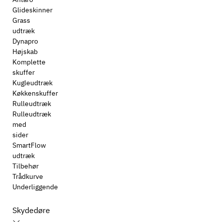
Glideskinner
Grass
udtræk
Dynapro
Højskab
Komplette
skuffer
Kugleudtræk
Køkkenskuffer
Rulleudtræk
Rulleudtræk
med
sider
SmartFlow
udtræk
Tilbehør
Trådkurve
Underliggende
Skydedøre