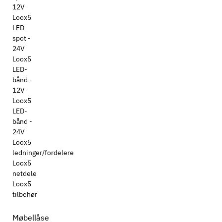
12V
Loox5
LED
spot -
24V
Loox5
LED-
bånd -
12V
Loox5
LED-
bånd -
24V
Loox5
ledninger/fordelere
Loox5
netdele
Loox5
tilbehør
Møbellåse