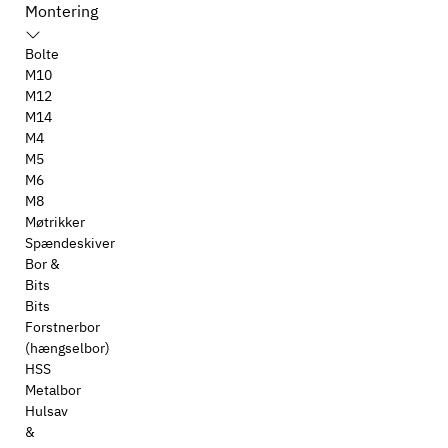
Montering
Bolte
M10
M12
M14
M4
M5
M6
M8
Møtrikker
Spændeskiver
Bor &
Bits
Bits
Forstnerbor
(hængselbor)
HSS
Metalbor
Hulsav
&