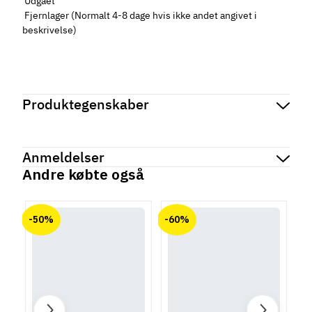
Udgået
Fjernlager (Normalt 4-8 dage hvis ikke andet angivet i
beskrivelse)
Produktegenskaber
Mærker
Haefele
Reference
650.24.050
Anmeldelser
Produktinformation
Andre købte også
Størrelse
chat
Anmeldelser (0)
Ø20 mm
Ø25 mm
-50%
-60%
Der er ingen kundeanmeldelser endnu.
Type
Vendbar
Form
Rund
Materiale mod gulvet