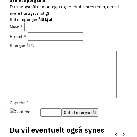
Stil et spørgsmål
kunststofglider til
stopeffekt -
bløde gulve
og sarte gulve
vendbar -
stopeffekt -
650.24.372
650.22.332
650.24.371
650.24.045
650.24.012
650.22.334
Dit spørgsmål er modtaget og sendt til vores team, der vil
bløde gulve
læderfiberblanding
læderfiberblanding
læderfiberblanding
svare hurtigst muligt
Stil et spørgsmål
Skjul
Navn
*
:
24 stk på lager
E-mail
*
:
Spørgsmål
*
:
Captcha
*
Du vil eventuelt også synes
keyboard_arrow_left
keyboard_arrow_right