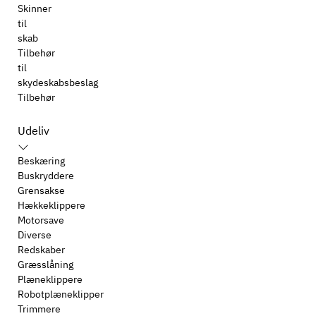
Skinner
til
skab
Tilbehør
til
skydeskabsbeslag
Tilbehør
Udeliv
Beskæring
Buskryddere
Grensakse
Hækkeklippere
Motorsave
Diverse
Redskaber
Græsslåning
Plæneklippere
Robotplæneklipper
Trimmere