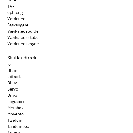
Stue
TV-
ophæng
Værksted
Støvsugere
Værkstedsborde
Værkstedsskabe
Værkstedsvogne
Skuffeudtræk
Blum
udtræk
Blum
Servo-
Drive
Legrabox
Metabox
Movento
Tandem
Tandembox
Antaro