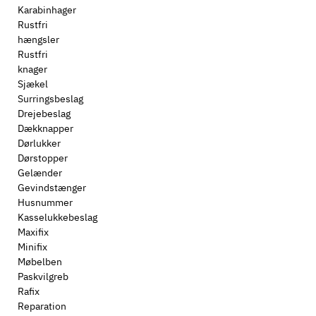
Karabinhager
Rustfri
hængsler
Rustfri
knager
Sjækel
Surringsbeslag
Drejebeslag
Dækknapper
Dørlukker
Dørstopper
Gelænder
Gevindstænger
Husnummer
Kasselukkebeslag
Maxifix
Minifix
Møbelben
Paskvilgreb
Rafix
Reparation