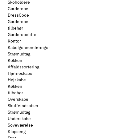
Skoholdere
Garderobe
DressCode
Garderobe
tilbehør
Garderobelifte
Kontor
Kabelgennemføringer
Strømudtag
Køkken
Affaldssortering
Hjørneskabe
Højskabe
Køkken
tilbehør
Overskabe
Skuffeindsatser
Strømudtag
Underskabe
Soveværelse
Klapseng