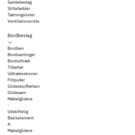
Samlebeslag
Stillefødder
Tætningslister
Ventilationsriste
Bordbeslag
Bordben
Bordsamlinger
Bordudtræk
Tilbehør
Udtræksskinner
Filtpuder
Glidesko/Rørben
Glidesøm
Møbelglidere
-
Udskiftelig
Basiselement
A
Møbelglidere