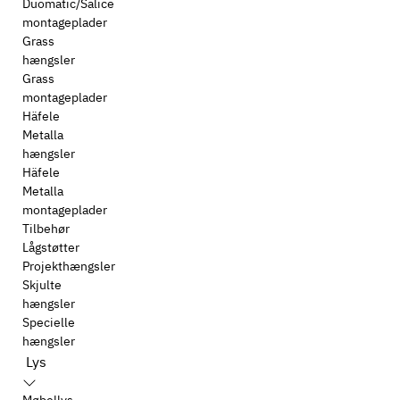
Duomatic/Salice
montageplader
Grass
hængsler
Grass
montageplader
Häfele
Metalla
hængsler
Häfele
Metalla
montageplader
Tilbehør
Lågstøtter
Projekthængsler
Skjulte
hængsler
Specielle
hængsler
Lys