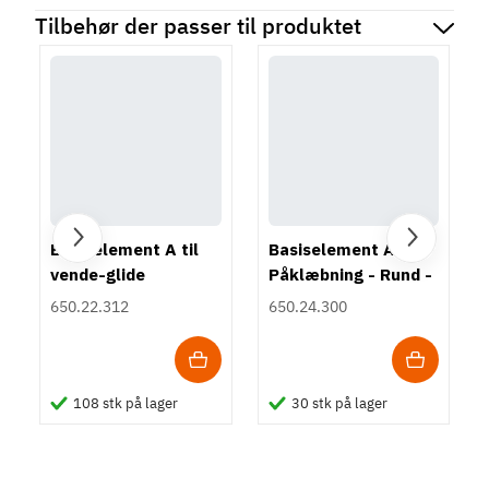
Tilbehør der passer til produktet
Basiselement A til
Basiselement A -
vende-glide
Påklæbning - Rund -
indsatser -
Sort
650.22.312
650.24.300
Påskruning - Rund -
Sort
108 stk på lager
30 stk på lager