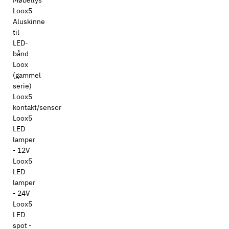
Møbellys
Loox5
Aluskinne
til
LED-
bånd
Loox
(gammel
serie)
Loox5
kontakt/sensor
Loox5
LED
lamper
- 12V
Loox5
LED
lamper
- 24V
Loox5
LED
spot -