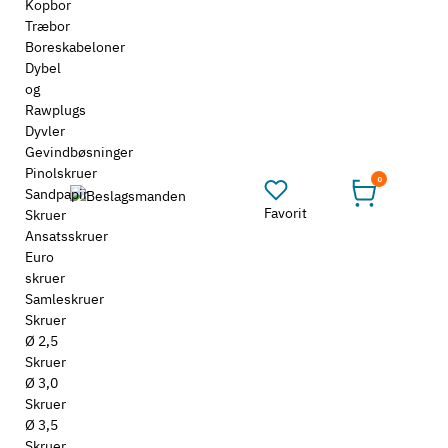
Kopbor
Træbor
Boreskabeloner
Dybel
og
Rawplugs
Dyvler
Gevindbøsninger
Pinolskruer
0
Sandpapir
Favorit
Skruer
Ansatsskruer
Euro
skruer
Samleskruer
Skruer
Ø 2,5
Skruer
Ø 3,0
Skruer
Ø 3,5
Skruer