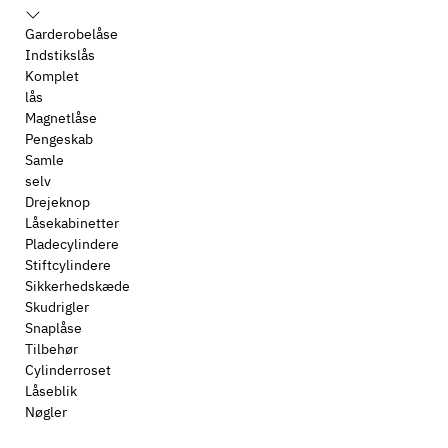
Garderobelåse
Indstikslås
Komplet
lås
Magnetlåse
Pengeskab
Samle
selv
Drejeknop
Låsekabinetter
Pladecylindere
Stiftcylindere
Sikkerhedskæde
Skudrigler
Snaplåse
Tilbehør
Cylinderroset
Låseblik
Nøgler