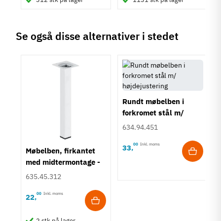
Se også disse alternativer i stedet
Rundt møbelben i
forkromet stål m/
højdejustering
634.94.451
00
Inkl. moms
33
,
n i
Møbelben, firkantet
med midtermontage -
hvid
635.45.312
00
Inkl. moms
22
,
2 stk på lager