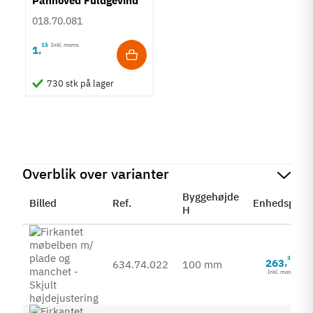
Panhoved Fuldgevind
Ø3,5 - Torx TS15
018.70.081
15
Inkl. moms
1
,
730 stk på lager
Overblik over varianter
Byggehøjde
Billed
Ref.
Enhedspris
H
35
263
,
634.74.022
100 mm
Inkl. moms