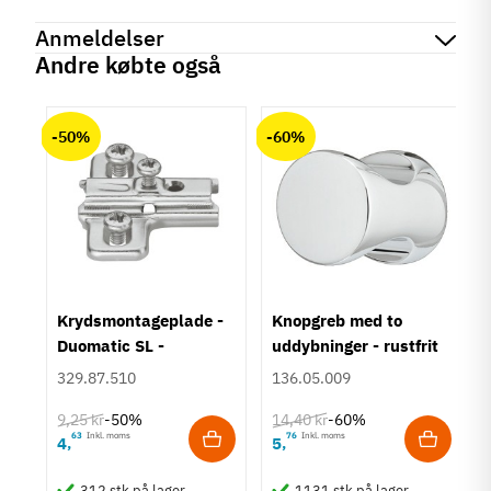
Reference
634.74.021
Anmeldelser
Produktinformation
Andre købte også
Materiale
chat
Anmeldelser (0)
Rustfrit stål
-50%
-60%
Montering
Midtermontage
Højde
51-100 mm
101-150 mm
Udførsel
Justerbar
um
Krydsmontageplade -
Knopgreb med to
Form
Duomatic SL -
uddybninger - rustfrit
Firkantet
Euroskruer
stål
329.87.510
136.05.009
Tilstand
Ny
9,25 kr
14,40 kr
-50%
-60%
63
Inkl. moms
76
Inkl. moms
4
5
,
,
312 stk på lager
1131 stk på lager