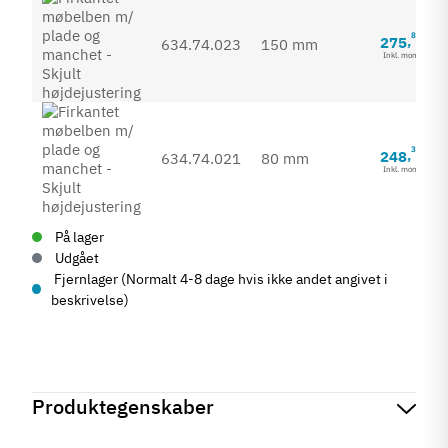
85
275
,
634.74.023
150 mm
Inkl. moms
35
248
,
634.74.021
80 mm
Inkl. moms
På lager
Udgået
Fjernlager (Normalt 4-8 dage hvis ikke andet angivet i
beskrivelse)
Produktegenskaber
Mærker
Haefele