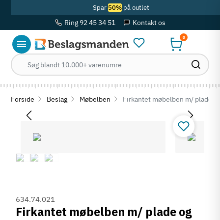
Spar
50%
på outlet
Ring 92 45 34 51
Kontakt os
0
Forside
Beslag
Møbelben
Firkantet møbelben m/ plade og
634.74.021
Firkantet møbelben m/ plade og