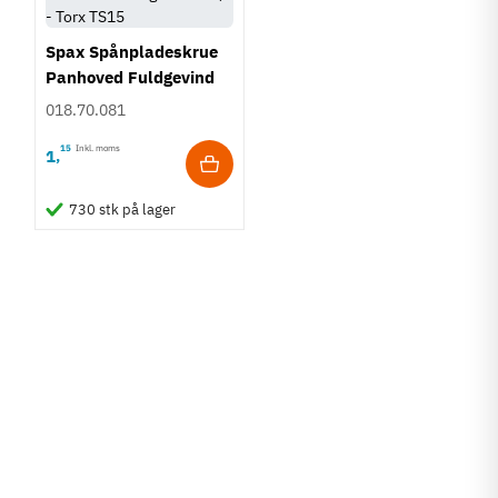
Spax Spånpladeskrue
Panhoved Fuldgevind
Ø3,5 - Torx TS15
018.70.081
15
Inkl. moms
1
,
730 stk på lager