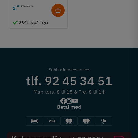
15
Inkl. moms
1
,
384 stk på lager
Sublim kundeservice
tlf. 92 45 34 51
Man-tors: 8 til 15 & Fre: 8 til 14
Betal med