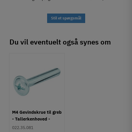
Stil et spørgsmål
Du vil eventuelt også synes om
M4 Gevindskrue til greb
- Tallerkenhoved -
Krydskærv
022.35.081