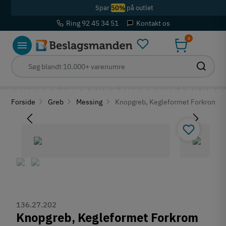
Spar
50%
på outlet
Ring 92 45 34 51
Kontakt os
0
Forside
Greb
Messing
Knopgreb, Kegleformet Forkrom po
136.27.202
Knopgreb, Kegleformet Forkrom