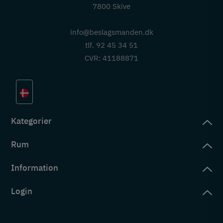
7800 Skive
info@beslagsmanden.dk
tlf. 92 45 34 51
CVR: 41188871
Kategorier
Rum
slag
rd
Information
deværelse
eb
yggers
Login
vering
ul
tré
tingelser
ngsler
g ind på konto
rderobe