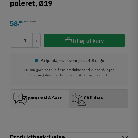
poleret, Ø19
58
05
Inkl. moms
,
Tilføj til kurv
-
+
•
På fjernlager: Levering ca. 4-8 dage
Du kan godt bestille flere produkter end vi har på lager.
Leveringstiden vil heraf være 4-8 dage i stedet.
Spørgsmål & Svar
CAD data
Produktbeskrivelse