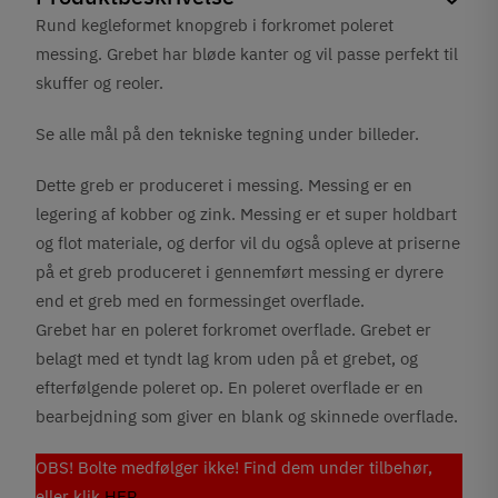
Rund kegleformet knopgreb i forkromet poleret
messing. Grebet har bløde kanter og vil passe perfekt til
skuffer og reoler.
Se alle mål på den tekniske tegning under billeder.
Dette greb er produceret i messing. Messing er en
legering af kobber og zink. Messing er et super holdbart
og flot materiale, og derfor vil du også opleve at priserne
på et greb produceret i gennemført messing er dyrere
end et greb med en formessinget overflade.
Grebet har en poleret forkromet overflade. Grebet er
belagt med et tyndt lag krom uden på et grebet, og
efterfølgende poleret op. En poleret overflade er en
bearbejdning som giver en blank og skinnede overflade.
OBS! Bolte medfølger ikke! Find dem under tilbehør,
eller klik
HER
.