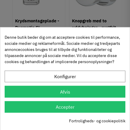
Montering
M4 bolt
um
Krydsmontageplade -
Knopgreb med to
Type
Duomatic SL -
uddybninger - rustfrit
Knopgreb
Euroskruer
stål
329.87.510
136.05.009
Stil
Denne butik beder dig om at acceptere cookies til performance,
Klassisk
sociale medier og reklameformål. Sociale medier og tredjeparts
9,25 kr
14,40 kr
-50%
-60%
annoncecookies bruges til at tilbyde dig funktionaliteter og
63
Inkl. moms
76
Inkl. moms
4
5
,
,
Tilstand
Ny
tilpassede annoncer på sociale medier. Vil du acceptere disse
cookies og behandlingen af implicerede personoplysninger?
312 stk på lager
1131 stk på lager
Konfigurer
Se også disse alternativer i stedet
Afvis
Accepter
Fortroligheds- og cookiepolitik
Häfele Deco H2520 -
Greb, skibsdesign,