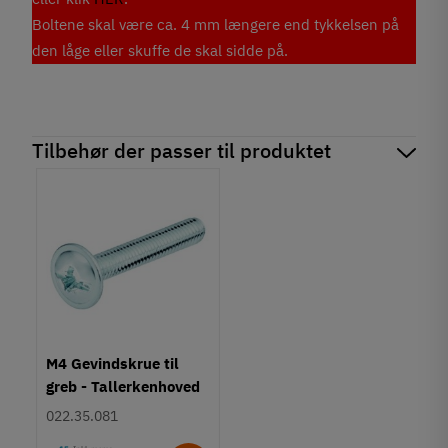
Boltene skal være ca. 4 mm længere end tykkelsen på
den låge eller skuffe de skal sidde på.
Tilbehør der passer til produktet
M4 Gevindskrue til
greb - Tallerkenhoved
- Krydskærv
022.35.081