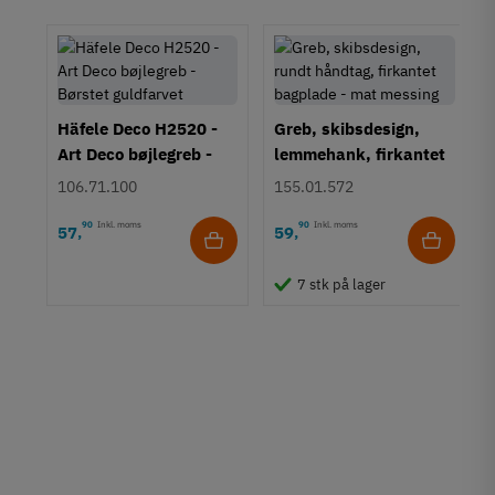
Häfele Deco H2520 -
Greb, skibsdesign,
Art Deco bøjlegreb -
lemmehank, firkantet
Børstet guldfarvet
bagplade - mat
106.71.100
155.01.572
messing
90
Inkl. moms
90
Inkl. moms
57
59
,
,
i
t
7 stk på lager