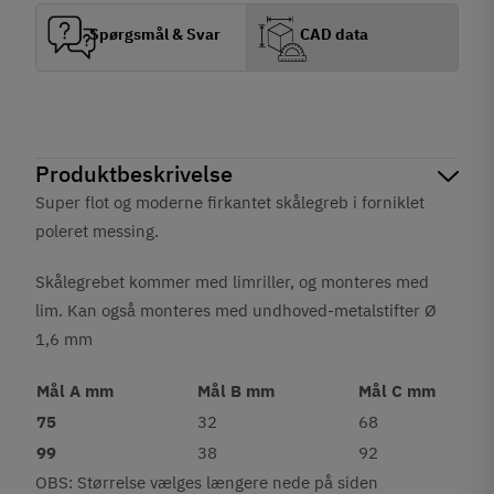
Spørgsmål & Svar
CAD data
Produktbeskrivelse
Super flot og moderne firkantet skålegreb i forniklet
poleret messing.
Skålegrebet kommer med limriller, og monteres med
lim. Kan også monteres med undhoved-metalstifter Ø
1,6 mm
Mål A mm
Mål B mm
Mål C mm
75
32
68
99
38
92
OBS: Størrelse vælges længere nede på siden