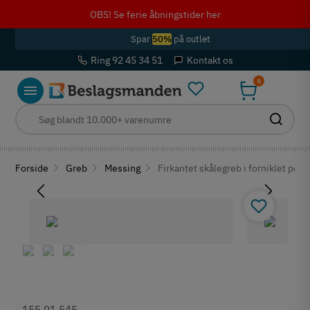
OBS! Se ferie åbningstider her
Spar
50%
på outlet
Ring 92 45 34 51
Kontakt os
0
Forside
Greb
Messing
Firkantet skålegreb i forniklet pol
155.01.545