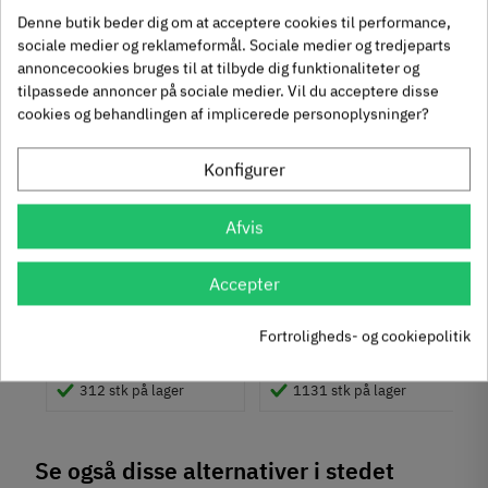
chat
Anmeldelser (0)
Materiale
Denne butik beder dig om at acceptere cookies til performance,
-50%
-60%
Messing
sociale medier og reklameformål. Sociale medier og tredjeparts
annoncecookies bruges til at tilbyde dig funktionaliteter og
Overflade
tilpassede annoncer på sociale medier. Vil du acceptere disse
Forniklet
cookies og behandlingen af implicerede personoplysninger?
Poleret
Farve
Konfigurer
Metalfarvet
Montering
um
Krydsmontageplade -
Knopgreb med to
Afvis
Ipresning
Duomatic SL -
uddybninger - rustfrit
Lim
Euroskruer
stål
Påskruning
329.87.510
136.05.009
Accepter
Type
9,25 kr
14,40 kr
-50%
-60%
Skålegreb
Fortroligheds- og cookiepolitik
63
Inkl. moms
76
Inkl. moms
4
5
,
,
Stil
Moderne
312 stk på lager
1131 stk på lager
Tilstand
Ny
Se også disse alternativer i stedet