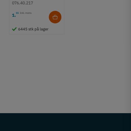
formessinget
076.40.217
15
Inkl. moms
1
,
6445 stk på lager