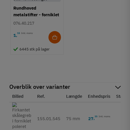
Rundhoved
metalstifter - forniklet
eller formessinget
076.40.217
15
Inkl. moms
1
,
6445 stk på lager
Overblik over varianter
Billed
Ref.
Længde
Enhedspris
Status
35
Inkl. moms
27
,
155.01.545
75 mm