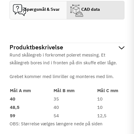
Spørgsmål & Svar
CAD data
Produktbeskrivelse
Rund skålegreb i forkromet poleret messing. Et
skålegreb bores ind i fronten på din skuffe eller låge.
Grebet kommer med limriller og monteres med lim.
Mål A mm
Mål B mm
Mål C mm
40
35
10
48,5
40
10
59
54
12,5
OBS: Størrelse vælges længere nede på siden