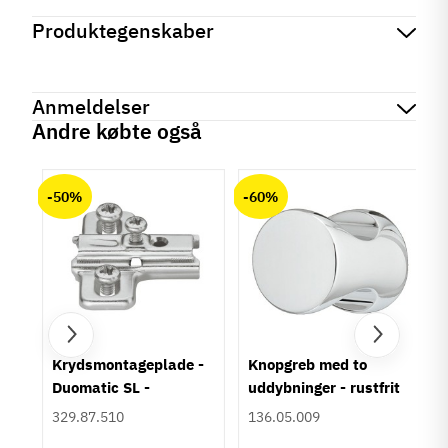
Produktegenskaber
Mærker
Haefele
Reference
155.01.555
Anmeldelser
På lager
1 Varer
Andre købte også
Produktinformation
chat
Anmeldelser (0)
Materiale
-50%
-60%
Messing
Overflade
Forkromet
Poleret
Farve
Krom
Montering
um
Krydsmontageplade -
Knopgreb med to
Lim
Duomatic SL -
uddybninger - rustfrit
Type
Euroskruer
stål
329.87.510
136.05.009
Skålegreb