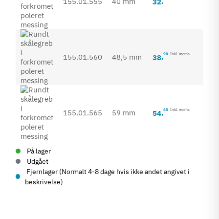
155.01.555
40 mm
32
,
90
Inkl. moms
155.01.560
48,5 mm
38
,
65
Inkl. moms
155.01.565
59 mm
54
,
På lager
Udgået
Fjernlager (Normalt 4-8 dage hvis ikke andet angivet i
beskrivelse)