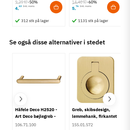
Stil
9,25 kr
14,40 kr
-50%
-60%
Klassisk
63
Inkl. moms
76
Inkl. moms
4
5
,
,
Tilstand
Ny
312 stk på lager
1131 stk på lager
Se også disse alternativer i stedet
i
Häfele Deco H2520 -
Greb, skibsdesign,
t
Art Deco bøjlegreb -
lemmehank, firkantet
Børstet guldfarvet
bagplade - mat
106.71.100
155.01.572
messing