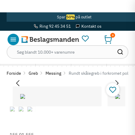
OBS! Se ferie åbningstider her
Spar
50%
på outlet
Ring 92 45 34 51
Kontakt os
0
Forside
Greb
Messing
Rundt skålegreb i forkromet poler
155.01.555