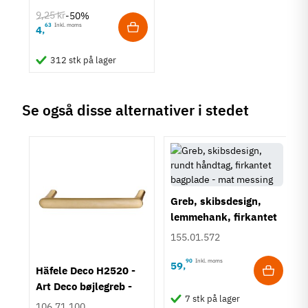
Klassisk
9,25 kr
-50%
63
Inkl. moms
4
,
Tilstand
Ny
312 stk på lager
Se også disse alternativer i stedet
Greb, skibsdesign,
lemmehank, firkantet
bagplade - mat
155.01.572
messing
90
Inkl. moms
59
,
i
Häfele Deco H2520 -
t
Art Deco bøjlegreb -
7 stk på lager
Børstet guldfarvet
106.71.100