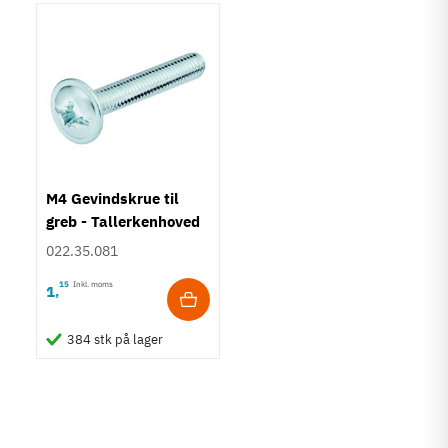
M4 Gevindskrue til
greb - Tallerkenhoved
- Krydskærv
022.35.081
15
Inkl. moms
1
,
384 stk på lager