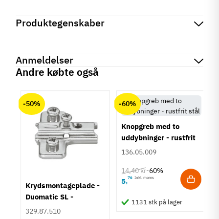
Produktegenskaber
Mærker
Haefele
Reference
155.02.251
Anmeldelser
Produktinformation
Andre købte også
Materiale
chat
Anmeldelser (0)
Messing
-50%
-60%
Overflade
Børstet
Knopgreb med to
Farve
uddybninger - rustfrit
Bronzefarvet
stål
Sort
136.05.009
Montering
14,40 kr
-60%
M4 bolt
76
Inkl. moms
5
,
um
Krydsmontageplade -
Type
Duomatic SL -
Knopgreb
1131 stk på lager
Euroskruer
329.87.510
Stil