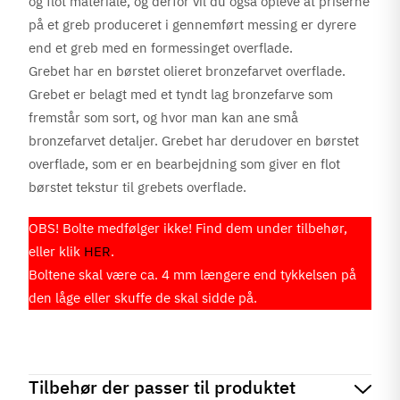
og flot materiale, og derfor vil du også opleve at priserne
på et greb produceret i gennemført messing er dyrere
end et greb med en formessinget overflade.
Grebet har en børstet olieret bronzefarvet overflade.
Grebet er belagt med et tyndt lag bronzefarve som
fremstår som sort, og hvor man kan ane små
bronzefarvet detaljer. Grebet har derudover en børstet
overflade, som er en bearbejdning som giver en flot
børstet tekstur til grebets overflade.
OBS! Bolte medfølger ikke! Find dem under tilbehør,
eller klik
HER
.
Boltene skal være ca. 4 mm længere end tykkelsen på
den låge eller skuffe de skal sidde på.
Tilbehør der passer til produktet