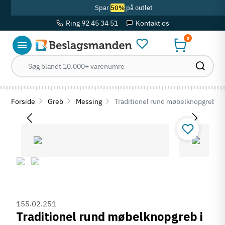
Spar
50%
på outlet
Ring 92 45 34 51
Kontakt os
0
Forside
Greb
Messing
Traditionel rund møbelknopgreb i b
155.02.251
Traditionel rund møbelknopgreb i