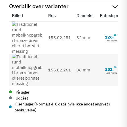
Overblik over varianter
Billed
Ref.
Diameter
Enhedspris
25
126
,
155.02.251
32 mm
Inkl. moms
80
152
,
155.02.261
38 mm
Inkl. moms
På lager
Udgået
Fjernlager (Normalt 4-8 dage hvis ikke andet angivet i
beskrivelse)