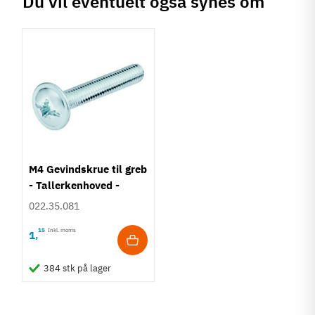
Du vil eventuelt også synes om
M4 Gevindskrue til greb
- Tallerkenhoved -
Krydskærv
022.35.081
15
Inkl. moms
1
,
384 stk på lager