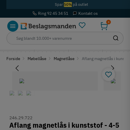
Spar
50%
på outlet
Ring 92 45 34 51
Kontakt os
0
Forside
Møbellåse
Magnetlåse
Aflang magnetlås i kunststo
246.29.722
Aflang magnetlås i kunststof - 4-5