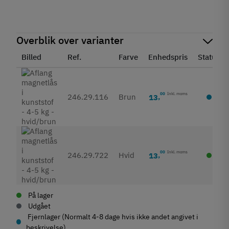
Overblik over varianter
Billed
Ref.
Farve
Enhedspris
Status
00
Inkl. moms
246.29.116
Brun
13
,
00
Inkl. moms
246.29.722
Hvid
13
,
På lager
Udgået
Fjernlager (Normalt 4-8 dage hvis ikke andet angivet i
beskrivelse)