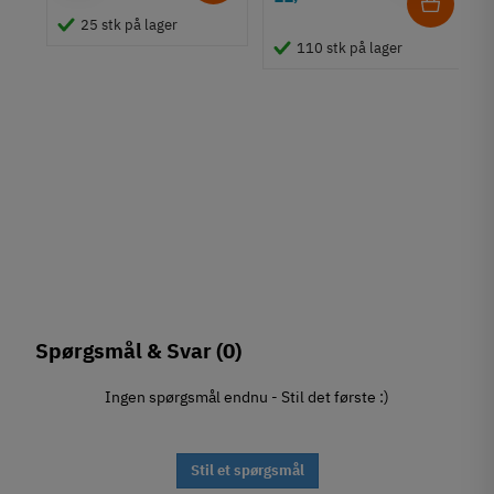
of
25 stk på lager
110 stk på lager
Spørgsmål & Svar
(0)
Ingen spørgsmål endnu - Stil det første :)
Stil et spørgsmål