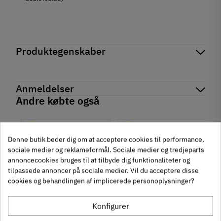
Produktegenskaber
Mærker
Haefele
Reference
246.29.722
Anmeldelser
På lager
16 Varer
Andre købte også
Produktinformation
chat
Anmeldelser (0)
Materiale
-50%
-60%
Kunststof
Denne butik beder dig om at acceptere cookies til performance,
Stål
sociale medier og reklameformål. Sociale medier og tredjeparts
Farve
annoncecookies bruges til at tilbyde dig funktionaliteter og
Brun
tilpassede annoncer på sociale medier. Vil du acceptere disse
Hvid
cookies og behandlingen af implicerede personoplysninger?
Tilstand
Ny
Konfigurer
um
Krydsmontageplade -
Knopgreb med to