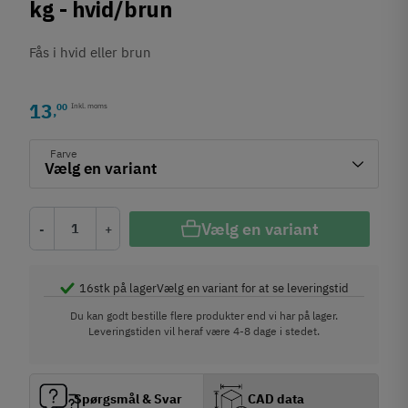
kg - hvid/brun
Fås i hvid eller brun
13
00
Inkl. moms
,
Farve
Vælg en variant
-
+
16
stk på lager
Vælg en variant for at se leveringstid
Du kan godt bestille flere produkter end vi har på lager.
Leveringstiden vil heraf være 4-8 dage i stedet.
Spørgsmål & Svar
CAD data