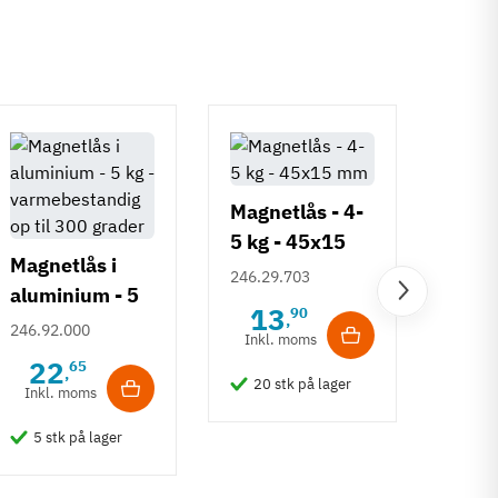
Magnetlås - 4-
5 kg - 45x15
Magnetlås i
mm
246.29.703
aluminium - 5
Magn
13
90
,
kg -
246.92.000
zinkl
Inkl. moms
varmebestandi
12 kg
22
65
246.7
,
g op til 300
20 stk på lager
forni
Inkl. moms
43
grader
Inkl
5 stk på lager