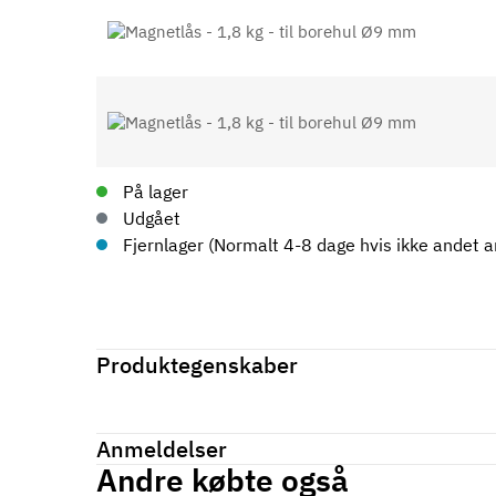
På lager
Udgået
Fjernlager (Normalt 4-8 dage hvis ikke andet an
Produktegenskaber
Mærker
Haefele
Reference
246.00.708
Anmeldelser
På lager
1 Varer
Andre købte også