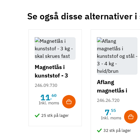
Se også disse alternativer i
Magnetlås i
kunststof - 3
Aflang
kg - skal skrues
246.09.730
magnetlås i
fast
11
60
,
kunststof og
246.26.720
Inkl. moms
stål - 3 - 4 kg -
7
55
,
hvid/brun
25 stk på lager
Inkl. moms
32 stk på lager