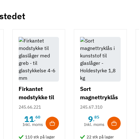
 stedet
Firkantet
Sort
modstykke til
magnettryklås
glaslåger med
i kunststof til
245.66.221
245.67.310
greb - til
glaslåger -
11
9
60
85
,
,
glastykkelse 4-
Holdestyrke
Inkl. moms
Inkl. moms
6 mm
1,8 kg
110 stk på lager
22 stk på lager