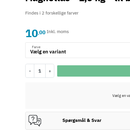
Findes i 2 forskellige farver
10
00
Inkl. moms
,
Farve
-
+
Vælg en var
Spørgsmål & Svar