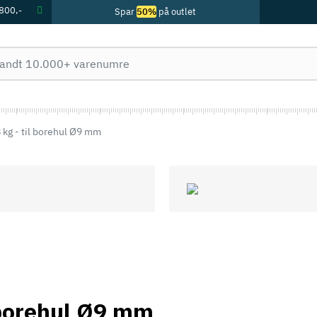
 800,-
Spar
50%
på outlet
 kg - til borehul Ø9 mm
l borehul Ø9 mm