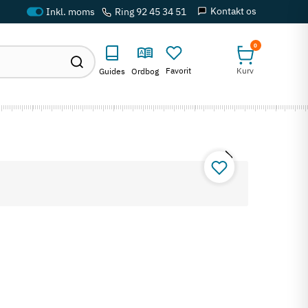
Kontakt os
Ring 92 45 34 51
0
Favorit
Kurv
Guides
Ordbog