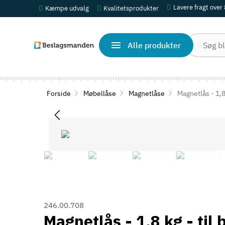
Lavere fragt over
Kæmpe udvalg
Kvalitetsprodukter
Alle produkter
Forside
Møbellåse
Magnetlåse
Magnetlås - 1,8
246.00.708
Magnetlås - 1,8 kg - ti