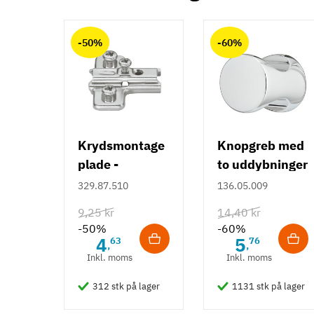
Tilstand
Ny
Anmeldelser (0)
chat
-50%
-60%
Krydsmontage
Knopgreb med
plade -
to uddybninger
Duomatic SL -
- rustfrit stål
329.87.510
136.05.009
Euroskruer
9,25 kr
14,40 kr
-50%
-60%
4
5
63
76
,
,
Inkl. moms
Inkl. moms
312 stk på lager
1131 stk på lager