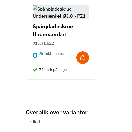
Spånpladeskrue
Undersænket
Fuldgevind Ø3,0 - PZ1
015.31.522
0
95
Inkl. moms
,
744 stk på lager
Overblik over varianter
Billed