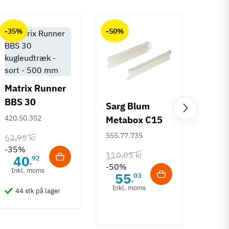
-35%
-50%
-50%
Matrix Runner
BBS 30
Sarg Blum
Greb 
kugleudtræk -
420.50.352
Metabox C15
Rund
sort - 500 mm
320 M - højde
mm
555.77.735
108.6
62,95 kr
86 mm
-35%
110,05 kr
132,6
40
92
,
-50%
-50%
Inkl. moms
55
6
03
,
Inkl. moms
Inkl
44 stk på lager
50 