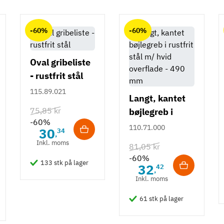
-60%
-60%
Oval gribeliste
- rustfrit stål
115.89.021
Langt, kantet
75,85 kr
bøjlegreb i
-60%
rustfrit stål m/
110.71.000
30
34
,
hvid overflade
Inkl. moms
81,05 kr
- 490 mm
-60%
133 stk på lager
32
42
,
Inkl. moms
61 stk på lager