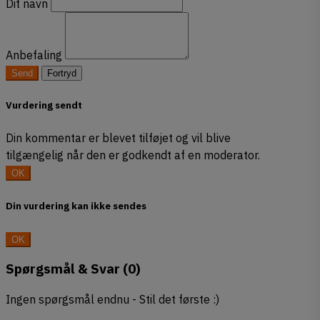
M12 [DIN
Delgevind -
Fuldgevind -
M12 [DIN
M12 [DIN
galvaniseret -
Dit navn
933] - Rustfrit
M12 [ISO
M12 [ISO
933] - Rustfrit
931] - Varm-
Fuldgevind
stål A2
7380-1] -
7380-1] -
stål A4
galvaniseret
[ART 595]
Anbefaling
Ubehandlet/sort
Ubehandlet/sort
Send
Fortryd
933120124
933120166
931120453
595120702
Vurdering sendt
7380120501
7380120251
Din kommentar er blevet tilføjet og vil blive
tilgængelig når den er godkendt af en moderator.
43 stk på lager
OK
Din vurdering kan ikke sendes
OK
Spørgsmål & Svar
(0)
Ingen spørgsmål endnu - Stil det første :)