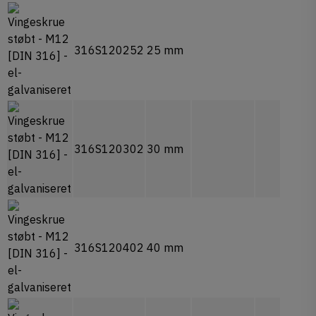
316S120252
25 mm
16
316S120302
30 mm
0
316S120402
40 mm
10