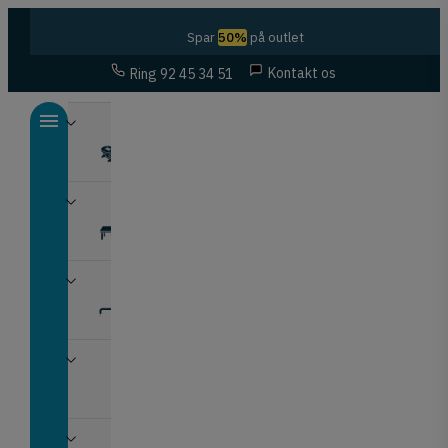
Spar
50%
på outlet
Kontakt os
Ring 92 45 34 51
Beslag
Bordbeslag
Greb
Hjul