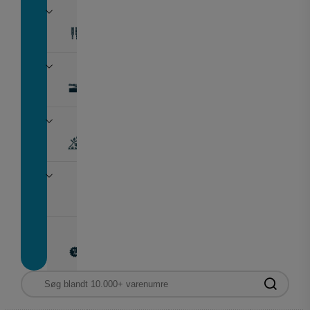
Skuffeudtræk
Skydedøre
Udeliv
Værktøj
Restparti