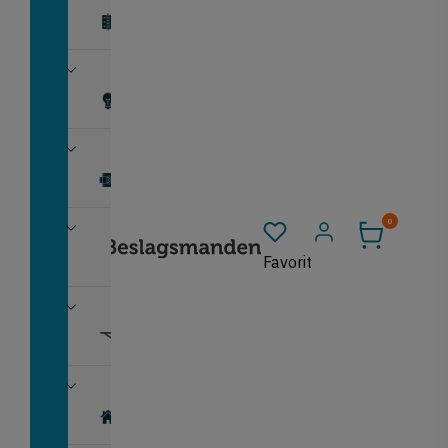
Hængsler
Lys
Møbellåse
0
Montering
Log ind
Favorit
Ophæng
Rum