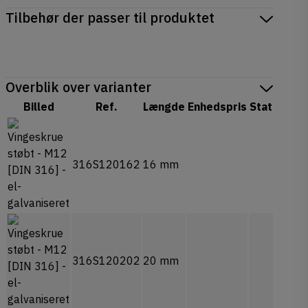
Tilbehør der passer til produktet
Overblik over varianter
Billed
Ref.
Længde
Enhedspris
Status
Ant
316S120162
16 mm
16
316S120202
20 mm
22