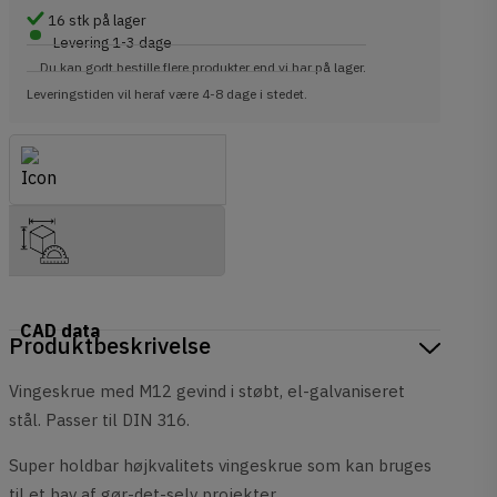
•
16
stk på lager
Levering 1-3 dage
Du kan godt bestille flere produkter end vi har på lager.
Leveringstiden vil heraf være 4-8 dage i stedet.
Spørgsmål & Svar
CAD data
Produktbeskrivelse
Vingeskrue med M12 gevind i støbt, el-galvaniseret
stål. Passer til DIN 316.
Super holdbar højkvalitets vingeskrue som kan bruges
til et hav af gør-det-selv projekter.