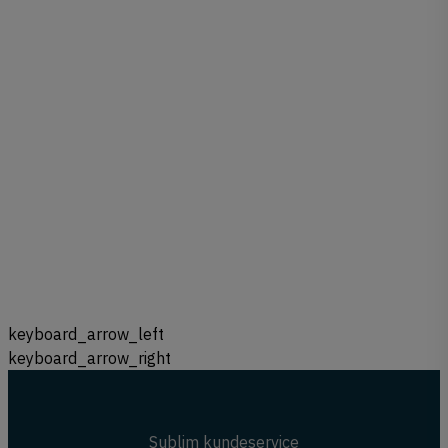
Forrige
keyboard_arrow_left
Næste
keyboard_arrow_right
Sublim kundeservice