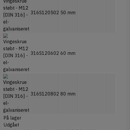
316S120502
50 mm
0
316S120602
60 mm
0
316S120802
80 mm
0
På lager
Udgået