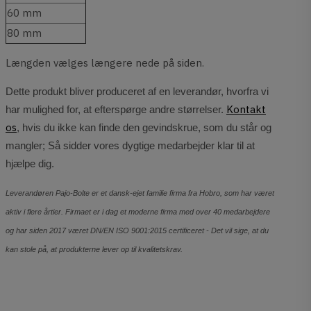
60 mm
80 mm
Længden vælges længere nede på siden.
Dette produkt bliver produceret af en leverandør, hvorfra vi
Kontakt
har mulighed for, at efterspørge andre størrelser.
os
, hvis du ikke kan finde den gevindskrue, som du står og
mangler; Så sidder vores dygtige medarbejder klar til at
hjælpe dig.
Leverandøren Pajo-Bolte er et dansk-ejet familie firma fra Hobro, som har været
aktiv i flere årtier. Firmaet er i dag et moderne firma med over 40 medarbejdere
og har siden 2017 været DN/EN ISO 9001:2015 certificeret - Det vil sige, at du
kan stole på, at produkterne lever op til kvalitetskrav.