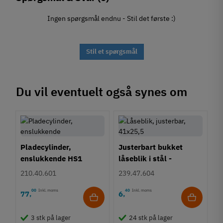
Ingen spørgsmål endnu - Stil det første :)
Stil et spørgsmål
Du vil eventuelt også synes om
Pladecylinder,
Justerbart bukket
enslukkende HS1
låseblik i stål -
41x25,5 mm
210.40.601
239.47.604
00
Inkl. moms
40
Inkl. moms
77
6
,
,
3 stk på lager
24 stk på lager