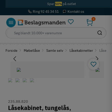
Spar
50%
på outlet
Ring 92 45 34 51
Kontakt os
0
Forside
Møbellåse
Samle selv
Låsekabinetter
Låsekabi
235.88.820
Låsekabinet, tungelås,