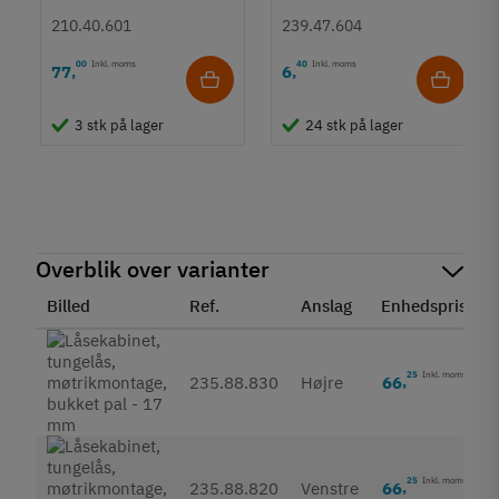
41x25,5 mm
210.40.601
239.47.604
00
Inkl. moms
40
Inkl. moms
77
6
,
,
3 stk på lager
24 stk på lager
Overblik over varianter
Billed
Ref.
Anslag
Enhedspris
S
25
Inkl. moms
66
,
235.88.830
Højre
25
Inkl. moms
66
,
235.88.820
Venstre