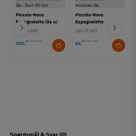
Piccolo-Nova
Piccolo-Nova
Espagnolette lås u/
Espagnolette
låserosette til
låsekabinet u/
225.23.600
225.57.651
modulær lås - Dorn 40
låserosette til
15
Inkl. moms
80
Inkl. moms
mm
modulær lås
100
82
,
,
0
Spørgsmål & Svar
(0)