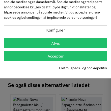
sociale medier og reklameformål. Sociale medier og tredjeparts
annoncecookies bruges til at tilbyde dig funktionaliteter og
tilpassede annoncer på sociale medier. Vil du acceptere disse
cookies og behandlingen af implicerede personoplysninger?
um
Krydsmontageplade -
Knopgreb med to
Konfigurer
Duomatic SL -
uddybninger - rustfrit
Euroskruer
stål
329.87.510
136.05.009
Afvis
9,25 kr
14,40 kr
-50%
-60%
63
Inkl. moms
76
Inkl. moms
4
5
Accepter
,
,
312 stk på lager
1131 stk på lager
Fortroligheds- og cookiepolitik
Se også disse alternativer i stedet